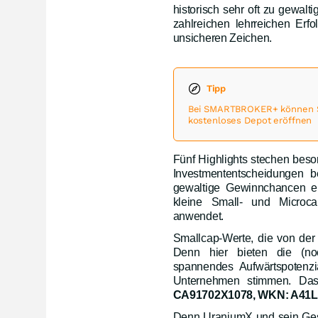
historisch sehr oft zu gewal
zahlreichen lehrreichen Erfo
unsicheren Zeichen.
Tipp
Bei SMARTBROKER+ können Sie
kostenloses Depot eröffnen
Fünf Highlights stechen beso
Investmententscheidungen be
gewaltige Gewinnchancen er
kleine Small- und Microca
anwendet.
Smallcap-Werte, die von der
Denn hier bieten die (noc
spannendes Aufwärtspotenz
Unternehmen stimmen. Da
CA91702X1078, WKN: A41L
Denn UraniumX und sein Gesc