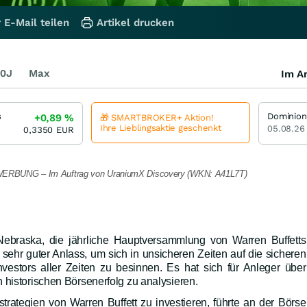
 E-Mail teilen
Artikel drucken
0J
Max
Im Ar
s
Dominion
+0,89
%
🎁 SMARTBROKER+ Aktion!
Ihre Lieblingsaktie geschenkt
05.08.26
0,3350
EUR
RBUNG – Im Auftrag von UraniumX Discovery (WKN: A41L7T)
ebraska, die jährliche Hauptversammlung von Warren Buffetts
 sehr guter Anlass, um sich in unsicheren Zeiten auf die sicheren
Investors aller Zeiten zu besinnen. Es hat sich für Anleger über
 historischen Börsenerfolg zu analysieren.
rategien von Warren Buffett zu investieren, führte an der Börse