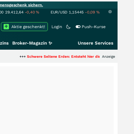
mensgeschenk sichern.
00
29.412,64
-0,40
%
EUR/USD
1,15445
-0,09
%
Aktie geschenkt!
Login
Push-Kurse
zins
Broker-Magazin ✨
Unsere Services
Schwere Seltene Erden: Entsteht hier die nächste Milliardenstory?
Anzeige
+++