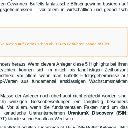
tigen Gewinnen. Buffetts fantastische Börsengewinne basieren auf
lgsgeheimnissen – vor allem in wirtschaftlich und geopolitisch
 Aktien auf Gettex schon ab 0 Euro Gebühren handeln! Hier
nders heraus. Wenn clevere Anleger diese 5 Highlights bei ihren
achten, können sich im mittel- bis langfristigen Zeithorizont
öffnen. Vor allem, wenn man Buffetts Erfolgsgeheimnisse auf
p-Werten aus fundamental erstklassigen Wachstumsmärkten
 Masse der Anleger noch überhaupt nicht entdeckt worden sind.
h) winzigen Börsenbewertungen ein langfristig besonders
ial. Vor allem, wenn die fundamentalen Fakten rund um das
s kanadische Uranunternehmen
UraniumX Discovery (ISIN:
7T)
könnte so ein Smallcap-Wert sein.
häftsfeld erfüllen zusammen ALLE FÜNF Buffett-Kriterien UND