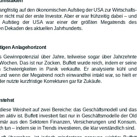
tumsfakten
langfristig auf den ökonomischen Aufstieg der USA zur Wirtschafts-
r nicht mal der erste Investor. Aber er war frühzeitig dabei – und
Aufstieg der USA war einer der größten Megatrends des
ten Dekaden des aktuellen Jahrhunderts.
stigen Anlagehorizont
es Gewinnpotenzial über Jahre, teilweise sogar über Jahrzehnte
Wochen. Das ist nur Zocken. Buffett wurde reich, indem er seine
en Schwierigkeiten in Panik verkaufte. Er analysierte kühl und
 und wenn der Megatrend noch einwandfrei intakt war, so hielt er
er nutzte kurzfristige Korrekturen gar für Zukäufe.
rstehst
t diese Weisheit auf zwei Bereiche: das Geschäftsmodell und das
aktiv ist. Buffett investiert fast nur in Geschäftsmodelle der Old
rimär aus den Sektoren Finanzen, Versicherungen und Konsum.
tun – indem sie in Trends investieren, die klar verständlich sind.