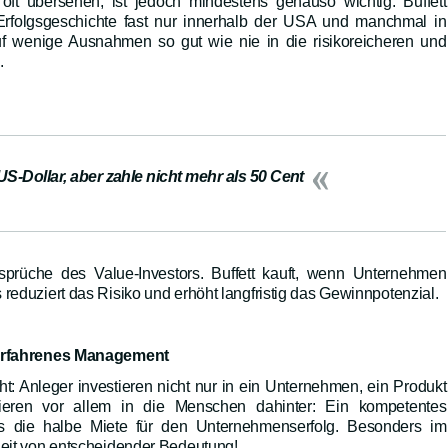
 oft übersehen, ist jedoch mindestens genauso wichtig: Buffett
n Erfolgsgeschichte fast nur innerhalb der USA und manchmal in
auf wenige Ausnahmen so gut wie nie in die risikoreicheren und
.
US-Dollar, aber zahle nicht mehr als 50 Cent
prüche des Value-Investors. Buffett kauft, wenn Unternehmen
 reduziert das Risiko und erhöht langfristig das Gewinnpotenzial.
d erfahrenes Management
ht: Anleger investieren nicht nur in ein Unternehmen, ein Produkt
tieren vor allem in die Menschen dahinter: Ein kompetentes
s die halbe Miete für den Unternehmenserfolg. Besonders im
heit von entscheidender Bedeutung!