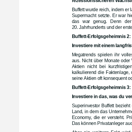
rezessionssicheren Wachs
Buffett wurde reich, indem er 
Supermacht setzte. Er war hie
das war genug. Denn der 
20. Jahrhunderts und der ers
Buffett-Erfolgsgeheimnis 2:
Investiere mit einem langfri
Megatrends spielen ihr voll
aus. Nicht über Monate oder 
Aktien nicht bei kurzfristig
kalkulierend die Faktenlage,
seine Aktien oft konsequent od
Buffett-Erfolgsgeheimnis 3:
Investiere in das, was du ve
Superinvestor Buffett bezieh
Land, in dem das Unternehmen 
Economy, die er versteht. P
Das können Privatanleger auch 