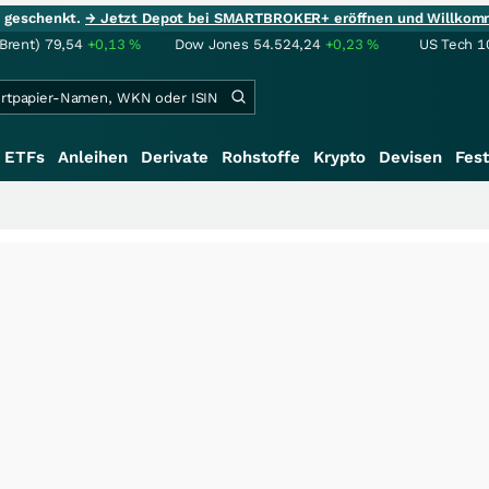
ie geschenkt.
→ Jetzt Depot bei SMARTBROKER+ eröffnen und Willkom
(Brent)
79,54
+0,13
%
Dow Jones
54.524,24
+0,23
%
US Tech 1
ETFs
Anleihen
Derivate
Rohstoffe
Krypto
Devisen
Fest
+++