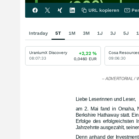
URL kopieren
Per
Intraday
5T
1M
3M
1J
3J
5J
1
UraniumX Discovery
Cosa Resource
+2,22
%
08:07:33
09:06:30
0,0460
EUR
– ADVERTORIAL / WE
Liebe Leserinnen und Leser,
am 2. Mai fand in Omaha, N
Berkshire Hathaway statt. Ein
Erfolge des erfolgreichsten 
Jahrzehnte ausgezahlt, seinen
Denn anhand der Investmentst