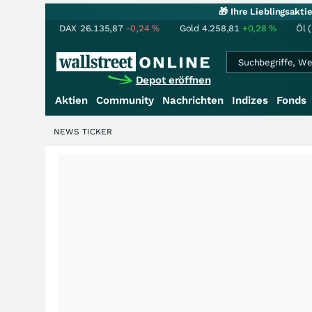
🎁 Ihre Lieblingsakt
DAX
26.135,87
-0,24
%
Gold
4.258,81
+0,28
%
Öl 
Depot eröffnen
Aktien
Community
Nachrichten
Indizes
Fonds
NEWS TICKER