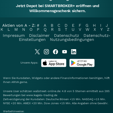
Jetzt Depot bei SMARTBROKER+ eröffnen und
Willkommensgeschenk sichern.
Aktien von A - Z:
#
A
B
C
D
E
F
G
H
I
J
K
L
M
N
O
P
Q
R
S
T
U
V
W
X
Y
Z
Impressum
Disclaimer
Datenschutz
Datenschutz-
Einstellungen
Nutzungsbedingungen
Unsere Apps:
Wenn Sie Kursdaten, Widgets oder andere Finanzinformationen benötigen, hilft
Ihnen
ARIVA
gerne.
Unsere User schätzen wallstreet-online.de: 4.8 von 5 Sternen ermittelt aus 285
Bewertungen bei www.kagels-trading.de
Zeitverzögerung der Kursdaten: Deutsche Börsen +15 Min. NASDAQ +15 Min.
NYSE +20 Min. AMEX +20 Min. Dow Jones +15 Min. Alle Angaben ohne Gewähr.
Werbehinweise: