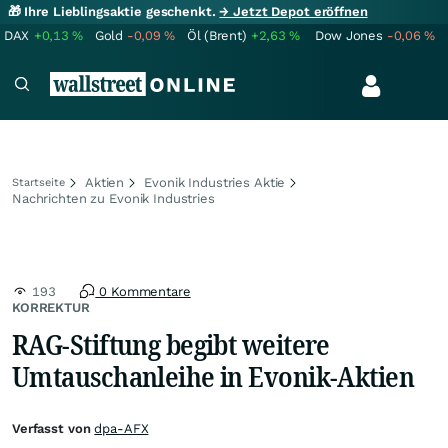
🎁 Ihre Lieblingsaktie geschenkt.
→ Jetzt Depot eröffnen
DAX
+0,13
%
Gold
-0,09
%
Öl (Brent)
+2,63
%
Dow Jones
-0,06
%
Aktien
Evonik Industries Aktie
Startseite
Nachrichten zu Evonik Industries
193
0 Kommentare
KORREKTUR
RAG-Stiftung begibt weitere
Umtauschanleihe in Evonik-Aktien
Verfasst von
dpa-AFX