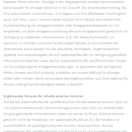
Kapitals führen können. Etwaige in der Vergangenheit erzielte Gewinne bieten
keine Gewähr für etwaige Gewinne in der Zukunft. Die Smartbroker Holding AG,
ihre verbundenen Unternehmen, ihre Organe und ihre Mitarbeiter (nachfolgend
auch „wir“ bzw. „uns“) sichern weder explizit noch implizit eine bestimmte
Kursentwicklung von Anlageprodukten oder Anlageproduktklassen zu. Wir
empfehlen, vor jeder Anlageentscheidung die zum Anlageprodukt gesetzlich zur
Verfügung zu stellenden Informationen (z.B. den Verkaufsprospekt) zur
Kenntnis zu nehmen und einen fachkundigen Berater zu konsultieren.Wir
übernehmen keine Gewähr für die Aktualität, Richtigkeit, Angemessenheit,
Qualität und Vollständigkeit der auf wallstreetONLINE zur Verfügung gestellten
Informationen.Machen Leser die bei wallstreetONLINE veröffentlichten Inhalte
zur Grundlage eigener Anlageentscheidungen, so geschieht dies auf eigenes
Risiko. Soweit rechtlich zulässig, schließen wir unsere Haftung für etwaige
direkt oder indirekt damit verbundene Vermögensschäden aus. Eine Haftung für
Vorsatz oder grobe Fahrlässigkeit bleibt unberührt.
Ergänzender Hinweis für Inhalte externer Autoren:
Auf die bei wallstreetONLINE veröffentlichten Inhalte externer Autoren (wie z.B.
von Gastkommentatoren, Nachrichtenagenturen oder nicht zur Smartbroker-
Gruppe gehörende Unternehmen) haben wir keinen Einfluss. Externe Autoren
gehören nicht der Redaktion von wallstreetONLINE an.Für die Inhalte sind
ausschließlich die jeweiligen externen Autoren verantwortlich. Ihre bei
wallstreetONLINE veröffentlichten Inhalte sind nicht von Anlageinteressen der