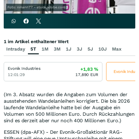
Foto: nmann77 - stock.adobe.com
1 im Artikel enthaltener Wert
Intraday
5T
1M
3M
1J
3J
5J
10J
Max
Evonik Industries
+1,83
%
Evonik Indust
12:01:29
17,890
EUR
(Im 3. Absatz wurden die Angaben zum Volumen der
ausstehenden Wandelanleihen korrigiert. Die bis 2026
laufende Wandelanleihe hatte bei der Ausgabe ein
Volumen von 500 Millionen Euro. Durch Rückzahlungen
sind es derzeit aber nur noch 400 Millionen Euro.)
ESSEN (dpa-AFX) - Der Evonik-Großaktionär RAG-
Stiftung will eine neue Umtauschanleihe mit einem