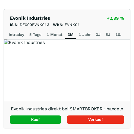
Evonik Industries
+2,89
%
ISIN:
DE000EVNK013
WKN:
EVNK01
Intraday
5 Tage
1 Monat
3M
1 Jahr
3J
5J
10J
Ma
Evonik Industries direkt bei SMARTBROKER+ handeln
Kauf
Verkauf