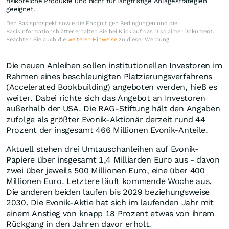
risikoreiche Produkte und nicht für langfristige Anlagestrategien
geeignet.
Den Basisprospekt sowie die Endgültigen Bedingungen und die
Basisinformationsblätter erhalten Sie bei Klick auf das Disclaimer Dokument.
Beachten Sie auch die
weiteren Hinweise
zu dieser Werbung.
Die neuen Anleihen sollen institutionellen Investoren im
Rahmen eines beschleunigten Platzierungsverfahrens
(Accelerated Bookbuilding) angeboten werden, hieß es
weiter. Dabei richte sich das Angebot an Investoren
außerhalb der USA. Die RAG-Stiftung hält den Angaben
zufolge als größter Evonik-Aktionär derzeit rund 44
Prozent der insgesamt 466 Millionen Evonik-Anteile.
Aktuell stehen drei Umtauschanleihen auf Evonik-
Papiere über insgesamt 1,4 Milliarden Euro aus - davon
zwei über jeweils 500 Millionen Euro, eine über 400
Millionen Euro. Letztere läuft kommende Woche aus.
Die anderen beiden laufen bis 2029 beziehungsweise
2030. Die Evonik-Aktie hat sich im laufenden Jahr mit
einem Anstieg von knapp 18 Prozent etwas von ihrem
Rückgang in den Jahren davor erholt.