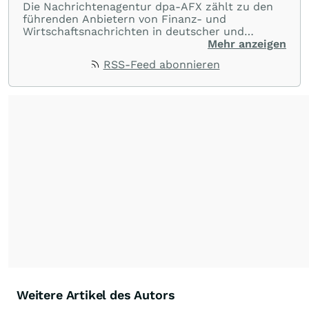
Die Nachrichtenagentur dpa-AFX zählt zu den
führenden Anbietern von Finanz- und
Wirtschaftsnachrichten in deutscher und
englischer Sprache. Gestützt auf ein
Mehr anzeigen
internationales Agentur-Netzwerk berichtet
RSS-Feed abonnieren
dpa-AFX unabhängig, zuverlässig und schnell
von allen wichtigen Finanzstandorten der Welt.
Die Nutzung der Inhalte in Form eines RSS-
Feeds ist ausschließlich für private und nicht
kommerzielle Internetangebote zulässig. Eine
dauerhafte Archivierung der dpa-AFX-
Nachrichten auf diesen Seiten ist nicht zulässig.
Alle Rechte bleiben vorbehalten. (dpa-AFX)
Weitere Artikel des Autors