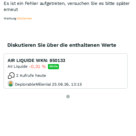
Es ist ein Fehler aufgetreten, versuchen Sie es bitte später
erneut
Werbung
Disclaimer
Diskutieren Sie über die enthaltenen Werte
Knock-Out-Suche
Optionsschein-Suche
AIR LIQUIDE WKN: 850133
Zertifikate-Suche
-0,31
%
Air Liquide
Aktie
2 Aufrufe heute
DeplorableMillenial 25.06.26, 13:15