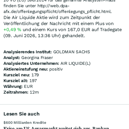
20 VO (EU) 596/2014 für das genannte Analysten-Haus
finden Sie unter http://web.dpa-
afx.de/offenlegungspflicht/offenlegungs_pflicht.html.
Die Air Liquide Aktie wird zum Zeitpunkt der
Veröffentlichung der Nachricht mit einem Plus von
+0,49
%
und einem Kurs von 167,0
EUR
auf Tradegate
(09. Juni 2026, 13:36 Uhr) gehandelt.
Analysierendes Institut:
GOLDMAN SACHS
Analyst:
Georgina Fraser
Analysiertes Unternehmen:
AIR LIQUIDE(L)
Aktieneinstufung neu:
positiv
Kursziel neu:
179
Kursziel alt:
197
Währung:
EUR
Zeitrahmen:
12m
Lesen Sie auch
$600 Milliarden Kredite
Krise am US-Agrarmarkt weitet sich aus, Banken