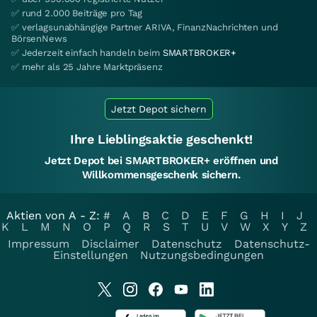
✅ rund 2.000 Beiträge pro Tag
✅ verlagsunabhängige Partner ARIVA, FinanzNachrichten und
BörsenNews
✅ Jederzeit einfach handeln beim
SMARTBROKER+
✅ mehr als 25 Jahre Marktpräsenz
Jetzt Depot sichern
Ihre Lieblingsaktie geschenkt!
Jetzt Depot bei SMARTBROKER+ eröffnen und
Willkommensgeschenk sichern.
Aktien von A - Z:
#
A
B
C
D
E
F
G
H
I
J
K
L
M
N
O
P
Q
R
S
T
U
V
W
X
Y
Z
Impressum
Disclaimer
Datenschutz
Datenschutz-
Einstellungen
Nutzungsbedingungen