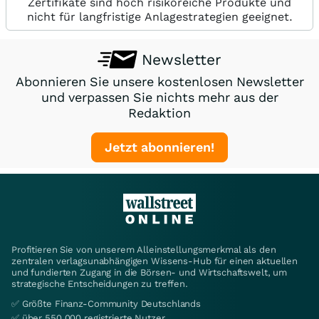
Zertifikate sind hoch risikoreiche Produkte und
nicht für langfristige Anlagestrategien geeignet.
Newsletter
Abonnieren Sie unsere kostenlosen Newsletter
und verpassen Sie nichts mehr aus der
Redaktion
Jetzt abonnieren!
Profitieren Sie von unserem Alleinstellungsmerkmal als den
zentralen verlagsunabhängigen Wissens-Hub für einen aktuellen
und fundierten Zugang in die Börsen- und Wirtschaftswelt, um
strategische Entscheidungen zu treffen.
✅ Größte Finanz-Community Deutschlands
✅ über 550.000 registrierte Nutzer