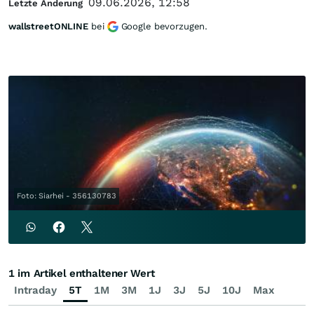
09.06.2026, 12:58
Letzte Änderung
wallstreetONLINE
bei
Google bevorzugen.
Foto: Siarhei - 356130783
1 im Artikel enthaltener Wert
Intraday
5T
1M
3M
1J
3J
5J
10J
Max