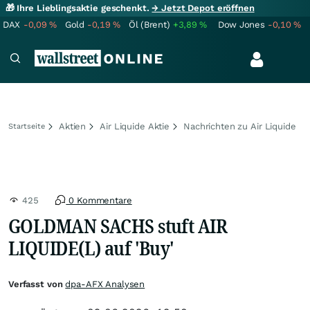
🎁 Ihre Lieblingsaktie geschenkt.
→ Jetzt Depot eröffnen
DAX
-0,09
%
Gold
-0,19
%
Öl (Brent)
+3,89
%
Dow Jones
-0,10
%
Aktien
Air Liquide Aktie
Nachrichten zu Air Liquide
Startseite
425
0 Kommentare
GOLDMAN SACHS stuft AIR
LIQUIDE(L) auf 'Buy'
Verfasst von
dpa-AFX Analysen