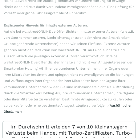
Risiko. Soweit rechtlich zulässig, schließen wir unsere Haftung für etwaige
direkt oder indirekt damit verbundene Vermögensschäden aus. Eine Haftung für
Vorsatz oder grobe Fahrlässigkeit bleibt unberührt.
Ergänzender Hinweis für Inhalte externer Autoren:
Auf die bei wallstreetONLINE veröffentlichten Inhalte externer Autoren (wie z.B.
von Gastkommentatoren, Nachrichtenagenturen oder nicht zur Smartbroker-
Gruppe gehörende Unternehmen) haben wir keinen Einfluss. Externe Autoren
gehören nicht der Redaktion von wallstreetONLINE an.Für die Inhalte sind
ausschließlich die jeweiligen externen Autoren verantwortlich. Ihre bei
wallstreetONLINE veröffentlichten Inhalte sind nicht von Anlageinteressen der
Smartbroker Holding AG, ihrer verbundenen Unternehmen, ihrer Organe oder
ihrer Mitarbeiter bestimmt und spiegeln nicht notwendigerweise die Meinungen
und Auffassungen ihrer Organe oder ihrer Mitarbeiter bzw. der Organe ihrer
verbundenen Unternehmen wider. Sie sind insbesondere nicht als Aufforderung
durch die Smartbroker Holding AG, ihre verbundenen Unternehmen, ihre Organe
oder ihrer Mitarbeiter zu verstehen, bestimmte Anlageprodukte zu kaufen oder
zu verkaufen oder eine bestimmte Anlagestrategie zu verfolgen. (
Ausführlicher
Disclaimer
)
Im Durchschnitt erleiden 7 von 10 Kleinanlegern
Verluste beim Handel mit Turbo-Zertifikaten. Turbo-