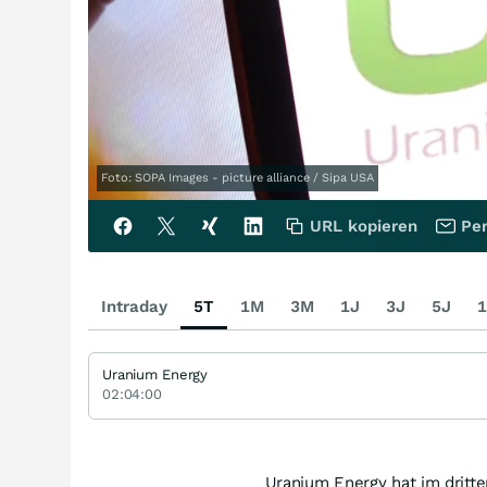
Foto: SOPA Images - picture alliance / Sipa USA
URL kopieren
Per
Intraday
5T
1M
3M
1J
3J
5J
1
Uranium Energy
02:04:00
Uranium Energy hat im dritte