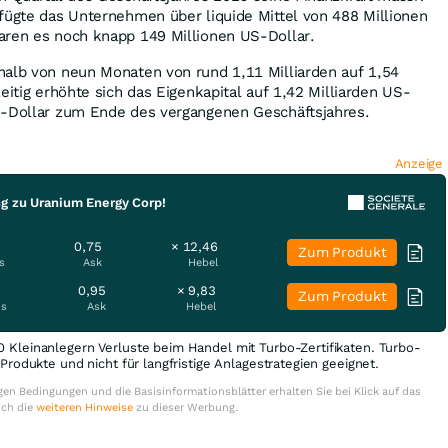
fügte das Unternehmen über liquide Mittel von 488 Millionen
aren es noch knapp 149 Millionen US-Dollar.
halb von neun Monaten von rund 1,11 Milliarden auf 1,54
eitig erhöhte sich das Eigenkapital auf 1,42 Milliarden US-
S-Dollar zum Ende des vergangenen Geschäftsjahres.
Anzeige
ng zu Uranium Energy Corp!
0,75
× 12,46
Zum Produkt
s
Ask
Hebel
0,95
× 9,83
Zum Produkt
is
Ask
Hebel
0 Kleinanlegern Verluste beim Handel mit Turbo-Zertifikaten. Turbo-
e Produkte und nicht für langfristige Anlagestrategien geeignet.
en Bedingungen und die Basisinformationsblätter erhalten Sie bei Klick auf das
uch die
weiteren Hinweise
zu dieser Werbung.