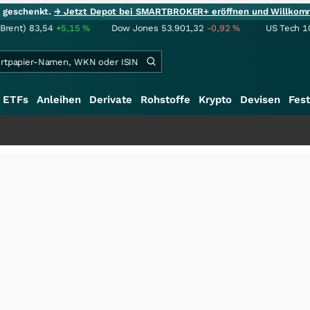
ie geschenkt.
→ Jetzt Depot bei SMARTBROKER+ eröffnen und Willkom
(Brent)
83,54
+5,15
%
Dow Jones
53.901,32
-0,92
%
US Tech 1
ETFs
Anleihen
Derivate
Rohstoffe
Krypto
Devisen
Fest
+++
Schwere