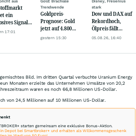
bricht aus
Gold: Brachiale
Disney, Fresenius
toffmarkt
Trendwende
stark
Goldpreis-
Dow und DAX auf
et ein
Prognose: Gold
Rekordhoch,
osives Signal:
jetzt auf 4.800
Ölpreis fällt
a kauft Gold
rn 17:01
USD? Anleger
weiter, Gold legt
verrückt!
gestern 15:30
05.08.26, 16:40
setzen auf diese
zu
Goldaktie
gemischtes Bild. Im dritten Quartal verbuchte Uranium Energy
 neun Monaten erzielte das Unternehmen Umsätze von 20,2
ahreszeitraum waren es noch 66,8 Millionen US-Dollar.
h von 24,5 Millionen auf 10 Millionen US-Dollar.
chenkt
ROKER+ starten gemeinsam eine exklusive Bonus-Aktion.
 ein Depot bei Smartbroker+ und erhalten als Willkommensgeschenk
tien im Wert von 50 Euro!