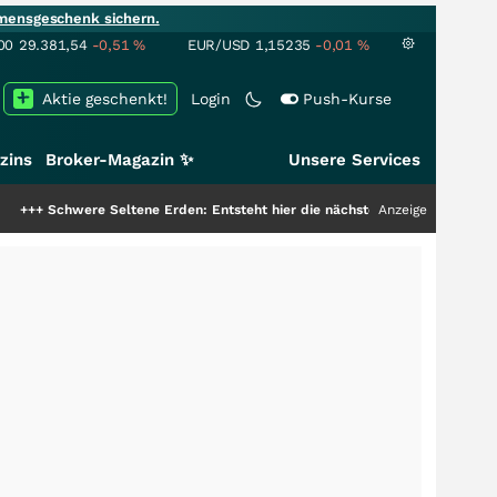
mensgeschenk sichern.
00
29.381,54
-0,51
%
EUR/USD
1,15235
-0,01
%
Aktie geschenkt!
Login
Push-Kurse
zins
Broker-Magazin ✨
Unsere Services
 Seltene Erden: Entsteht hier die nächste Milliardenstory?
Anzeige
+++