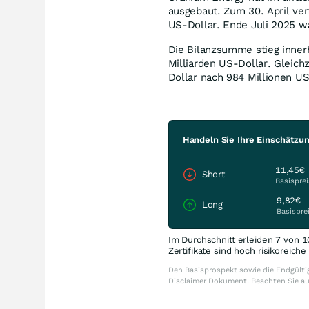
ausgebaut. Zum 30. April ver
US-Dollar. Ende Juli 2025 w
Die Bilanzsumme stieg inner
Milliarden US-Dollar. Gleichz
Dollar nach 984 Millionen U
Handeln Sie Ihre Einschätzu
11,45€
Short
Basisprei
9,82€
Long
Basispre
Im Durchschnitt erleiden 7 von 1
Zertifikate sind hoch risikoreich
Den Basisprospekt sowie die Endgültig
Disclaimer Dokument. Beachten Sie a