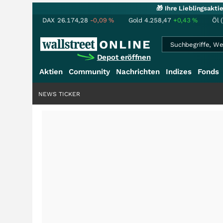
🎁 Ihre Lieblingsakt
DAX
26.174,28
-0,09
%
Gold
4.258,47
+0,43
%
Öl 
Depot eröffnen
Aktien
Community
Nachrichten
Indizes
Fonds
NEWS TICKER