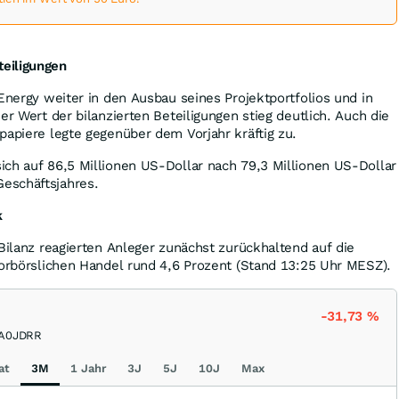
eiligungen
 Energy weiter in den Ausbau seines Projektportfolios und in
er Wert der bilanzierten Beteiligungen stieg deutlich. Auch die
papiere legte gegenüber dem Vorjahr kräftig zu.
ch auf 86,5 Millionen US-Dollar nach 79,3 Millionen US-Dollar
eschäftsjahres.
k
 Bilanz reagierten Anleger zunächst zurückhaltend auf die
vorbörslichen Handel rund 4,6 Prozent (Stand 13:25 Uhr MESZ).
-31,73
%
A0JDRR
at
3M
1 Jahr
3J
5J
10J
Max