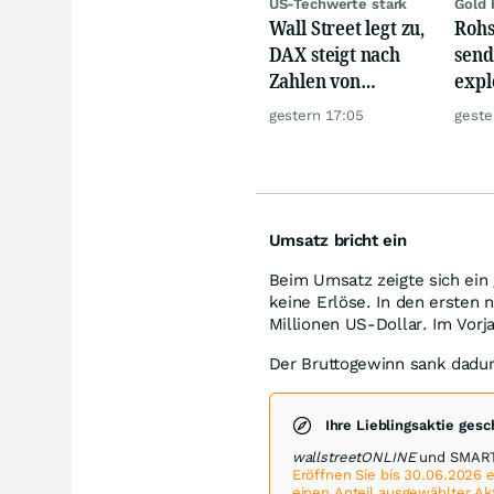
US-Techwerte stark
Gold 
Wall Street legt zu,
Rohs
DAX steigt nach
send
Zahlen von
expl
Telekom, Henkel
Chin
gestern 17:05
geste
wie 
Umsatz bricht ein
Beim Umsatz zeigte sich ein 
keine Erlöse. In den ersten
Millionen US-Dollar. Im Vorj
Der Bruttogewinn sank dadurc
Ihre Lieblingsaktie ges
wallstreetONLINE
und SMARTB
Eröffnen Sie bis 30.06.2026
einen Anteil ausgewählter Ak