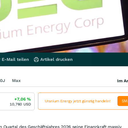
 E-Mail teilen
Artikel drucken
0J
Max
Im Ar
+7,06
%
SM
Uranium Energy jetzt günstig handeln!
10,760
USD
n Quartal des Geschäftsjahres 2026 seine Finanzkraft massiv