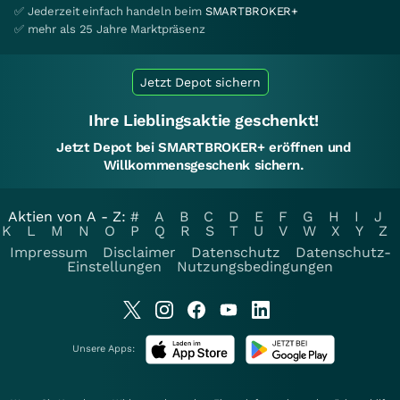
✅ Jederzeit einfach handeln beim
SMARTBROKER+
✅ mehr als 25 Jahre Marktpräsenz
Jetzt Depot sichern
Ihre Lieblingsaktie geschenkt!
Jetzt Depot bei SMARTBROKER+ eröffnen und
Willkommensgeschenk sichern.
Aktien von A - Z:
#
A
B
C
D
E
F
G
H
I
J
K
L
M
N
O
P
Q
R
S
T
U
V
W
X
Y
Z
Impressum
Disclaimer
Datenschutz
Datenschutz-
Einstellungen
Nutzungsbedingungen
Unsere Apps: