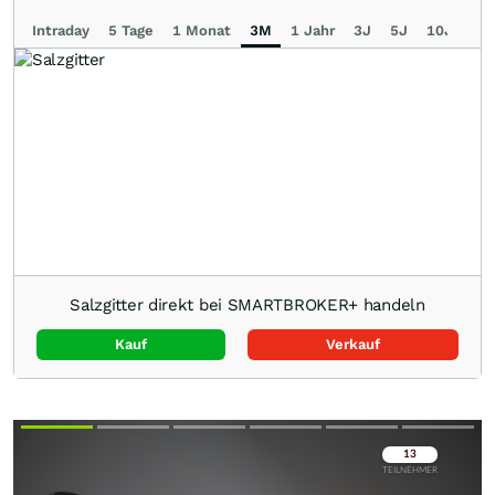
Intraday
5 Tage
1 Monat
3M
1 Jahr
3J
5J
10J
Ma
Salzgitter direkt bei SMARTBROKER+ handeln
Kauf
Verkauf
Überspringen