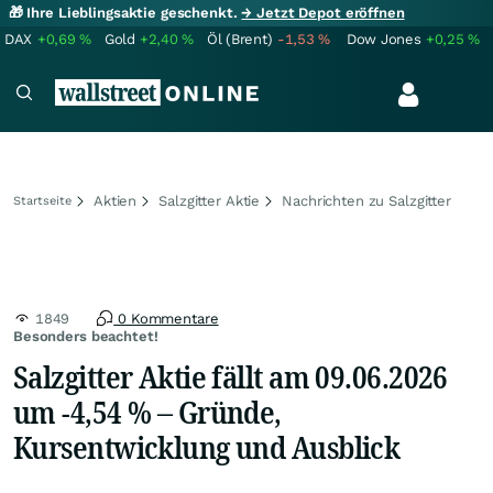
🎁 Ihre Lieblingsaktie geschenkt.
→ Jetzt Depot eröffnen
DAX
+0,69
%
Gold
+2,40
%
Öl (Brent)
-1,53
%
Dow Jones
+0,25
%
Aktien
Salzgitter Aktie
Nachrichten zu Salzgitter
Startseite
1849
0 Kommentare
Besonders beachtet!
Salzgitter Aktie fällt am 09.06.2026
um -4,54 % – Gründe,
Kursentwicklung und Ausblick