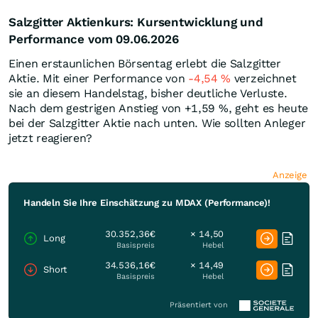
Salzgitter Aktienkurs: Kursentwicklung und
Performance vom 09.06.2026
Einen erstaunlichen Börsentag erlebt die Salzgitter
Aktie. Mit einer Performance von
-4,54
%
verzeichnet
sie an diesem Handelstag, bisher deutliche Verluste.
Nach dem gestrigen Anstieg von +1,59
%
, geht es heute
bei der Salzgitter Aktie nach unten. Wie sollten Anleger
jetzt reagieren?
Anzeige
Handeln Sie Ihre Einschätzung zu MDAX (Performance)!
30.352,36€
× 14,50
Long
Basispreis
Hebel
34.536,16€
× 14,49
Short
Basispreis
Hebel
Präsentiert von