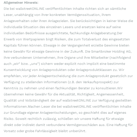
Allgemeiner Hinweis:
Die bei wallstreetONLINE veröffentlichten Inhalte richten sich an sämtliche
Leser, unabhängig von ihrer konkreten Vermögenssituation, ihrem
Anlageverhalten oder ihren Anlagezielen. Sie berücksichtigen in keiner Weise die
individuelle Situation des einzelnen Lesers und ersetzen keine auf seine
individuellen Bedürfnisse ausgerichtete, fachkundige Anlageberatung.Der
Erwerb von Wertpapieren birgt Risiken, die zum Totalverlust des eingesetzten
Kapitals führen können. Etwaige in der Vergangenheit erzielte Gewinne bieten
keine Gewähr für etwaige Gewinne in der Zukunft. Die Smartbroker Holding AG,
ihre verbundenen Unternehmen, ihre Organe und ihre Mitarbeiter (nachfolgend
auch „wir“ bzw. „uns“) sichern weder explizit noch implizit eine bestimmte
Kursentwicklung von Anlageprodukten oder Anlageproduktklassen zu. Wir
empfehlen, vor jeder Anlageentscheidung die zum Anlageprodukt gesetzlich zur
Verfügung zu stellenden Informationen (z.B. den Verkaufsprospekt) zur
Kenntnis zu nehmen und einen fachkundigen Berater zu konsultieren.Wir
übernehmen keine Gewähr für die Aktualität, Richtigkeit, Angemessenheit,
Qualität und Vollständigkeit der auf wallstreetONLINE zur Verfügung gestellten
Informationen.Machen Leser die bei wallstreetONLINE veröffentlichten Inhalte
zur Grundlage eigener Anlageentscheidungen, so geschieht dies auf eigenes
Risiko. Soweit rechtlich zulässig, schließen wir unsere Haftung für etwaige
direkt oder indirekt damit verbundene Vermögensschäden aus. Eine Haftung für
Vorsatz oder grobe Fahrlässigkeit bleibt unberührt.