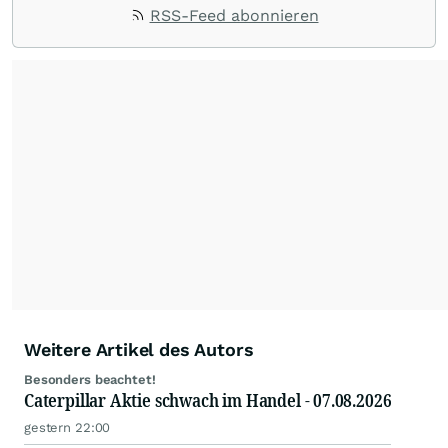
Impulse aus der Community. Ob Tech-Aktien,
RSS-Feed abonnieren
Rohstoffe oder Krypto – die Beiträge sind kurz,
prägnant und regen zur Diskussion an, sodass
Leser schnell einen Überblick gewinnen und
eigene Marktideen entwickeln können.
Weitere Artikel des Autors
Besonders beachtet!
Caterpillar Aktie schwach im Handel - 07.08.2026
gestern 22:00