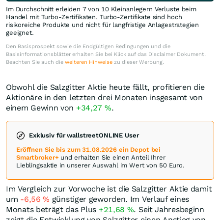
Im Durchschnitt erleiden 7 von 10 Kleinanlegern Verluste beim
Handel mit Turbo-Zertifikaten. Turbo-Zertifikate sind hoch
risikoreiche Produkte und nicht für langfristige Anlagestrategien
geeignet.
Den Basisprospekt sowie die Endgültigen Bedingungen und die
Basisinformationsblätter erhalten Sie bei Klick auf das Disclaimer Dokument.
Beachten Sie auch die
weiteren Hinweise
zu dieser Werbung.
Obwohl die Salzgitter Aktie heute fällt, profitieren die
Aktionäre in den letzten drei Monaten insgesamt von
einem Gewinn von
+34,27
%
.
Exklusiv für wallstreetONLINE User
Eröffnen Sie bis zum 31.08.2026 ein Depot bei
Smartbroker+
und erhalten Sie einen Anteil Ihrer
Lieblingsaktie in unserer Auswahl im Wert von 50 Euro.
Im Vergleich zur Vorwoche ist die Salzgitter Aktie damit
um
-6,56
%
günstiger geworden. Im Verlauf eines
Monats beträgt das Plus
+21,68
%
. Seit Jahresbeginn
zeigt die Entwicklung von Salzgitter einen Anstieg von