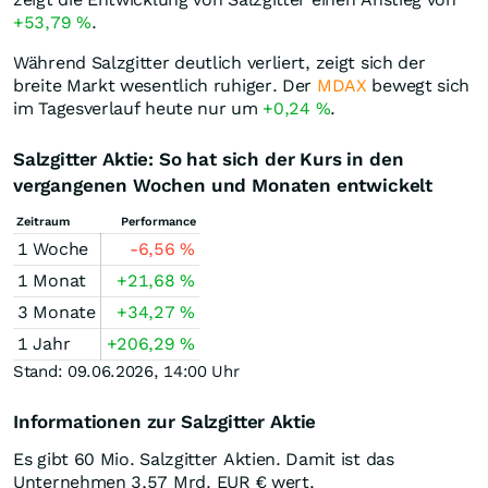
+53,79
%
.
Während Salzgitter deutlich verliert, zeigt sich der
breite Markt wesentlich ruhiger. Der
MDAX
bewegt sich
im Tagesverlauf heute nur um
+0,24
%
.
Salzgitter Aktie: So hat sich der Kurs in den
vergangenen Wochen und Monaten entwickelt
Zeitraum
Performance
1 Woche
-6,56
%
1 Monat
+21,68
%
3 Monate
+34,27
%
1 Jahr
+206,29
%
Stand: 09.06.2026, 14:00 Uhr
Informationen zur Salzgitter Aktie
Es gibt 60 Mio. Salzgitter Aktien. Damit ist das
Unternehmen 3,57 Mrd.
EUR
€ wert.