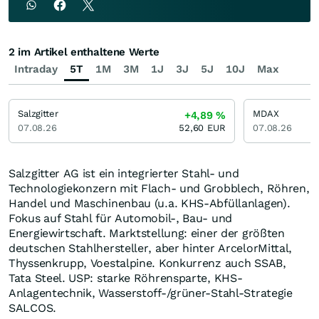
2 im Artikel enthaltene Werte
Intraday
5T
1M
3M
1J
3J
5J
10J
Max
Salzgitter
MDAX
+4,89
%
07.08.26
52,60
EUR
07.08.26
Salzgitter AG ist ein integrierter Stahl- und
Technologiekonzern mit Flach- und Grobblech, Röhren,
Handel und Maschinenbau (u.a. KHS-Abfüllanlagen).
Fokus auf Stahl für Automobil-, Bau- und
Energiewirtschaft. Marktstellung: einer der größten
deutschen Stahlhersteller, aber hinter ArcelorMittal,
Thyssenkrupp, Voestalpine. Konkurrenz auch SSAB,
Tata Steel. USP: starke Röhrensparte, KHS-
Anlagentechnik, Wasserstoff-/grüner-Stahl-Strategie
SALCOS.