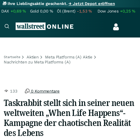
🎁 Ihre Lieblingsaktie geschenkt.
→ Jetzt Depot eröffnen
DAX
+0,69
%
Gold
0,00
%
Öl (Brent)
-1,53
%
Dow Jones
+0,25
%
Aktien
Meta Platforms (A) Aktie
Startseite
Nachrichten zu Meta Platforms (A)
133
0 Kommentare
Taskrabbit stellt sich in seiner neuen
weltweiten „When Life Happens“-
Kampagne der chaotischen Realität
des Lebens