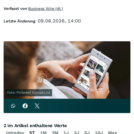
Verfasst von
Business Wire (dt.)
09.06.2026, 14:00
Letzte Änderung
Foto: Pinterest Europe Ltd.
2 im Artikel enthaltene Werte
Intraday
5T
1M
3M
1J
3J
5J
10J
Max