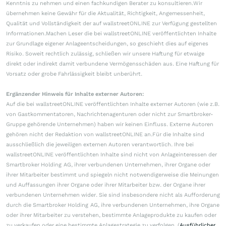
Kenntnis zu nehmen und einen fachkundigen Berater zu konsultieren.Wir
übernehmen keine Gewähr für die Aktualität, Richtigkeit, Angemessenheit,
Qualität und Vollständigkeit der auf wallstreetONLINE zur Verfügung gestellten
Informationen.Machen Leser die bei wallstreetONLINE veröffentlichten Inhalte
zur Grundlage eigener Anlageentscheidungen, so geschieht dies auf eigenes
Risiko. Soweit rechtlich zulässig, schließen wir unsere Haftung für etwaige
direkt oder indirekt damit verbundene Vermögensschäden aus. Eine Haftung für
Vorsatz oder grobe Fahrlässigkeit bleibt unberührt.
Ergänzender Hinweis für Inhalte externer Autoren:
Auf die bei wallstreetONLINE veröffentlichten Inhalte externer Autoren (wie z.B.
von Gastkommentatoren, Nachrichtenagenturen oder nicht zur Smartbroker-
Gruppe gehörende Unternehmen) haben wir keinen Einfluss. Externe Autoren
gehören nicht der Redaktion von wallstreetONLINE an.Für die Inhalte sind
ausschließlich die jeweiligen externen Autoren verantwortlich. Ihre bei
wallstreetONLINE veröffentlichten Inhalte sind nicht von Anlageinteressen der
Smartbroker Holding AG, ihrer verbundenen Unternehmen, ihrer Organe oder
ihrer Mitarbeiter bestimmt und spiegeln nicht notwendigerweise die Meinungen
und Auffassungen ihrer Organe oder ihrer Mitarbeiter bzw. der Organe ihrer
verbundenen Unternehmen wider. Sie sind insbesondere nicht als Aufforderung
durch die Smartbroker Holding AG, ihre verbundenen Unternehmen, ihre Organe
oder ihrer Mitarbeiter zu verstehen, bestimmte Anlageprodukte zu kaufen oder
zu verkaufen oder eine bestimmte Anlagestrategie zu verfolgen. (
Ausführlicher