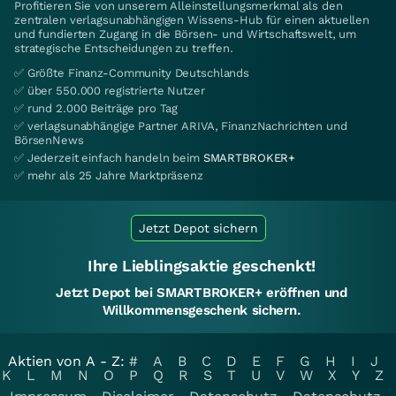
Profitieren Sie von unserem Alleinstellungsmerkmal als den
zentralen verlagsunabhängigen Wissens-Hub für einen aktuellen
und fundierten Zugang in die Börsen- und Wirtschaftswelt, um
strategische Entscheidungen zu treffen.
✅ Größte Finanz-Community Deutschlands
✅ über 550.000 registrierte Nutzer
✅ rund 2.000 Beiträge pro Tag
✅ verlagsunabhängige Partner ARIVA, FinanzNachrichten und
BörsenNews
✅ Jederzeit einfach handeln beim
SMARTBROKER+
✅ mehr als 25 Jahre Marktpräsenz
Jetzt Depot sichern
Ihre Lieblingsaktie geschenkt!
Jetzt Depot bei SMARTBROKER+ eröffnen und
Willkommensgeschenk sichern.
Aktien von A - Z:
#
A
B
C
D
E
F
G
H
I
J
K
L
M
N
O
P
Q
R
S
T
U
V
W
X
Y
Z