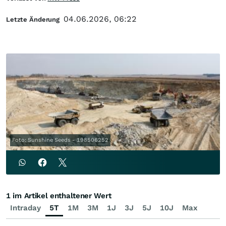
04.06.2026, 06:22
Letzte Änderung
Foto: Sunshine Seeds - 198506252
1 im Artikel enthaltener Wert
Intraday
5T
1M
3M
1J
3J
5J
10J
Max