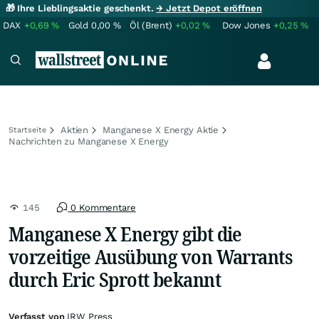
🎁 Ihre Lieblingsaktie geschenkt.
→ Jetzt Depot eröffnen
DAX
+0,69
%
Gold
0,00
%
Öl (Brent)
+0,02
%
Dow Jones
+0,25
%
Aktien
Manganese X Energy Aktie
Startseite
Nachrichten zu Manganese X Energy
145
0 Kommentare
Manganese X Energy gibt die
vorzeitige Ausübung von Warrants
durch Eric Sprott bekannt
Verfasst von
IRW Press