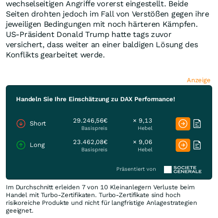
wechselseitigen Angriffe vorerst eingestellt. Beide
Seiten drohten jedoch im Fall von Verstößen gegen ihre
jeweiligen Bedingungen mit noch härteren Kämpfen.
US-Präsident Donald Trump hatte tags zuvor
versichert, dass weiter an einer baldigen Lösung des
Konflikts gearbeitet werde.
Anzeige
Handeln Sie Ihre Einschätzung zu DAX Performance!
29.246,56€
× 9,13
Short
Basispreis
Hebel
23.462,08€
× 9,06
Long
Basispreis
Hebel
Präsentiert von
Im Durchschnitt erleiden 7 von 10 Kleinanlegern Verluste beim
Handel mit Turbo-Zertifikaten. Turbo-Zertifikate sind hoch
risikoreiche Produkte und nicht für langfristige Anlagestrategien
geeignet.