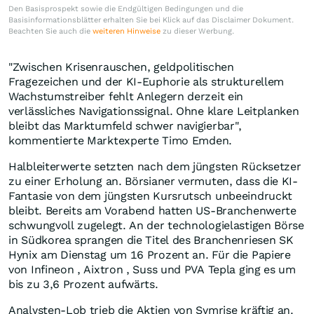
Den Basisprospekt sowie die Endgültigen Bedingungen und die
Basisinformationsblätter erhalten Sie bei Klick auf das Disclaimer Dokument.
Beachten Sie auch die
weiteren Hinweise
zu dieser Werbung.
"Zwischen Krisenrauschen, geldpolitischen
Fragezeichen und der KI-Euphorie als strukturellem
Wachstumstreiber fehlt Anlegern derzeit ein
verlässliches Navigationssignal. Ohne klare Leitplanken
bleibt das Marktumfeld schwer navigierbar",
kommentierte Marktexperte Timo Emden.
Halbleiterwerte setzten nach dem jüngsten Rücksetzer
zu einer Erholung an. Börsianer vermuten, dass die KI-
Fantasie von dem jüngsten Kursrutsch unbeeindruckt
bleibt. Bereits am Vorabend hatten US-Branchenwerte
schwungvoll zugelegt. An der technologielastigen Börse
in Südkorea sprangen die Titel des Branchenriesen SK
Hynix am Dienstag um 16 Prozent an. Für die Papiere
von Infineon , Aixtron , Suss und PVA Tepla ging es um
bis zu 3,6 Prozent aufwärts.
Analysten-Lob trieb die Aktien von Symrise kräftig an.