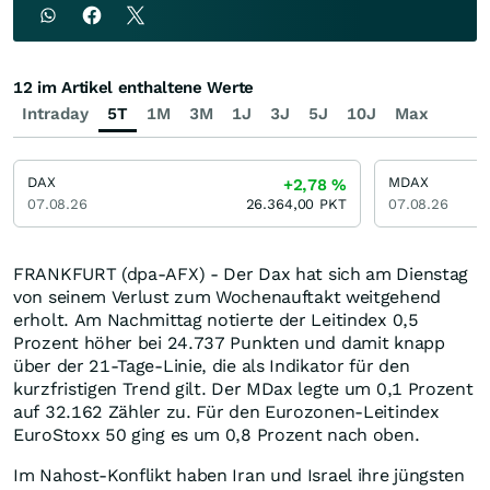
12 im Artikel enthaltene Werte
Intraday
5T
1M
3M
1J
3J
5J
10J
Max
DAX
MDAX
+2,78
%
07.08.26
26.364,00
PKT
07.08.26
FRANKFURT (dpa-AFX) - Der Dax hat sich am Dienstag
von seinem Verlust zum Wochenauftakt weitgehend
erholt. Am Nachmittag notierte der Leitindex 0,5
Prozent höher bei 24.737 Punkten und damit knapp
über der 21-Tage-Linie, die als Indikator für den
kurzfristigen Trend gilt. Der MDax legte um 0,1 Prozent
auf 32.162 Zähler zu. Für den Eurozonen-Leitindex
EuroStoxx 50 ging es um 0,8 Prozent nach oben.
Im Nahost-Konflikt haben Iran und Israel ihre jüngsten