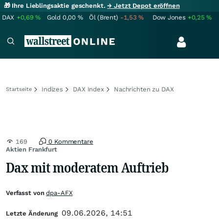
🎁 Ihre Lieblingsaktie geschenkt.
→ Jetzt Depot eröffnen
DAX
+0,69
%
Gold
0,00
%
Öl (Brent)
-1,53
%
Dow Jones
+0,25
%
Indizes
DAX Index
Nachrichten zu DAX
Startseite
169
0 Kommentare
Aktien Frankfurt
Dax mit moderatem Auftrieb
Verfasst von
dpa-AFX
09.06.2026, 14:51
Letzte Änderung