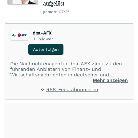
aufgelöst
gestern 07:35
dpa-AFX
0
Follower
Autor folgen
Die Nachrichtenagentur dpa-AFX zählt zu den
führenden Anbietern von Finanz- und
Wirtschaftsnachrichten in deutscher und
englischer Sprache. Gestützt auf ein
Mehr anzeigen
internationales Agentur-Netzwerk berichtet
RSS-Feed abonnieren
dpa-AFX unabhängig, zuverlässig und schnell
von allen wichtigen Finanzstandorten der Welt.
Die Nutzung der Inhalte in Form eines RSS-
Feeds ist ausschließlich für private und nicht
kommerzielle Internetangebote zulässig. Eine
dauerhafte Archivierung der dpa-AFX-
Nachrichten auf diesen Seiten ist nicht zulässig.
Alle Rechte bleiben vorbehalten. (dpa-AFX)