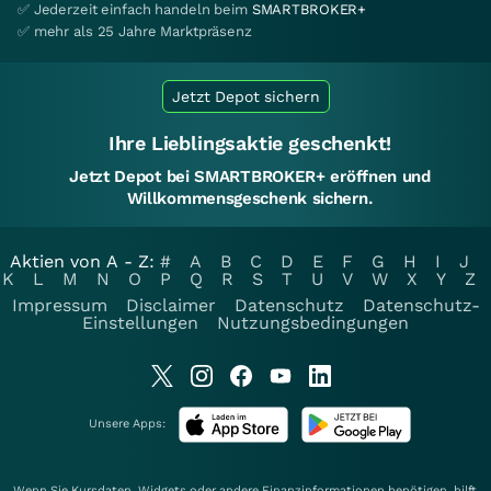
✅ Jederzeit einfach handeln beim
SMARTBROKER+
✅ mehr als 25 Jahre Marktpräsenz
Jetzt Depot sichern
Ihre Lieblingsaktie geschenkt!
Jetzt Depot bei SMARTBROKER+ eröffnen und
Willkommensgeschenk sichern.
Aktien von A - Z:
#
A
B
C
D
E
F
G
H
I
J
K
L
M
N
O
P
Q
R
S
T
U
V
W
X
Y
Z
Impressum
Disclaimer
Datenschutz
Datenschutz-
Einstellungen
Nutzungsbedingungen
Unsere Apps:
Wenn Sie Kursdaten, Widgets oder andere Finanzinformationen benötigen, hilft