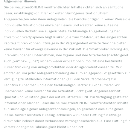
Allgemeiner Hinweis:
Die bei wallstreetONLINE veröffentlichten Inhalte richten sich an sämtliche
Leser, unabhängig von ihrer konkreten Vermögenssituation, ihrem
Anlageverhalten oder ihren Anlagezielen. Sie berücksichtigen in keiner Weise die
individuelle Situation des einzelnen Lesers und ersetzen keine auf seine
individuellen Bedürfnisse ausgerichtete, fachkundige Anlageberatung.Der
Erwerb von Wertpapieren birgt Risiken, die zum Totalverlust des eingesetzten
Kapitals führen können. Etwaige in der Vergangenheit erzielte Gewinne bieten
keine Gewähr für etwaige Gewinne in der Zukunft. Die Smartbroker Holding AG,
ihre verbundenen Unternehmen, ihre Organe und ihre Mitarbeiter (nachfolgend
auch „wir“ bzw. „uns“) sichern weder explizit noch implizit eine bestimmte
Kursentwicklung von Anlageprodukten oder Anlageproduktklassen zu. Wir
empfehlen, vor jeder Anlageentscheidung die zum Anlageprodukt gesetzlich zur
Verfügung zu stellenden Informationen (z.B. den Verkaufsprospekt) zur
Kenntnis zu nehmen und einen fachkundigen Berater zu konsultieren.Wir
übernehmen keine Gewähr für die Aktualität, Richtigkeit, Angemessenheit,
Qualität und Vollständigkeit der auf wallstreetONLINE zur Verfügung gestellten
Informationen.Machen Leser die bei wallstreetONLINE veröffentlichten Inhalte
zur Grundlage eigener Anlageentscheidungen, so geschieht dies auf eigenes
Risiko. Soweit rechtlich zulässig, schließen wir unsere Haftung für etwaige
direkt oder indirekt damit verbundene Vermögensschäden aus. Eine Haftung für
Vorsatz oder grobe Fahrlässigkeit bleibt unberührt.