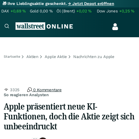
🎁 Ihre Lieblingsaktie geschenkt.
→ Jetzt Depot eröffnen
DAX
+0,69
%
Gold
0,00
%
Öl (Brent)
+0,02
%
Dow Jones
+0,25
%
Aktien
Apple Aktie
Nachrichten zu Apple
Startseite
3325
0 Kommentare
So reagieren Analysten
Apple präsentiert neue KI-
Funktionen, doch die Aktie zeigt sich
unbeeindruckt