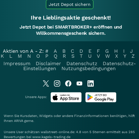
Jetzt Depot sichern
Ihre Lieblingsaktie geschenkt!
Jetzt Depot bei SMARTBROKER+ eröffnen und
Willkommensgeschenk sichern.
Aktien von A - Z:
#
A
B
C
D
E
F
G
H
I
J
K
L
M
N
O
P
Q
R
S
T
U
V
W
X
Y
Z
Impressum
Disclaimer
Datenschutz
Datenschutz-
Einstellungen
Nutzungsbedingungen
Unsere Apps:
Wenn Sie Kursdaten, Widgets oder andere Finanzinformationen benötigen, hilft
Ihnen
ARIVA
gerne.
Unsere User schätzen wallstreet-online.de: 4.8 von 5 Sternen ermittelt aus 285
Bewertungen bei www.kagels-trading.de