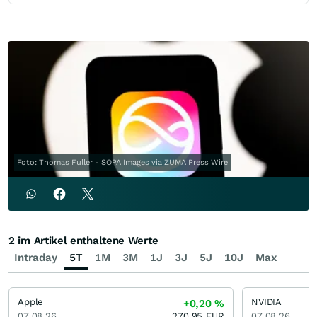
Foto: Thomas Fuller - SOPA Images via ZUMA Press Wire
2 im Artikel enthaltene Werte
Intraday
5T
1M
3M
1J
3J
5J
10J
Max
Apple
NVIDIA
+0,20
%
07.08.26
270,95
EUR
07.08.26