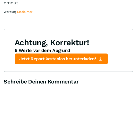
erneut
Werbung
Disclaimer
Achtung, Korrektur!
5 Werte vor dem Abgrund
Knock-Out-Suche
Optionsschein-Suche
Zertifikate-Suche
Jetzt Report kostenlos herunterladen!
Schreibe Deinen Kommentar