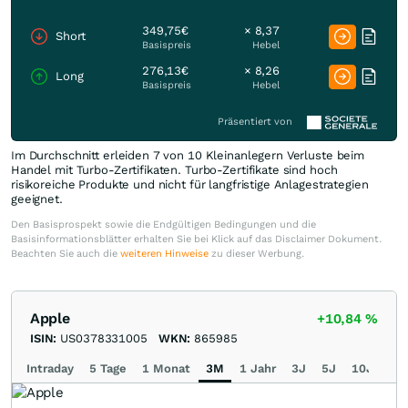
349,75€
× 8,37
Short
Basispreis
Hebel
276,13€
× 8,26
Long
Basispreis
Hebel
Präsentiert von
Im Durchschnitt erleiden 7 von 10 Kleinanlegern Verluste beim
Handel mit Turbo-Zertifikaten. Turbo-Zertifikate sind hoch
risikoreiche Produkte und nicht für langfristige Anlagestrategien
geeignet.
Den Basisprospekt sowie die Endgültigen Bedingungen und die
Basisinformationsblätter erhalten Sie bei Klick auf das Disclaimer Dokument.
Beachten Sie auch die
weiteren Hinweise
zu dieser Werbung.
Apple
+10,84
%
ISIN:
US0378331005
WKN:
865985
Intraday
5 Tage
1 Monat
3M
1 Jahr
3J
5J
10J
Ma