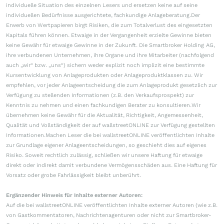
individuelle Situation des einzelnen Lesers und ersetzen keine auf seine
individuellen Bedürfnisse ausgerichtete, fachkundige Anlageberatung.Der
Erwerb von Wertpapieren birgt Risiken, die zum Totalverlust des eingesetzten
Kapitals führen können. Etwaige in der Vergangenheit erzielte Gewinne bieten
keine Gewähr für etwaige Gewinne in der Zukunft. Die Smartbroker Holding AG,
ihre verbundenen Unternehmen, ihre Organe und ihre Mitarbeiter (nachfolgend
auch „wir“ bzw. „uns“) sichern weder explizit noch implizit eine bestimmte
Kursentwicklung von Anlageprodukten oder Anlageproduktklassen zu. Wir
empfehlen, vor jeder Anlageentscheidung die zum Anlageprodukt gesetzlich zur
Verfügung zu stellenden Informationen (z.B. den Verkaufsprospekt) zur
Kenntnis zu nehmen und einen fachkundigen Berater zu konsultieren.Wir
übernehmen keine Gewähr für die Aktualität, Richtigkeit, Angemessenheit,
Qualität und Vollständigkeit der auf wallstreetONLINE zur Verfügung gestellten
Informationen.Machen Leser die bei wallstreetONLINE veröffentlichten Inhalte
zur Grundlage eigener Anlageentscheidungen, so geschieht dies auf eigenes
Risiko. Soweit rechtlich zulässig, schließen wir unsere Haftung für etwaige
direkt oder indirekt damit verbundene Vermögensschäden aus. Eine Haftung für
Vorsatz oder grobe Fahrlässigkeit bleibt unberührt.
Ergänzender Hinweis für Inhalte externer Autoren:
Auf die bei wallstreetONLINE veröffentlichten Inhalte externer Autoren (wie z.B.
von Gastkommentatoren, Nachrichtenagenturen oder nicht zur Smartbroker-