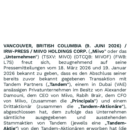
VANCOUVER, BRITISH COLUMBIA (9. JUNI 2026) /
IRW-PRESS / MIIVO HOLDINGS CORP.
(„
Miivo
“ oder das
„
Unternehmen
“) (TSXV: MIVO) (OTCQB: MIVOF) (FWB:
L7S) freut sich, bezugnehmend auf seine
Pressemitteilungen vom 18. März 2026 und 19. Januar
2026 bekannt zu geben, dass es den Abschluss seiner
bereits zuvor bekannt gegebenen Transaktion mit
Tandem Partners („
Tandem
“), einem in Dubai (VAE)
ansässigen Privatunternehmen im Besitz von Alexander
Damouni, dem CEO von Miivo, Rabih Brair, dem CFO
von Miivo, (zusammen die „
Principals
“) und einem
Drittaktionär (zusammen die „
Tandem-Aktionäre
“),
abgeschlossen hat, dem zufolge das Unternehmen
sämtliche ausgegebenen und ausstehenden
Stammaktien von Tandem (jeweils eine „
Tandem-
Aktie
“) von den Tandem-Aktionären erworben hat (die