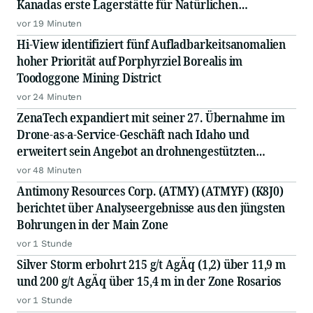
Kanadas erste Lagerstätte für Natürlichen
Wasserstoff besser zu lokalisieren
vor 19 Minuten
Hi-View identifiziert fünf Aufladbarkeitsanomalien
hoher Priorität auf Porphyrziel Borealis im
Toodoggone Mining District
vor 24 Minuten
ZenaTech expandiert mit seiner 27. Übernahme im
Drone-as-a-Service-Geschäft nach Idaho und
erweitert sein Angebot an drohnengestützten
Serviceleistungen im Vermessungs- und
vor 48 Minuten
Bauingenieurwesen
Antimony Resources Corp. (ATMY) (ATMYF) (K8J0)
berichtet über Analyseergebnisse aus den jüngsten
Bohrungen in der Main Zone
vor 1 Stunde
Silver Storm erbohrt 215 g/t AgÄq (1,2) über 11,9 m
und 200 g/t AgÄq über 15,4 m in der Zone Rosarios
vor 1 Stunde