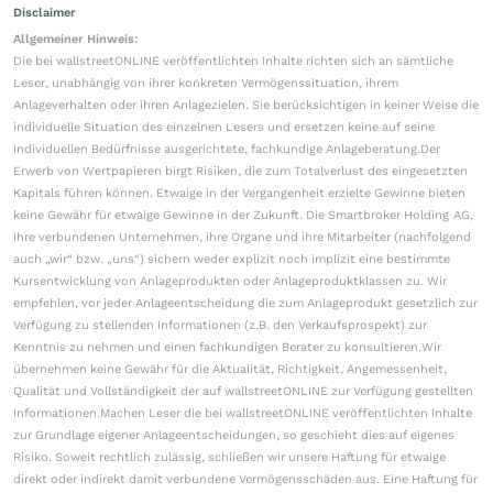
Disclaimer
Allgemeiner Hinweis:
Die bei wallstreetONLINE veröffentlichten Inhalte richten sich an sämtliche
Leser, unabhängig von ihrer konkreten Vermögenssituation, ihrem
Anlageverhalten oder ihren Anlagezielen. Sie berücksichtigen in keiner Weise die
individuelle Situation des einzelnen Lesers und ersetzen keine auf seine
individuellen Bedürfnisse ausgerichtete, fachkundige Anlageberatung.Der
Erwerb von Wertpapieren birgt Risiken, die zum Totalverlust des eingesetzten
Kapitals führen können. Etwaige in der Vergangenheit erzielte Gewinne bieten
keine Gewähr für etwaige Gewinne in der Zukunft. Die Smartbroker Holding AG,
ihre verbundenen Unternehmen, ihre Organe und ihre Mitarbeiter (nachfolgend
auch „wir“ bzw. „uns“) sichern weder explizit noch implizit eine bestimmte
Kursentwicklung von Anlageprodukten oder Anlageproduktklassen zu. Wir
empfehlen, vor jeder Anlageentscheidung die zum Anlageprodukt gesetzlich zur
Verfügung zu stellenden Informationen (z.B. den Verkaufsprospekt) zur
Kenntnis zu nehmen und einen fachkundigen Berater zu konsultieren.Wir
übernehmen keine Gewähr für die Aktualität, Richtigkeit, Angemessenheit,
Qualität und Vollständigkeit der auf wallstreetONLINE zur Verfügung gestellten
Informationen.Machen Leser die bei wallstreetONLINE veröffentlichten Inhalte
zur Grundlage eigener Anlageentscheidungen, so geschieht dies auf eigenes
Risiko. Soweit rechtlich zulässig, schließen wir unsere Haftung für etwaige
direkt oder indirekt damit verbundene Vermögensschäden aus. Eine Haftung für