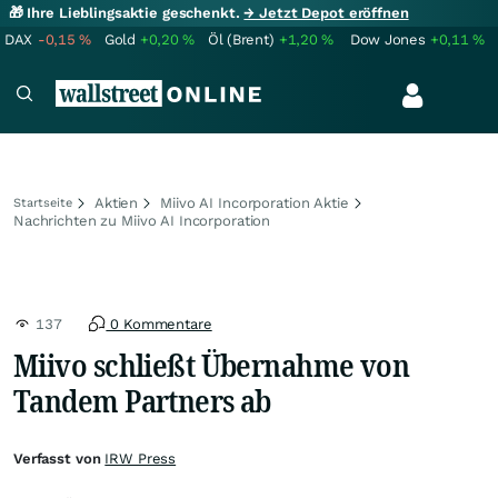
🎁 Ihre Lieblingsaktie geschenkt.
→ Jetzt Depot eröffnen
DAX
-0,15
%
Gold
+0,20
%
Öl (Brent)
+1,20
%
Dow Jones
+0,11
%
Aktien
Miivo AI Incorporation Aktie
Startseite
Nachrichten zu Miivo AI Incorporation
137
0 Kommentare
Miivo schließt Übernahme von
Tandem Partners ab
Verfasst von
IRW Press