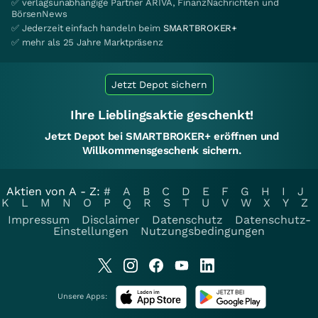
✅ verlagsunabhängige Partner ARIVA, FinanzNachrichten und
BörsenNews
✅ Jederzeit einfach handeln beim
SMARTBROKER+
✅ mehr als 25 Jahre Marktpräsenz
Jetzt Depot sichern
Ihre Lieblingsaktie geschenkt!
Jetzt Depot bei SMARTBROKER+ eröffnen und
Willkommensgeschenk sichern.
Aktien von A - Z:
#
A
B
C
D
E
F
G
H
I
J
K
L
M
N
O
P
Q
R
S
T
U
V
W
X
Y
Z
Impressum
Disclaimer
Datenschutz
Datenschutz-
Einstellungen
Nutzungsbedingungen
Unsere Apps: