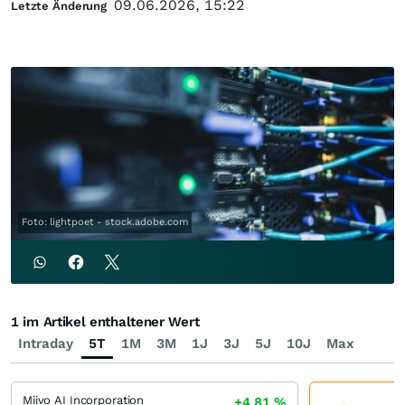
09.06.2026, 15:22
Letzte Änderung
Foto: lightpoet - stock.adobe.com
1 im Artikel enthaltener Wert
Intraday
5T
1M
3M
1J
3J
5J
10J
Max
Miivo AI Incorporation
+4,81
%