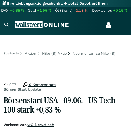
🎁 Ihre Lieblingsaktie geschenkt.
→ Jetzt Depot eröffnen
DAX
+0,65
%
Gold
+1,95
%
Öl (Brent)
-2,18
%
Dow Jones
+0,15
%
Aktien
Nike (B) Aktie
Nachrichten zu Nike (B)
Startseite
977
0 Kommentare
Börsen Start Update
Börsenstart USA - 09.06. - US Tech
100 stark +0,83 %
Verfasst von
wO Newsflash