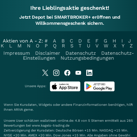
Ihre Lieblingsaktie geschenkt!
Jetzt Depot bei SMARTBROKER+ eröffnen und
Willkommensgeschenk sichern.
Aktien von A - Z:
#
A
B
C
D
E
F
G
H
I
J
K
L
M
N
O
P
Q
R
S
T
U
V
W
X
Y
Z
Impressum
Disclaimer
Datenschutz
Datenschutz-
Einstellungen
Nutzungsbedingungen
Unsere Apps:
Wenn Sie Kursdaten, Widgets oder andere Finanzinformationen benötigen, hilft
Ihnen
ARIVA
gerne.
Unsere User schätzen wallstreet-online.de: 4.8 von 5 Sternen ermittelt aus 285
Bewertungen bei www.kagels-trading.de
Zeitverzögerung der Kursdaten: Deutsche Börsen +15 Min. NASDAQ +15 Min.
NYSE +20 Min. AMEX +20 Min. Dow Jones +15 Min. Alle Angaben ohne Gewähr.