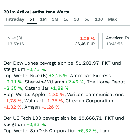
20 im Artikel enthaltene Werte
Intraday
5T
1M
3M
1J
3J
5J
10J
Max
Nike (B)
American Expr
-1,26
%
13:50:16
36,46
EUR
13:48:56
Der Dow Jones bewegt sich bei 51.202,97
PKT
und
steigt um
+0,75
%
.
Top-Werte: Nike (B)
+3,25
%
, American Express
+2,71
%
, Sherwin-Williams
+2,46
%
, The Home Depot
+2,35
%
, Caterpillar
+1,89
%
Flop-Werte: Apple
-1,80
%
, Verizon Communications
-1,78
%
, Walmart
-1,35
%
, Chevron Corporation
-1,32
%
, Amgen
-1,26
%
Der US Tech 100 bewegt sich bei 29.666,71
PKT
und
steigt um
+0,83
%
.
Top-Werte: SanDisk Corporation
+6,32
%
, Lam