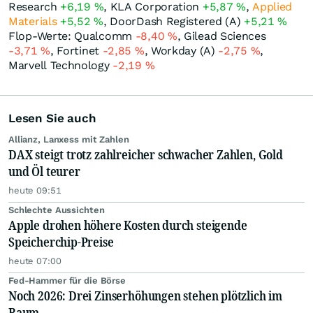
Research
+6,19
%
, KLA Corporation
+5,87
%
,
Applied
Materials
+5,52
%
, DoorDash Registered (A)
+5,21
%
Flop-Werte: Qualcomm
-8,40
%
, Gilead Sciences
-3,71
%
, Fortinet
-2,85
%
, Workday (A)
-2,75
%
,
Marvell Technology
-2,19
%
Lesen Sie auch
Allianz, Lanxess mit Zahlen
DAX steigt trotz zahlreicher schwacher Zahlen, Gold
und Öl teurer
heute 09:51
Schlechte Aussichten
Apple drohen höhere Kosten durch steigende
Speicherchip-Preise
heute 07:00
Fed-Hammer für die Börse
Noch 2026: Drei Zinserhöhungen stehen plötzlich im
Raum