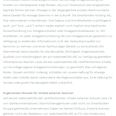
Erwerb von Wertpapieren birgt Risiken, die zum Totalverlust des eingesetzten
Kapitals führen können. Etwaige in der Vergangenheit erzielte Gewinne bieten
keine Gewähr für etwaige Gewinne in der Zukunft. Die Smartbroker Holding AG,
ihre verbundenen Unternehmen, ihre Organe und ihre Mitarbeiter (nachfolgend
auch „wir“ bzw. „uns“) sichern weder explizit noch implizit eine bestimmte
Kursentwicklung von Anlageprodukten oder Anlageproduktklassen zu. Wir
empfehlen, vor jeder Anlageentscheidung die zum Anlageprodukt gesetzlich zur
Verfügung zu stellenden Informationen (z.B. den Verkaufsprospekt) zur
Kenntnis zu nehmen und einen fachkundigen Berater zu konsultieren.Wir
übernehmen keine Gewähr für die Aktualität, Richtigkeit, Angemessenheit,
Qualität und Vollständigkeit der auf wallstreetONLINE zur Verfügung gestellten
Informationen.Machen Leser die bei wallstreetONLINE veröffentlichten Inhalte
zur Grundlage eigener Anlageentscheidungen, so geschieht dies auf eigenes
Risiko. Soweit rechtlich zulässig, schließen wir unsere Haftung für etwaige
direkt oder indirekt damit verbundene Vermögensschäden aus. Eine Haftung für
Vorsatz oder grobe Fahrlässigkeit bleibt unberührt.
Ergänzender Hinweis für Inhalte externer Autoren:
Auf die bei wallstreetONLINE veröffentlichten Inhalte externer Autoren (wie z.B.
von Gastkommentatoren, Nachrichtenagenturen oder nicht zur Smartbroker-
Gruppe gehörende Unternehmen) haben wir keinen Einfluss. Externe Autoren
gehören nicht der Redaktion von wallstreetONLINE an.Für die Inhalte sind