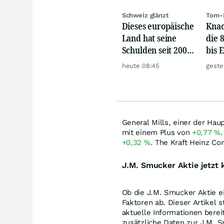
Schweiz glänzt
Tom-
Dieses europäische
Knac
Land hat seine
die 
Schulden seit 2002
bis 
versiebenfacht
heute 08:45
geste
General Mills, einer der Hau
mit einem Plus von
+0,77
%
.
+0,32
%
. The Kraft Heinz Co
J.M. Smucker Aktie jetzt 
Ob die J.M. Smucker Aktie ei
Faktoren ab. Dieser Artikel 
aktuelle Informationen bereit
zusätzliche Daten zur J.M. 