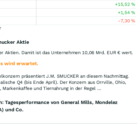
+15,52
%
+1,54
%
-7,30
%
r
mucker Aktie
er Aktien. Damit ist das Unternehmen 10,06 Mrd.
EUR
€ wert.
s wird erwartet.
elkonzern präsentiert J.M. SMUCKER an diesem Nachmittag.
alische Q4 (bis Ende April). Der Konzern aus Orrville, Ohio,
t, Markenkaffee und Tiernahrung in der Regel …
h: Tagesperformance von General Mills, Mondelez
A) und Co.