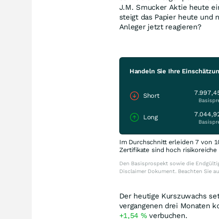
J.M. Smucker Aktie heute ei
steigt das Papier heute und n
Anleger jetzt reagieren?
Handeln Sie Ihre Einschätzu
7.997,4
Short
Basispr
7.044,9
Long
Basispr
Im Durchschnitt erleiden 7 von 1
Zertifikate sind hoch risikoreich
Den Basisprospekt sowie die Endgültig
Disclaimer Dokument. Beachten Sie a
Der heutige Kurszuwachs setz
vergangenen drei Monaten k
+1,54
%
verbuchen.