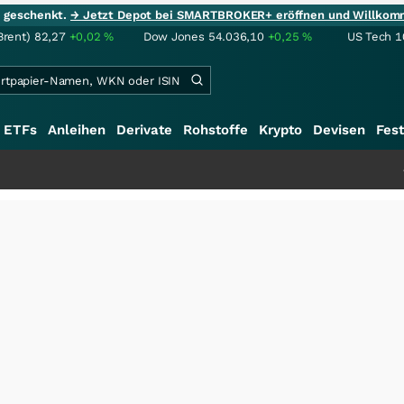
ie geschenkt.
→ Jetzt Depot bei SMARTBROKER+ eröffnen und Willkom
Brent)
82,27
+0,02
%
Dow Jones
54.036,10
+0,25
%
US Tech 1
ETFs
Anleihen
Derivate
Rohstoffe
Krypto
Devisen
Fest
+++
Saga bei 0,