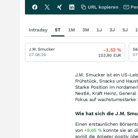
URL kopieren
Per
Intraday
5T
1M
3M
1J
3J
5J
1
J.M. Smucker
S&
-1,52
%
07.08.26
07
103,90
EUR
J.M. Smucker ist ein US-Leb
Frühstück, Snacks und Hausti
Starke Position im nordamer
Nestlé, Kraft Heinz, General
Fokus auf wachstumsstarke 
Wie hat sich die J.M. Sm
Einen erstaunlichen Börsenta
von
+9,65
%
konnte sie an d
somit die Anleger positiv üb