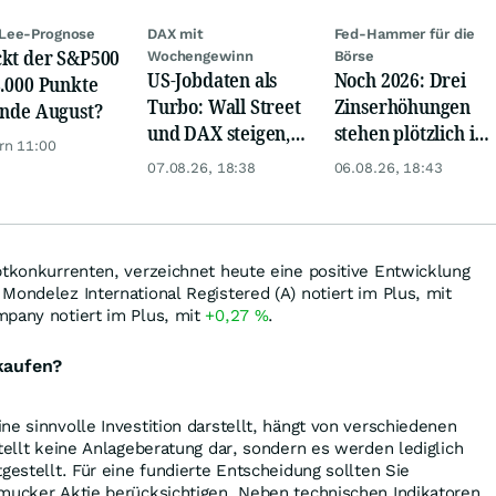
Lee-Prognose
DAX mit
Fed-Hammer für die
kt der S&P500
Wochengewinn
Börse
US-Jobdaten als
Noch 2026: Drei
8.000 Punkte
Turbo: Wall Street
Zinserhöhungen
Ende August?
und DAX steigen,
stehen plötzlich im
rn 11:00
Gold glänzt
Raum
07.08.26, 18:38
06.08.26, 18:43
ptkonkurrenten, verzeichnet heute eine positive Entwicklung
 Mondelez International Registered (A) notiert im Plus, mit
mpany notiert im Plus, mit
+0,27
%
.
kaufen?
ne sinnvolle Investition darstellt, hängt von verschiedenen
stellt keine Anlageberatung dar, sondern es werden lediglich
gestellt. Für eine fundierte Entscheidung sollten Sie
Smucker Aktie berücksichtigen. Neben technischen Indikatoren