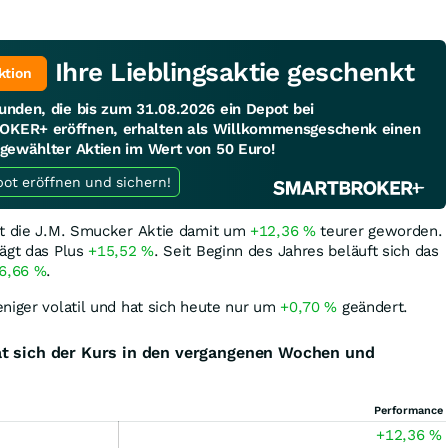
Ihre Lieblingsaktie geschenkt
ktion
unden, die bis zum 31.08.2026 ein Depot bei
KER+ eröffnen, erhalten als Willkommensgeschenk einen
sgewählter Aktien im Wert von 50 Euro!
Jetzt Depot eröffnen und sichern!
st die J.M. Smucker Aktie damit um
+12,36
%
teurer geworden.
rägt das Plus
+15,52
%
. Seit Beginn des Jahres beläuft sich das
6,66
%
.
niger volatil und hat sich heute nur um
+0,70
%
geändert.
at sich der Kurs in den vergangenen Wochen und
Performance
+12,36
%