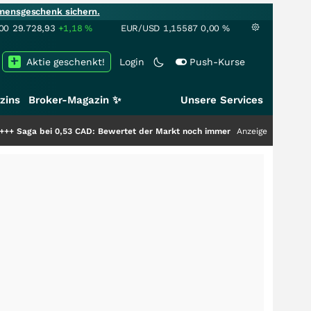
mensgeschenk sichern.
00
29.728,93
+1,18
%
EUR/USD
1,15587
0,00
%
Aktie geschenkt!
Login
Push-Kurse
zins
Broker-Magazin ✨
Unsere Services
53 CAD: Bewertet der Markt noch immer nur die Hälfte der Story?
Anzeige
+++