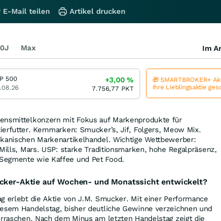
 E-Mail teilen
Artikel drucken
0J
Max
Im Ar
P 500
+3,00
%
🎁 SMARTBROKER+ Akt
Ihre Lieblingsaktie ge
.08.26
7.756,77
PKT
ensmittelkonzern mit Fokus auf Markenprodukte für
erfutter. Kernmarken: Smucker’s, Jif, Folgers, Meow Mix.
ikanischen Markenartikelhandel. Wichtige Wettbewerber:
 Mills, Mars. USP: starke Traditionsmarken, hohe Regalpräsenz,
Segmente wie Kaffee und Pet Food.
ucker-Aktie auf Wochen- und Monatssicht entwickelt?
g erlebt die Aktie von J.M. Smucker. Mit einer Performance
iesem Handelstag, bisher deutliche Gewinne verzeichnen und
erraschen. Nach dem Minus am letzten Handelstag zeigt die