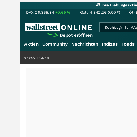
🎁 Ihre Lieblingsakt
DAX
26.355,84
+0,69
%
Gold
4.342,26
0,00
%
Öl (
Depot eröffnen
Aktien
Community
Nachrichten
Indizes
Fonds
NEWS TICKER