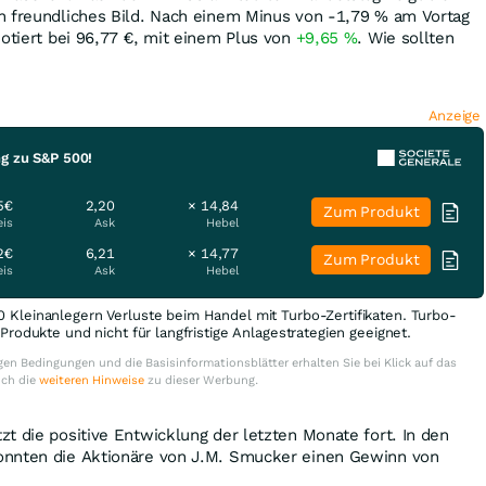
n freundliches Bild. Nach einem Minus von -1,79
%
am Vortag
otiert bei 96,77
€
, mit einem Plus von
+9,65
%
. Wie sollten
Anzeige
ng zu S&P 500!
5€
2,20
× 14,84
Zum Produkt
eis
Ask
Hebel
2€
6,21
× 14,77
Zum Produkt
eis
Ask
Hebel
0 Kleinanlegern Verluste beim Handel mit Turbo-Zertifikaten. Turbo-
e Produkte und nicht für langfristige Anlagestrategien geeignet.
en Bedingungen und die Basisinformationsblätter erhalten Sie bei Klick auf das
uch die
weiteren Hinweise
zu dieser Werbung.
t die positive Entwicklung der letzten Monate fort. In den
onnten die Aktionäre von J.M. Smucker einen Gewinn von