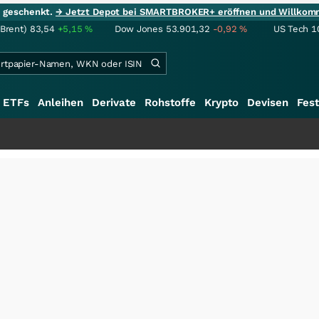
ie geschenkt.
→ Jetzt Depot bei SMARTBROKER+ eröffnen und Willkom
(Brent)
83,54
+5,15
%
Dow Jones
53.901,32
-0,92
%
US Tech 1
ETFs
Anleihen
Derivate
Rohstoffe
Krypto
Devisen
Fest