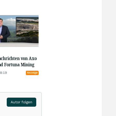
achrichten von Axo
nd Fortuna Mining
18:19
Anzeige
Autor folgen