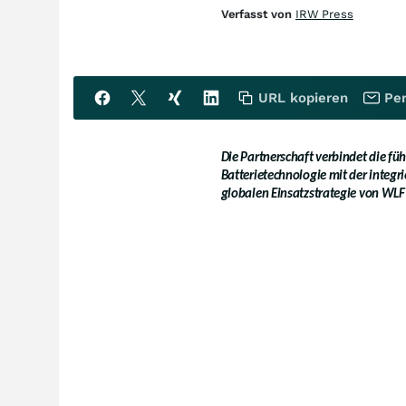
Verfasst von
IRW Press
URL kopieren
Per
Die Partnerschaft verbindet die füh
Batterietechnologie mit der integr
globalen Einsatzstrategie von WLF