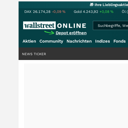
🎁 Ihre Lieblingsakt
DAX
26.174,28
-0,09
%
Gold
4.243,92
+0,08
%
Öl 
Depot eröffnen
Aktien
Community
Nachrichten
Indizes
Fonds
NEWS TICKER