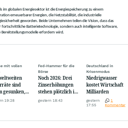
s im globalen Energiesektor ist die Energiespeicherung zu einem
ation erneuerbarer Energien, die Netzstabilität, die industrielle
iesicherheit geworden. Beide Unternehmen teilen die Vision, dass das
fortschrittliche Batterietechnologie, sondern auch intelligente Software,
e Bereitstellungsmodelle erfordern wird.
se mit vollen
Fed-Hammer für die
Deutschland in
s
Börse
Krisenmodus
weltweiten
Noch 2026: Drei
Niedrigwasser
rräte sind
Zinserhöhungen
kostet Wirtschaft
 gesunken,
stehen plötzlich im
Milliarden
z Krise
Raum
rn 19:28
gestern 18:43
gestern
1
17:55
Kommentar