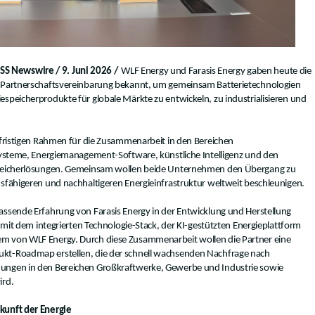
 Newswire / 9. Juni 2026 /
WLF Energy und Farasis Energy gaben heute die
n Partnerschaftsvereinbarung bekannt, um gemeinsam Batterietechnologien
speicherprodukte für globale Märkte zu entwickeln, zu industrialisieren und
gfristigen Rahmen für die Zusammenarbeit in den Bereichen
esysteme, Energiemanagement-Software, künstliche Intelligenz und den
speicherlösungen. Gemeinsam wollen beide Unternehmen den Übergang zu
dsfähigeren und nachhaltigeren Energieinfrastruktur weltweit beschleunigen.
assende Erfahrung von Farasis Energy in der Entwicklung und Herstellung
e mit dem integrierten Technologie-Stack, der KI-gestützten Energieplattform
m von WLF Energy. Durch diese Zusammenarbeit wollen die Partner eine
kt-Roadmap erstellen, die der schnell wachsenden Nachfrage nach
ungen in den Bereichen Großkraftwerke, Gewerbe und Industrie sowie
ird.
kunft der Energie