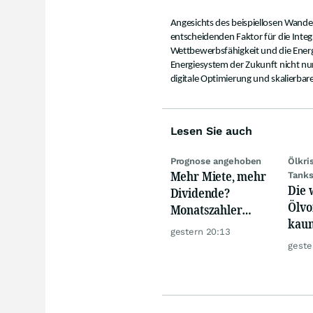
Angesichts des beispiellosen Wandel
entscheidenden Faktor für die Integr
Wettbewerbsfähigkeit und die Energ
Energiesystem der Zukunft nicht nur 
digitale Optimierung und skalierbar
Lesen Sie auch
Prognose angehoben
Ölkri
Mehr Miete, mehr
Tank
Die 
Dividende?
Ölvo
Monatszahler
kaum
Realty Income
gestern 20:13
trot
macht Lust auf
geste
mehr!