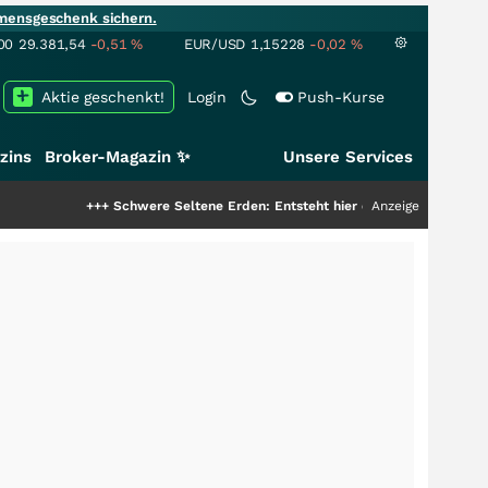
mensgeschenk sichern.
00
29.381,54
-0,51
%
EUR/USD
1,15228
-0,02
%
Aktie geschenkt!
Login
Push-Kurse
zins
Broker-Magazin ✨
Unsere Services
+++
Schwere Seltene Erden: Entsteht hier die nächste Milliardenstory?
Anzeige
+++