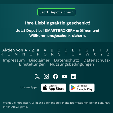
Jetzt Depot sichern
Ihre Lieblingsaktie geschenkt!
Jetzt Depot bei SMARTBROKER+ eröffnen und
Willkommensgeschenk sichern.
Aktien von A - Z:
#
A
B
C
D
E
F
G
H
I
J
K
L
M
N
O
P
Q
R
S
T
U
V
W
X
Y
Z
Impressum
Disclaimer
Datenschutz
Datenschutz-
Einstellungen
Nutzungsbedingungen
Unsere Apps:
Wenn Sie Kursdaten, Widgets oder andere Finanzinformationen benötigen, hilft
Ihnen
ARIVA
gerne.