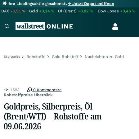
🎁 Ihre Lieblingsaktie geschenkt.
→ Jetzt Depot eröffnen
DAX
-0,51
%
Gold
+0,14
%
Öl (Brent)
+0,82
%
Dow Jones
+0,46
%
Rohstoffe
Gold Rohstoff
Nachrichten zu Gold
Startseite
1593
0 Kommentare
Rohstoffpreise Überblick
Goldpreis, Silberpreis, Öl
(Brent/WTI) – Rohstoffe am
09.06.2026