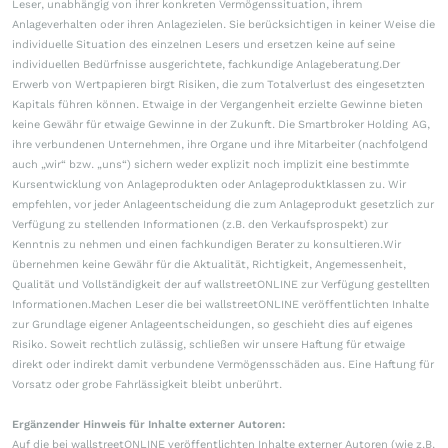
Leser, unabhängig von ihrer konkreten Vermögenssituation, ihrem
Anlageverhalten oder ihren Anlagezielen. Sie berücksichtigen in keiner Weise die
individuelle Situation des einzelnen Lesers und ersetzen keine auf seine
individuellen Bedürfnisse ausgerichtete, fachkundige Anlageberatung.Der
Erwerb von Wertpapieren birgt Risiken, die zum Totalverlust des eingesetzten
Kapitals führen können. Etwaige in der Vergangenheit erzielte Gewinne bieten
keine Gewähr für etwaige Gewinne in der Zukunft. Die Smartbroker Holding AG,
ihre verbundenen Unternehmen, ihre Organe und ihre Mitarbeiter (nachfolgend
auch „wir“ bzw. „uns“) sichern weder explizit noch implizit eine bestimmte
Kursentwicklung von Anlageprodukten oder Anlageproduktklassen zu. Wir
empfehlen, vor jeder Anlageentscheidung die zum Anlageprodukt gesetzlich zur
Verfügung zu stellenden Informationen (z.B. den Verkaufsprospekt) zur
Kenntnis zu nehmen und einen fachkundigen Berater zu konsultieren.Wir
übernehmen keine Gewähr für die Aktualität, Richtigkeit, Angemessenheit,
Qualität und Vollständigkeit der auf wallstreetONLINE zur Verfügung gestellten
Informationen.Machen Leser die bei wallstreetONLINE veröffentlichten Inhalte
zur Grundlage eigener Anlageentscheidungen, so geschieht dies auf eigenes
Risiko. Soweit rechtlich zulässig, schließen wir unsere Haftung für etwaige
direkt oder indirekt damit verbundene Vermögensschäden aus. Eine Haftung für
Vorsatz oder grobe Fahrlässigkeit bleibt unberührt.
Ergänzender Hinweis für Inhalte externer Autoren:
Auf die bei wallstreetONLINE veröffentlichten Inhalte externer Autoren (wie z.B.