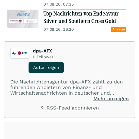
07.08.26, 07:35
Top-Nachrichten von Endeavour
Silver und Southern Cross Gold
07.08.26, 16:20
Anzeige
dpa-AFX
0
Follower
Autor folgen
Die Nachrichtenagentur dpa-AFX zählt zu den
führenden Anbietern von Finanz- und
Wirtschaftsnachrichten in deutscher und
englischer Sprache. Gestützt auf ein
Mehr anzeigen
internationales Agentur-Netzwerk berichtet
RSS-Feed abonnieren
dpa-AFX unabhängig, zuverlässig und schnell
von allen wichtigen Finanzstandorten der Welt.
Die Nutzung der Inhalte in Form eines RSS-
Feeds ist ausschließlich für private und nicht
kommerzielle Internetangebote zulässig. Eine