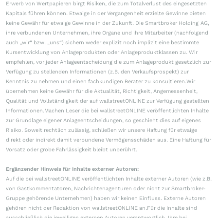
Erwerb von Wertpapieren birgt Risiken, die zum Totalverlust des eingesetzten
Kapitals führen können. Etwaige in der Vergangenheit erzielte Gewinne bieten
keine Gewähr für etwaige Gewinne in der Zukunft. Die Smartbroker Holding AG,
ihre verbundenen Unternehmen, ihre Organe und ihre Mitarbeiter (nachfolgend
auch „wir“ bzw. „uns“) sichern weder explizit noch implizit eine bestimmte
Kursentwicklung von Anlageprodukten oder Anlageproduktklassen zu. Wir
empfehlen, vor jeder Anlageentscheidung die zum Anlageprodukt gesetzlich zur
Verfügung zu stellenden Informationen (z.B. den Verkaufsprospekt) zur
Kenntnis zu nehmen und einen fachkundigen Berater zu konsultieren.Wir
übernehmen keine Gewähr für die Aktualität, Richtigkeit, Angemessenheit,
Qualität und Vollständigkeit der auf wallstreetONLINE zur Verfügung gestellten
Informationen.Machen Leser die bei wallstreetONLINE veröffentlichten Inhalte
zur Grundlage eigener Anlageentscheidungen, so geschieht dies auf eigenes
Risiko. Soweit rechtlich zulässig, schließen wir unsere Haftung für etwaige
direkt oder indirekt damit verbundene Vermögensschäden aus. Eine Haftung für
Vorsatz oder grobe Fahrlässigkeit bleibt unberührt.
Ergänzender Hinweis für Inhalte externer Autoren:
Auf die bei wallstreetONLINE veröffentlichten Inhalte externer Autoren (wie z.B.
von Gastkommentatoren, Nachrichtenagenturen oder nicht zur Smartbroker-
Gruppe gehörende Unternehmen) haben wir keinen Einfluss. Externe Autoren
gehören nicht der Redaktion von wallstreetONLINE an.Für die Inhalte sind
ausschließlich die jeweiligen externen Autoren verantwortlich. Ihre bei