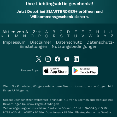
Ihre Lieblingsaktie geschenkt!
Jetzt Depot bei SMARTBROKER+ eröffnen und
Willkommensgeschenk sichern.
Aktien von A - Z:
#
A
B
C
D
E
F
G
H
I
J
K
L
M
N
O
P
Q
R
S
T
U
V
W
X
Y
Z
Impressum
Disclaimer
Datenschutz
Datenschutz-
Einstellungen
Nutzungsbedingungen
Unsere Apps:
Wenn Sie Kursdaten, Widgets oder andere Finanzinformationen benötigen, hilft
Ihnen
ARIVA
gerne.
Unsere User schätzen wallstreet-online.de: 4.8 von 5 Sternen ermittelt aus 285
Bewertungen bei www.kagels-trading.de
Zeitverzögerung der Kursdaten: Deutsche Börsen +15 Min. NASDAQ +15 Min.
NYSE +20 Min. AMEX +20 Min. Dow Jones +15 Min. Alle Angaben ohne Gewähr.