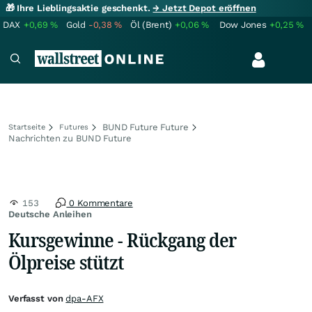
🎁 Ihre Lieblingsaktie geschenkt.
→ Jetzt Depot eröffnen
DAX
+0,69
%
Gold
-0,38
%
Öl (Brent)
+0,06
%
Dow Jones
+0,25
%
BUND Future Future
Startseite
Futures
Nachrichten zu BUND Future
153
0 Kommentare
Deutsche Anleihen
Kursgewinne - Rückgang der
Ölpreise stützt
Verfasst von
dpa-AFX