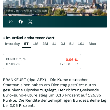
Foto: Dimitry Anikin - unsplash
1 im Artikel enthaltener Wert
Intraday
5T
1M
3M
1J
3J
5J
10J
Max
BUND Future
-0,06
%
07.08.26
125,08
EUR
FRANKFURT (dpa-AFX) - Die Kurse deutscher
Staatsanleihen haben am Dienstag gestützt durch
gesunkene Ölpreise zugelegt. Der richtungweisende
Euro-Bund-Future stieg um 0,16 Prozent auf 125,35
Punkte. Die Rendite der zehnjährigen Bundesanleihe lag
bei 3,05 Prozent.