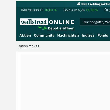
🎁 Ihre Lieblingsakt
DAX
26.338,10
+0,63
%
Gold
4.315,26
+1,76
%
Öl 
Depot eröffnen
Aktien
Community
Nachrichten
Indizes
Fonds
NEWS TICKER
+++
Schwere Se