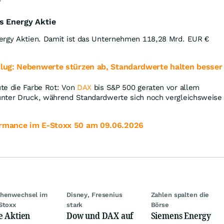
s Energy Aktie
ergy Aktien. Damit ist das Unternehmen 118,28 Mrd.
EUR
€
flug: Nebenwerte stürzen ab, Standardwerte halten besser
te die Farbe Rot: Von
DAX
bis S&P 500 geraten vor allem
nter Druck, während Standardwerte sich noch vergleichsweise
ormance im E-Stoxx 50 am 09.06.2026
chenwechsel im
Disney, Fresenius
Zahlen spalten die
Stoxx
stark
Börse
e Aktien
Dow und DAX auf
Siemens Energy