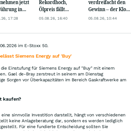
nehmen jetzt
Rekordhoch,
verdreifacht den
Führung in
Ölpreis fällt
Gewinn – der Klotz
opa
weiter, Gold legt
am Bein ist weg
.26, 17:28
05.08.26, 16:40
05.08.26, 10:44
zu
06.2026 im E-Stoxx 50.
lässt Siemens Energy auf 'Buy'
die Einstufung für Siemens Energy auf "Buy" mit einem
sen. Gael de-Bray zerstreut in seinem am Dienstag
ige Sorgen vor Überkapazitäten im Bereich Gaskraftwerke am
t kaufen?
eine sinnvolle Investition darstellt, hängt von verschiedenen
stellt keine Anlageberatung dar, sondern es werden lediglich
gestellt. Für eine fundierte Entscheidung sollten Sie