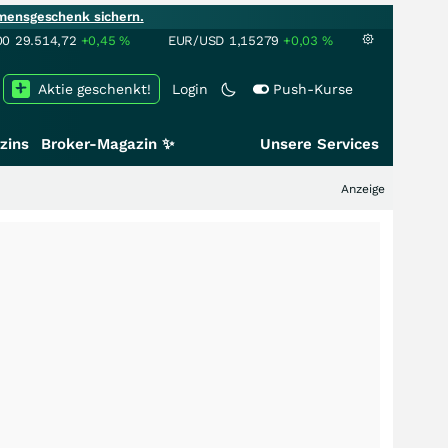
mensgeschenk sichern.
00
29.514,72
+0,45
%
EUR/USD
1,15279
+0,03
%
Aktie geschenkt!
Login
Push-Kurse
zins
Broker-Magazin ✨
Unsere Services
Anzeige