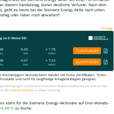
an diesem Handelstag, bisher deutliche Verluste. Nach dem
%
, geht es heute bei der Siemens Energy Aktie nach unten.
instieg oder lieber noch abwarten?
Anzeige
g zu E-Stoxx 50!
9€
8,05
× 7,78
Zum Produkt
eis
Ask
Hebel
3€
9,07
× 7,43
Zum Produkt
eis
Ask
Hebel
0 Kleinanlegern Verluste beim Handel mit Turbo-Zertifikaten. Turbo-
e Produkte und nicht für langfristige Anlagestrategien geeignet.
en Bedingungen und die Basisinformationsblätter erhalten Sie bei Klick auf das
uch die
weiteren Hinweise
zu dieser Werbung.
ers steht für die Siemens Energy-Aktionäre auf Drei-Monats-
+5,66
%
zu Buche.