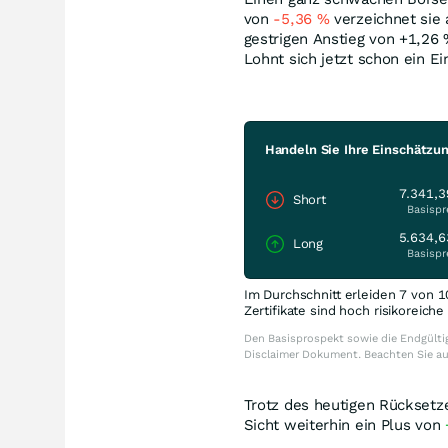
von
-5,36
%
verzeichnet sie 
gestrigen Anstieg von +1,26
Lohnt sich jetzt schon ein E
Handeln Sie Ihre Einschätzun
7.341,3
Short
Basispr
5.634,6
Long
Basispr
Im Durchschnitt erleiden 7 von 1
Zertifikate sind hoch risikoreich
Den Basisprospekt sowie die Endgültig
Disclaimer Dokument. Beachten Sie a
Trotz des heutigen Rücksetz
Sicht weiterhin ein Plus von