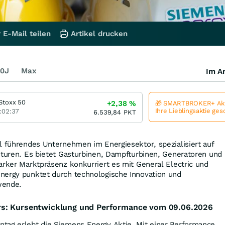
 E-Mail teilen
Artikel drucken
0J
Max
Im Ar
Stoxx 50
+2,38
%
🎁 SMARTBROKER+ Akt
Ihre Lieblingsaktie ge
:02:37
6.539,84
PKT
l führendes Unternehmen im Energiesektor, spezialisiert auf
kturen. Es bietet Gasturbinen, Dampfturbinen, Generatoren und
arker Marktpräsenz konkurriert es mit General Electric und
nergy punktet durch technologische Innovation und
wende.
rs: Kursentwicklung und Performance vom 09.06.2026
tag erlebt die Siemens Energy Aktie. Mit einer Performance