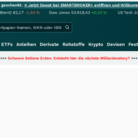
ie geschenkt.
→ Jetzt Depot bei SMARTBROKER+ eröffnen und Willkom
(Brent)
82,17
-1,63
%
Dow Jones
53.919,43
+0,03
%
US Tech 1
ETFs
Anleihen
Derivate
Rohstoffe
Krypto
Devisen
Fest
ltene Erden: Entsteht hier die nächste Milliardenstory?
+++