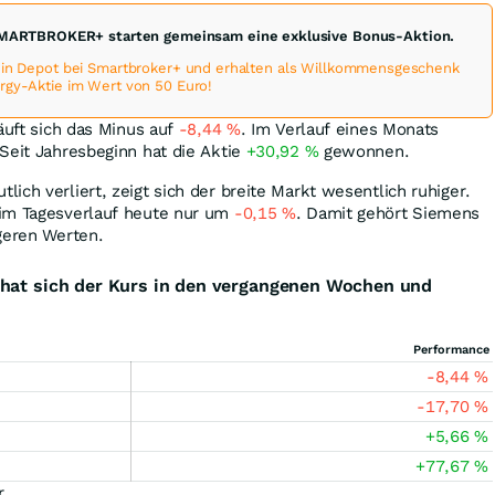
MARTBROKER+ starten gemeinsam eine exklusive Bonus-Aktion.
 ein Depot bei Smartbroker+ und erhalten als Willkommensgeschenk
rgy-Aktie im Wert von 50 Euro!
äuft sich das Minus auf
-8,44
%
. Im Verlauf eines Monats
 Seit Jahresbeginn hat die Aktie
+30,92
%
gewonnen.
ich verliert, zeigt sich der breite Markt wesentlich ruhiger.
im Tagesverlauf heute nur um
-0,15
%
. Damit gehört Siemens
geren Werten.
 hat sich der Kurs in den vergangenen Wochen und
Performance
-8,44
%
-17,70
%
+5,66
%
+77,67
%
r