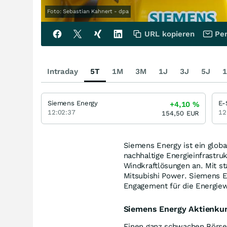
Foto: Sebastian Kahnert - dpa
URL kopieren
Per
Intraday
5T
1M
3M
1J
3J
5J
1
Siemens Energy
E-
+4,10
%
12:02:37
12
154,50
EUR
Siemens Energy ist ein globa
nachhaltige Energieinfrastru
Windkraftlösungen an. Mit st
Mitsubishi Power. Siemens E
Engagement für die Energie
Siemens Energy Aktienku
Einen ganz schwachen Börsen