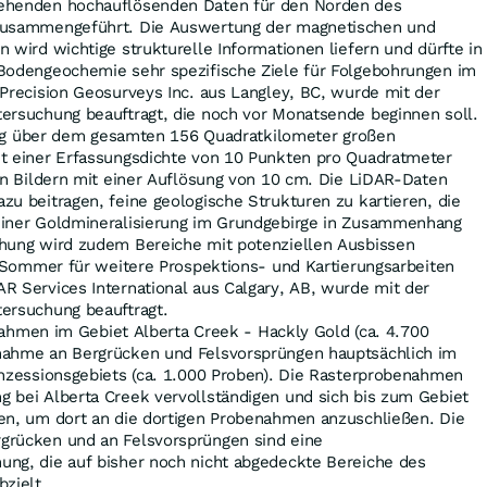
ehenden hochauflösenden Daten für den Norden des
zusammengeführt. Die Auswertung der magnetischen und
 wird wichtige strukturelle Informationen liefern und dürfte in
Bodengeochemie sehr spezifische Ziele für Folgebohrungen im
 Precision Geosurveys Inc. aus Langley, BC, wurde mit der
ersuchung beauftragt, die noch vor Monatsende beginnen soll.
g über dem gesamten 156 Quadratkilometer großen
t einer Erfassungsdichte von 10 Punkten pro Quadratmeter
ten Bildern mit einer Auflösung von 10 cm. Die LiDAR-Daten
u beitragen, feine geologische Strukturen zu kartieren, die
einer Goldmineralisierung im Grundgebirge in Zusammenhang
hung wird zudem Bereiche mit potenziellen Ausbissen
m Sommer für weitere Prospektions- und Kartierungsarbeiten
R Services International aus Calgary, AB, wurde mit der
ersuchung beauftragt.
hmen im Gebiet Alberta Creek - Hackly Gold (ca. 4.700
nahme an Bergrücken und Felsvorsprüngen hauptsächlich im
onzessionsgebiets (ca. 1.000 Proben). Die Rasterprobenahmen
 bei Alberta Creek vervollständigen und sich bis zum Gebiet
en, um dort an die dortigen Probenahmen anzuschließen. Die
grücken und an Felsvorsprüngen sind eine
ng, die auf bisher noch nicht abgedeckte Bereiche des
zielt.