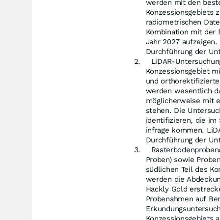
werden mit den best
Konzessionsgebiets 
radiometrischen Daten
Kombination mit der 
Jahr 2027 aufzeigen.
Durchführung der Unt
LiDAR-Untersuchun
Konzessionsgebiet mi
und orthorektifizier
werden wesentlich daz
möglicherweise mit 
stehen. Die Untersuc
identifizieren, die i
infrage kommen. LiDA
Durchführung der Unt
Rasterbodenprobena
Proben) sowie Probe
südlichen Teil des K
werden die Abdeckung
Hackly Gold erstreck
Probenahmen auf Ber
Erkundungsuntersuchu
Konzessionsgebiets ab