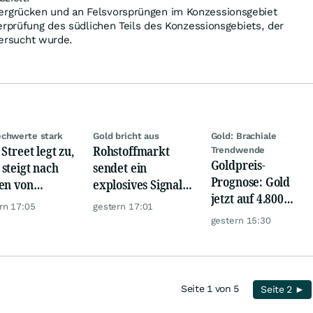
rgrücken und an Felsvorsprüngen im Konzessionsgebiet
prüfung des südlichen Teils des Konzessionsgebiets, der
tersucht wurde.
chwerte stark
Gold bricht aus
Gold: Brachiale
Street legt zu,
Rohstoffmarkt
Trendwende
Goldpreis-
steigt nach
sendet ein
Prognose: Gold
en von
explosives Signal:
jetzt auf 4.800
kom, Henkel
China kauft Gold
rn 17:05
gestern 17:01
USD? Anleger
wie verrückt!
gestern 15:30
setzen auf diese
Goldaktie
Seite 1 von 5
Seite 2 ►