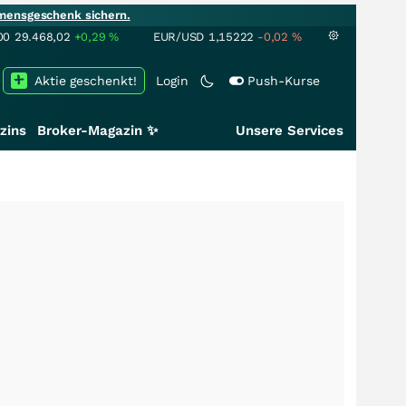
mensgeschenk sichern.
00
29.468,02
+0,29
%
EUR/USD
1,15222
-0,02
%
Aktie geschenkt!
Login
Push-Kurse
zins
Broker-Magazin ✨
Unsere Services