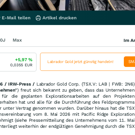
 E-Mail teilen
Artikel drucken
0J
Max
Im Ar
+5,97
%
SM
Labrador Gold jetzt günstig handeln!
0,0355
EUR
6 / IRW-Press /
Labrador Gold Corp. (TSX.V: LAB | FWB: 2N6)
nehmen
“) freut sich bekannt zu geben, dass das Unternehmen
für die geplanten Explorationsarbeiten auf den Projekten
rhalten hat und alle für die Durchführung des Feldprogramms
r unter Vertrag genommen wurden. Darüber hinaus hat die TSX
svereinbarung vom 8. Mai 2026 mit Pacific Ridge Exploration
ehmigt (siehe Pressemitteilung des Unternehmens vom 11. Mai
nterliegt weiterhin der endgültigen Genehmigung durch die TSX