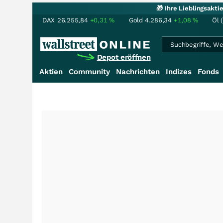
🎁 Ihre Lieblingsakt
DAX
26.255,84
+0,31
%
Gold
4.286,34
+1,08
%
Öl 
Depot eröffnen
Aktien
Community
Nachrichten
Indizes
Fonds