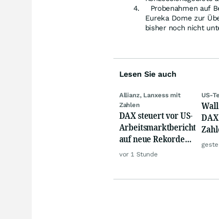
Probenahmen auf Be
Eureka Dome zur Über
bisher noch nicht un
Lesen Sie auch
Allianz, Lanxess mit
US-Te
Wall 
Zahlen
DAX steuert vor US-
DAX 
Arbeitsmarktbericht
Zahl
auf neue Rekorde
Tele
geste
zu, Öl steigt
vor 1 Stunde