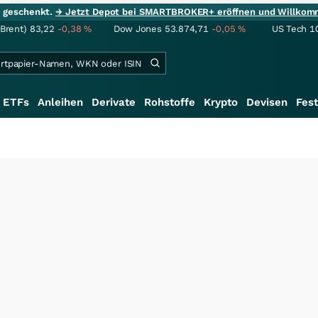
ie geschenkt.
→ Jetzt Depot bei SMARTBROKER+ eröffnen und Willkom
(Brent)
83,22
-0,38
%
Dow Jones
53.874,71
-0,05
%
US Tech 1
ETFs
Anleihen
Derivate
Rohstoffe
Krypto
Devisen
Fest