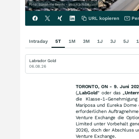
Foto: Sunshine Seeds - stock.adobe.com
URL kopieren
Per
Intraday
5T
1M
3M
1J
3J
5J
1
Labrador Gold
06.08.26
TORONTO, ON - 9. Juni 202
(„
LabGold
“ oder das „
Unter
die Klasse-1-Genehmigung 
Mariposa und Eureka Dome e
erforderlichen Auftragnehme
Venture Exchange die Option
Limited unter Vorbehalt gen
2026), doch der Abschluss u
Venture Exchange.