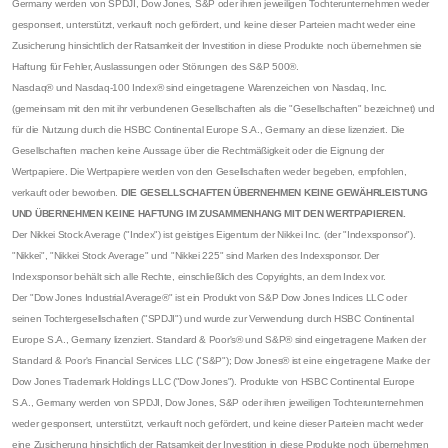
Germany werden von SPDJI, Dow Jones, S&P oder ihren jeweiligen Tochterunternehmen weder
gesponsert, unterstützt, verkauft noch gefördert, und keine dieser Parteien macht weder eine
Zusicherung hinsichtlich der Ratsamkeit der Investition in diese Produkte noch übernehmen sie
Haftung für Fehler, Auslassungen oder Störungen des S&P 500®.
Nasdaq® und Nasdaq-100 Index® sind eingetragene Warenzeichen von Nasdaq, Inc.
(gemeinsam mit den mit ihr verbundenen Gesellschaften als die "Gesellschaften" bezeichnet) und
für die Nutzung durch die HSBC Continental Europe S.A., Germany an diese lizenziert. Die
Gesellschaften machen keine Aussage über die Rechtmäßigkeit oder die Eignung der
Wertpapiere. Die Wertpapiere werden von den Gesellschaften weder begeben, empfohlen,
verkauft oder beworben.
DIE GESELLSCHAFTEN ÜBERNEHMEN KEINE GEWÄHRLEISTUNG
UND ÜBERNEHMEN KEINE HAFTUNG IM ZUSAMMENHANG MIT DEN WERTPAPIEREN.
Der Nikkei Stock Average ("Index") ist geistiges Eigentum der Nikkei Inc. (der "Indexsponsor").
"Nikkei", "Nikkei Stock Average" und "Nikkei 225" sind Marken des Indexsponsor. Der
Indexsponsor behält sich alle Rechte, einschließlich des Copyrights, an dem Index vor.
Der "Dow Jones Industrial Average®" ist ein Produkt von S&P Dow Jones Indices LLC oder
seinen Tochtergesellschaften ("SPDJI") und wurde zur Verwendung durch HSBC Continental
Europe S.A., Germany lizenziert. Standard & Poor's® und S&P® sind eingetragene Marken der
Standard & Poor's Financial Services LLC ("S&P"); Dow Jones® ist eine eingetragene Marke der
Dow Jones Trademark Holdings LLC ("Dow Jones"). Produkte von HSBC Continental Europe
S.A., Germany werden von SPDJI, Dow Jones, S&P oder ihren jeweiligen Tochterunternehmen
weder gesponsert, unterstützt, verkauft noch gefördert, und keine dieser Parteien macht weder
eine Zusicherung hinsichtlich der Ratsamkeit der Investition in diese Produkte noch übernehmen