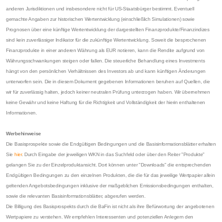
anderen Jurisdiktionen und insbesondere nicht für US-Staatsbürger bestimmt. Eventuell
gemachte Angaben zur historischen Wertentwicklung (einschließlich Simulationen) sowie
Prognosen über eine künftige Wertentwicklung der dargestellten Finanzprodukte/Finanzindizes
sind kein zuverlässiger Indikator für die zukünftige Wertentwicklung. Soweit die besprochenen
Finanzprodukte in einer anderen Währung als EUR notieren, kann die Rendite aufgrund von
Währungsschwankungen steigen oder fallen. Die steuerliche Behandlung eines Investments
hängt von den persönlichen Verhältnissen des Investors ab und kann künftigen Änderungen
unterworfen sein. Die in diesem Dokument gegebenen Informationen beruhen auf Quellen, die
wir für zuverlässig halten, jedoch keiner neutralen Prüfung unterzogen haben. Wir übernehmen
keine Gewähr und keine Haftung für die Richtigkeit und Vollständigkeit der hierin enthaltenen
Informationen.
Werbehinweise
Die Basisprospekte sowie die Endgültigen Bedingungen und die Basisinformationsblätter erhalten
Sie
hier
. Durch Eingabe der jeweiligen WKN in das Suchfeld oder über den Reiter "Produkte"
gelangen Sie zu der Einzelproduktansicht. Dort können unter "Downloads" die entsprechenden
Endgültigen Bedingungen zu den einzelnen Produkten, die die für das jeweilige Wertpapier allein
geltenden Angebotsbedingungen inklusive der maßgeblichen Emissionsbedingungen enthalten,
sowie die relevanten Basisinformationsblätter, abgerufen werden.
Die Billigung des Basisprospekts durch die BaFin ist nicht als ihre Befürwortung der angebotenen
Wertpapiere zu verstehen. Wir empfehlen Interessenten und potenziellen Anlegern den