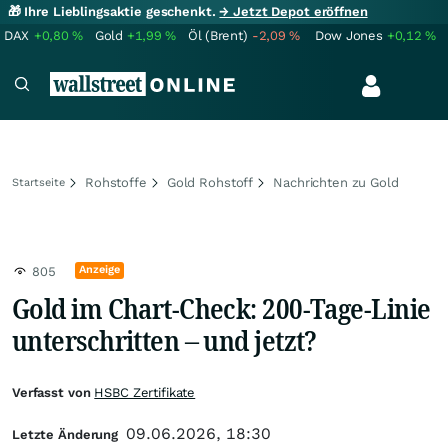
🎁 Ihre Lieblingsaktie geschenkt.
→ Jetzt Depot eröffnen
DAX
+0,80
%
Gold
+1,99
%
Öl (Brent)
-2,09
%
Dow Jones
+0,12
%
Rohstoffe
Gold Rohstoff
Nachrichten zu Gold
Startseite
Anzeige
805
Gold im Chart-Check: 200-Tage-Linie
unterschritten – und jetzt?
Verfasst von
HSBC Zertifikate
09.06.2026, 18:30
Letzte Änderung