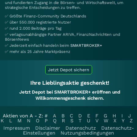
und fundierten Zugang in die Börsen- und Wirtschaftswelt, um
strategische Entscheidungen zu treffen.
✅ Größte Finanz-Community Deutschlands
✅ über 550.000 registrierte Nutzer
✅ rund 2.000 Beiträge pro Tag
✅ verlagsunabhängige Partner ARIVA, FinanzNachrichten und
BörsenNews
✅ Jederzeit einfach handeln beim
SMARTBROKER+
✅ mehr als 25 Jahre Marktpräsenz
Jetzt Depot sichern
Ihre Lieblingsaktie geschenkt!
Jetzt Depot bei SMARTBROKER+ eröffnen und
Willkommensgeschenk sichern.
Aktien von A - Z:
#
A
B
C
D
E
F
G
H
I
J
K
L
M
N
O
P
Q
R
S
T
U
V
W
X
Y
Z
Impressum
Disclaimer
Datenschutz
Datenschutz-
Einstellungen
Nutzungsbedingungen