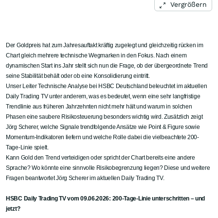
Vergrößern
Der Goldpreis hat zum Jahresauftakt kräftig zugelegt und gleichzeitig rücken im
Chart gleich mehrere technische Wegmarken in den Fokus. Nach einem
dynamischen Start ins Jahr stellt sich nun die Frage, ob der übergeordnete Trend
seine Stabilität behält oder ob eine Konsolidierung eintritt.
Unser Leiter Technische Analyse bei HSBC Deutschland beleuchtet im aktuellen
Daily Trading TV unter anderem, was es bedeutet, wenn eine sehr langfristige
Trendlinie aus früheren Jahrzehnten nicht mehr hält und warum in solchen
Phasen eine saubere Risikosteuerung besonders wichtig wird. Zusätzlich zeigt
Jörg Scherer, welche Signale trendfolgende Ansätze wie Point & Figure sowie
Momentum-Indikatoren liefern und welche Rolle dabei die vielbeachtete 200-
Tage-Linie spielt.
Kann Gold den Trend verteidigen oder spricht der Chart bereits eine andere
Sprache? Wo könnte eine sinnvolle Risikobegrenzung liegen? Diese und weitere
Fragen beantwortet Jörg Scherer im aktuellen Daily Trading TV.
HSBC Daily Trading TV vom 09.06.2026: 200-Tage-Linie unterschritten – und
jetzt?