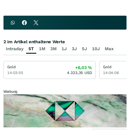
2 im Artikel enthaltene Werte
Intraday
5T
1M
3M
1J
3J
5J
10J
Max
Gold
Gold
+6,03
%
14:03:55
4.323,35
USD
14:04:06
Werbung