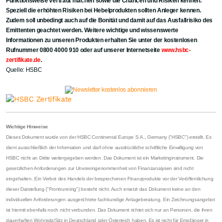
Funktionsweise vertraut machen sowie die Chancen und Risiken kennen.
Speziell die erhöhten Risiken bei Hebelprodukten sollten Anleger kennen.
Zudem soll unbedingt auch auf die Bonität und damit auf das Ausfallrisiko des
Emittenten geachtet werden. Weitere wichtige und wissenswerte
Informationen zu unseren Produkten erhalten Sie unter der kostenlosen
Rufnummer 0800 4000 910 oder auf unserer Internetseite
www.hsbc-
zertifikate.de
.
Quelle: HSBC
Wichtige Hinweise
Dieses Dokument wurde von der HSBC Continental Europe S.A., Germany ("HSBC") erstellt. Es
dient ausschließlich der Information und darf ohne ausdrückliche schriftliche Einwilligung von
HSBC nicht an Dritte weitergegeben werden. Das Dokument ist ein Marketinginstrument. Die
gesetzlichen Anforderungen zur Unvoreingenommenheit von Finanzanalysen sind nicht
eingehalten. Ein Verbot des Handels der besprochenen Finanzprodukte vor der Veröffentlichung
dieser Darstellung ("Frontrunning") besteht nicht. Auch ersetzt das Dokument keine an den
individuellen Anforderungen ausgerichtete fachkundige Anlageberatung. Ein Zeichnungsangebot
ist hiermit ebenfalls noch nicht verbunden. Das Dokument richtet sich nur an Personen, die ihren
dauerhaften Wohnsitz/Sitz in Deutschland oder Österreich haben. Es ist nicht für Empfänger in