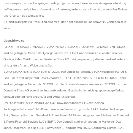
Basisprospekt und die Endgültigen Bedingungen zu lesen, bevor sie eine Anlageentscheidung
treffen, um sich möglichst umfassend zu informieren, insbesondere über die potenziellen Risiken
und Chancen des Wertpapiers.
Sie sind im Begriff, ein Produkt zu erwerben, das nicht einfach ist und schwer zu verstehen sein
kann.
Lizenzhinweise
"DAX®", "TecDAX®", "MDAX®", "VDAX-NEW®", "SDAX®", "DivDAX®", "X-DAX®" und "GEX®"
sind eingetragene Marken der Qontigo Index GmbH. Die Finanzinstrumente werden von der
Qontigo Index GmbH oder der Deutsche Börse AG nicht gesponsert, gefördert, verkauft oder auf
eine andere Art und Weise unterstützt.
EURO STOXX 50®, STOXX 50®, STOXX® 600 und seine Marken, STOXX® Europe 600 Oil &
Gas, STOXX® Europe 600 Basic Resources, EURO STOXX 50® DVP, EURO STOXX® Banks
sind eingetragene Marken der STOXX Ltd. Die Finanzinstrumente werden von STOXX Ltd., der
Deutsche Börse AG oder einer ihrer verbundenen Gesellschaften nicht gesponsert, gefördert,
verkauft oder auf eine andere Art und Weise unterstützt.
Der "S&P 500®" ist ein Produkt von S&P Dow Jones Indices LLC oder seinen
Tochtergesellschaften ("SPDJI") und wurde zur Verwendung durch HSBC Continental Europe
S.A., Germany lizenziert. Standard & Poor's® und S&P® sind eingetragene Marken der Standard
& Poor's Financial Services LLC ("S&P"); Dow Jones® ist eine eingetragene Marke der Dow
Jones Trademark Holdings LLC ("Dow Jones"). Produkte von HSBC Continental Europe S.A.,