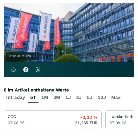
Foto: AUMOVIO SE
8 im Artikel enthaltene Werte
Intraday
5T
1M
3M
1J
3J
5J
10J
Max
CCC
Luebke Kelber
-2,32
%
07.08.26
21,265
EUR
07.08.26