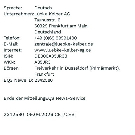
Sprache:
Deutsch
Unternehmen:
Lübke Kelber AG
Taunusstr. 6
60329 Frankfurt am Main
Deutschland
Telefon:
+49 (0)69 99991400
E-Mail:
zentrale@luebke-kelber.de
Internet:
www.luebke-kelber-ag.de
ISIN:
DE000A35JR33
WKN:
A35JR3
Börsen:
Freiverkehr in Düsseldorf (Primärmarkt),
Frankfurt
EQS News ID:
2342580
Ende der Mitteilung
EQS News-Service
2342580 09.06.2026 CET/CEST