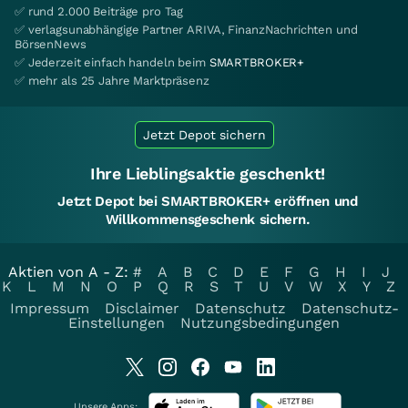
✅ rund 2.000 Beiträge pro Tag
✅ verlagsunabhängige Partner ARIVA, FinanzNachrichten und
BörsenNews
✅ Jederzeit einfach handeln beim
SMARTBROKER+
✅ mehr als 25 Jahre Marktpräsenz
Jetzt Depot sichern
Ihre Lieblingsaktie geschenkt!
Jetzt Depot bei SMARTBROKER+ eröffnen und
Willkommensgeschenk sichern.
Aktien von A - Z:
#
A
B
C
D
E
F
G
H
I
J
K
L
M
N
O
P
Q
R
S
T
U
V
W
X
Y
Z
Impressum
Disclaimer
Datenschutz
Datenschutz-
Einstellungen
Nutzungsbedingungen
Unsere Apps: