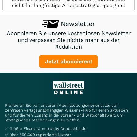
nicht für langfristige Anlagestrategien geeignet.
Newsletter
Abonnieren Sie unsere kostenlosen Newsletter
und verpassen Sie nichts mehr aus der
Redaktion
Jetzt abonnieren!
Profitieren Sie von unserem Alleinstellungsmerkmal als den
zentralen verlagsunabhängigen Wissens-Hub für einen aktuellen
und fundierten Zugang in die Börsen- und Wirtschaftswelt, um
strategische Entscheidungen zu treffen.
✅ Größte Finanz-Community Deutschlands
✅ über 550.000 registrierte Nutzer