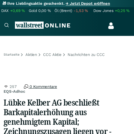
🎁 Ihre Lieblingsaktie geschenkt.
→ Jetzt Depot eröffnen
DAX
+0,69
%
Gold
0,00
%
Öl (Brent)
-1,53
%
Dow Jones
+0,25
%
Aktien
CCC Aktie
Nachrichten zu CCC
Startseite
257
0 Kommentare
EQS-Adhoc
Lübke Kelber AG beschließt
Barkapitalerhöhung aus
genehmigtem Kapital;
Zeichnungszusagen liegen vor -