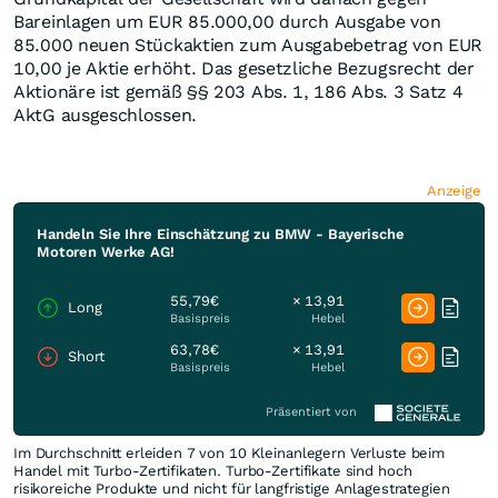
Bareinlagen um EUR 85.000,00 durch Ausgabe von
85.000 neuen Stückaktien zum Ausgabebetrag von EUR
10,00 je Aktie erhöht. Das gesetzliche Bezugsrecht der
Aktionäre ist gemäß §§ 203 Abs. 1, 186 Abs. 3 Satz 4
AktG ausgeschlossen.
Anzeige
Handeln Sie Ihre Einschätzung zu BMW - Bayerische
Motoren Werke AG!
55,79€
× 13,91
Long
Basispreis
Hebel
63,78€
× 13,91
Short
Basispreis
Hebel
Präsentiert von
Im Durchschnitt erleiden 7 von 10 Kleinanlegern Verluste beim
Handel mit Turbo-Zertifikaten. Turbo-Zertifikate sind hoch
risikoreiche Produkte und nicht für langfristige Anlagestrategien