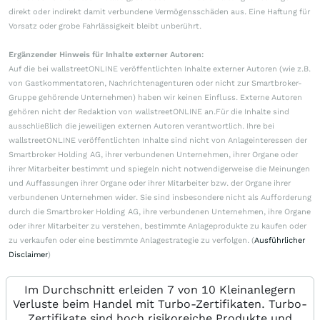
direkt oder indirekt damit verbundene Vermögensschäden aus. Eine Haftung für
Vorsatz oder grobe Fahrlässigkeit bleibt unberührt.
Ergänzender Hinweis für Inhalte externer Autoren:
Auf die bei wallstreetONLINE veröffentlichten Inhalte externer Autoren (wie z.B.
von Gastkommentatoren, Nachrichtenagenturen oder nicht zur Smartbroker-
Gruppe gehörende Unternehmen) haben wir keinen Einfluss. Externe Autoren
gehören nicht der Redaktion von wallstreetONLINE an.Für die Inhalte sind
ausschließlich die jeweiligen externen Autoren verantwortlich. Ihre bei
wallstreetONLINE veröffentlichten Inhalte sind nicht von Anlageinteressen der
Smartbroker Holding AG, ihrer verbundenen Unternehmen, ihrer Organe oder
ihrer Mitarbeiter bestimmt und spiegeln nicht notwendigerweise die Meinungen
und Auffassungen ihrer Organe oder ihrer Mitarbeiter bzw. der Organe ihrer
verbundenen Unternehmen wider. Sie sind insbesondere nicht als Aufforderung
durch die Smartbroker Holding AG, ihre verbundenen Unternehmen, ihre Organe
oder ihrer Mitarbeiter zu verstehen, bestimmte Anlageprodukte zu kaufen oder
zu verkaufen oder eine bestimmte Anlagestrategie zu verfolgen. (
Ausführlicher
Disclaimer
)
Im Durchschnitt erleiden 7 von 10 Kleinanlegern
Verluste beim Handel mit Turbo-Zertifikaten. Turbo-
Zertifikate sind hoch risikoreiche Produkte und