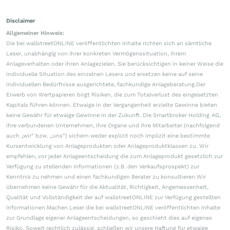
Disclaimer
Allgemeiner Hinweis:
Die bei wallstreetONLINE veröffentlichten Inhalte richten sich an sämtliche
Leser, unabhängig von ihrer konkreten Vermögenssituation, ihrem
Anlageverhalten oder ihren Anlagezielen. Sie berücksichtigen in keiner Weise die
individuelle Situation des einzelnen Lesers und ersetzen keine auf seine
individuellen Bedürfnisse ausgerichtete, fachkundige Anlageberatung.Der
Erwerb von Wertpapieren birgt Risiken, die zum Totalverlust des eingesetzten
Kapitals führen können. Etwaige in der Vergangenheit erzielte Gewinne bieten
keine Gewähr für etwaige Gewinne in der Zukunft. Die Smartbroker Holding AG,
ihre verbundenen Unternehmen, ihre Organe und ihre Mitarbeiter (nachfolgend
auch „wir“ bzw. „uns“) sichern weder explizit noch implizit eine bestimmte
Kursentwicklung von Anlageprodukten oder Anlageproduktklassen zu. Wir
empfehlen, vor jeder Anlageentscheidung die zum Anlageprodukt gesetzlich zur
Verfügung zu stellenden Informationen (z.B. den Verkaufsprospekt) zur
Kenntnis zu nehmen und einen fachkundigen Berater zu konsultieren.Wir
übernehmen keine Gewähr für die Aktualität, Richtigkeit, Angemessenheit,
Qualität und Vollständigkeit der auf wallstreetONLINE zur Verfügung gestellten
Informationen.Machen Leser die bei wallstreetONLINE veröffentlichten Inhalte
zur Grundlage eigener Anlageentscheidungen, so geschieht dies auf eigenes
Risiko. Soweit rechtlich zulässig, schließen wir unsere Haftung für etwaige