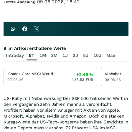
09.06.2026, 18:42
Letzte Änderung
8 im Artikel enthaltene Werte
Intraday
5T
1M
3M
1J
3J
5J
10J
Max
iShares Core MSCI World UCITS ETF
Alphabet
+2,46
%
07.08.26
128,53
EUR
08.08.26
US-Rally mit Nebenwirkung Der S&P 500 hat seinen Wert in
den vergangenen zehn Jahren mehr als verdreifacht.
Profitiert haben vor allem Anleger mit Aktien von Apple,
Microsoft, Alphabet, Nvidia und Amazon. Doch die starken
Kursgewinne der US-Tech-Konzerne haben ihre Gewichte in
vielen Depots massiv erhöht. 72 Prozent USA im MSCI