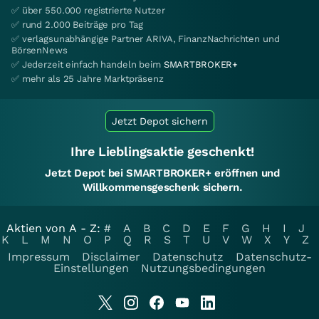
✅ über 550.000 registrierte Nutzer
✅ rund 2.000 Beiträge pro Tag
✅ verlagsunabhängige Partner ARIVA, FinanzNachrichten und
BörsenNews
✅ Jederzeit einfach handeln beim
SMARTBROKER+
✅ mehr als 25 Jahre Marktpräsenz
Jetzt Depot sichern
Ihre Lieblingsaktie geschenkt!
Jetzt Depot bei SMARTBROKER+ eröffnen und
Willkommensgeschenk sichern.
Aktien von A - Z:
#
A
B
C
D
E
F
G
H
I
J
K
L
M
N
O
P
Q
R
S
T
U
V
W
X
Y
Z
Impressum
Disclaimer
Datenschutz
Datenschutz-
Einstellungen
Nutzungsbedingungen