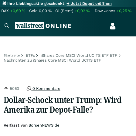
🎁 Ihre Lieblingsaktie geschenkt.
→ Jetzt Depot eröffnen
DAX
+0,69
%
Gold
0,00
%
Öl (Brent)
+0,02
%
Dow Jones
+0,25
%
ETFs
iShares Core MSCI World UCITS ETF ETF
Startseite
Nachrichten zu iShares Core MSCI World UCITS ETF
5053
0 Kommentare
Dollar-Schock unter Trump: Wird
Amerika zur Depot-Falle?
Verfasst von
BörsenNEWS.de