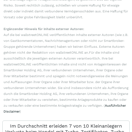
Risiko. Soweit rechtlich zulässig, schließen wir unsere Haftung für etwaige
direkt oder indirekt damit verbundene Vermögensschäden aus. Eine Haftung für
Vorsatz oder grobe Fahrlässigkeit bleibt unberührt.
Ergänzender Hinweis für Inhalte externer Autoren:
Auf die bei wallstreetONLINE veröffentlichten Inhalte externer Autoren (wie z.B.
von Gastkommentatoren, Nachrichtenagenturen oder nicht zur Smartbroker-
Gruppe gehörende Unternehmen) haben wir keinen Einfluss. Externe Autoren
gehören nicht der Redaktion von wallstreetONLINE an.Für die Inhalte sind
ausschließlich die jeweiligen externen Autoren verantwortlich. Ihre bei
wallstreetONLINE veröffentlichten Inhalte sind nicht von Anlageinteressen der
Smartbroker Holding AG, ihrer verbundenen Unternehmen, ihrer Organe oder
ihrer Mitarbeiter bestimmt und spiegeln nicht notwendigerweise die Meinungen
und Auffassungen ihrer Organe oder ihrer Mitarbeiter bzw. der Organe ihrer
verbundenen Unternehmen wider. Sie sind insbesondere nicht als Aufforderung
durch die Smartbroker Holding AG, ihre verbundenen Unternehmen, ihre Organe
oder ihrer Mitarbeiter zu verstehen, bestimmte Anlageprodukte zu kaufen oder
zu verkaufen oder eine bestimmte Anlagestrategie zu verfolgen. (
Ausführlicher
Disclaimer
)
Im Durchschnitt erleiden 7 von 10 Kleinanlegern
Verluste beim Handel mit Turbo-Zertifikaten. Turbo-