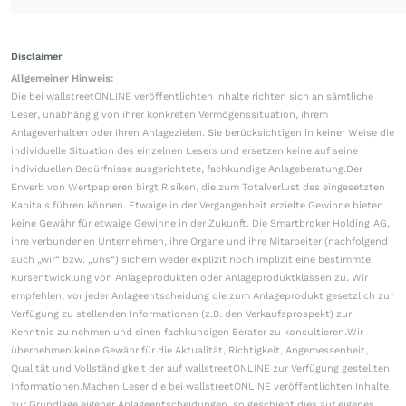
Disclaimer
Allgemeiner Hinweis:
Die bei wallstreetONLINE veröffentlichten Inhalte richten sich an sämtliche
Leser, unabhängig von ihrer konkreten Vermögenssituation, ihrem
Anlageverhalten oder ihren Anlagezielen. Sie berücksichtigen in keiner Weise die
individuelle Situation des einzelnen Lesers und ersetzen keine auf seine
individuellen Bedürfnisse ausgerichtete, fachkundige Anlageberatung.Der
Erwerb von Wertpapieren birgt Risiken, die zum Totalverlust des eingesetzten
Kapitals führen können. Etwaige in der Vergangenheit erzielte Gewinne bieten
keine Gewähr für etwaige Gewinne in der Zukunft. Die Smartbroker Holding AG,
ihre verbundenen Unternehmen, ihre Organe und ihre Mitarbeiter (nachfolgend
auch „wir“ bzw. „uns“) sichern weder explizit noch implizit eine bestimmte
Kursentwicklung von Anlageprodukten oder Anlageproduktklassen zu. Wir
empfehlen, vor jeder Anlageentscheidung die zum Anlageprodukt gesetzlich zur
Verfügung zu stellenden Informationen (z.B. den Verkaufsprospekt) zur
Kenntnis zu nehmen und einen fachkundigen Berater zu konsultieren.Wir
übernehmen keine Gewähr für die Aktualität, Richtigkeit, Angemessenheit,
Qualität und Vollständigkeit der auf wallstreetONLINE zur Verfügung gestellten
Informationen.Machen Leser die bei wallstreetONLINE veröffentlichten Inhalte
zur Grundlage eigener Anlageentscheidungen, so geschieht dies auf eigenes