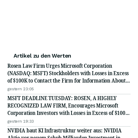
Artikel zu den Werten
Rosen Law Firm Urges Microsoft Corporation
(NASDAQ: MSFT) Stockholders with Losses in Excess
of $100K to Contact the Firm for Information About
Their Rights
gestern 23:05
MSFT DEADLINE TUESDAY: ROSEN, A HIGHLY
RECOGNIZED LAW FIRM, Encourages Microsoft
Corporation Investors with Losses in Excess of $100K
to Secure Counsel Before Important August 11
gestern 19:33
Deadline in Securities Class Action - MSFT
NVIDIA baut KI Infrastruktur weiter aus: NVIDIA
Aktie vor neuem Schub Milliarden Investment in