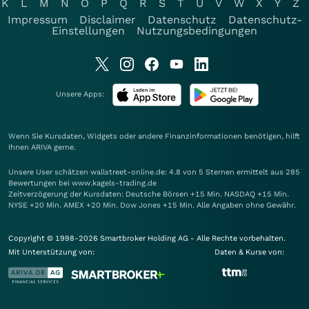
K
L
M
N
O
P
Q
R
S
T
U
V
W
X
Y
Z
Impressum
Disclaimer
Datenschutz
Datenschutz-
Einstellungen
Nutzungsbedingungen
Unsere Apps:
Wenn Sie Kursdaten, Widgets oder andere Finanzinformationen benötigen, hilft
Ihnen
ARIVA
gerne.
Unsere User schätzen wallstreet-online.de: 4.8 von 5 Sternen ermittelt aus 285
Bewertungen bei www.kagels-trading.de
Zeitverzögerung der Kursdaten: Deutsche Börsen +15 Min. NASDAQ +15 Min.
NYSE +20 Min. AMEX +20 Min. Dow Jones +15 Min. Alle Angaben ohne Gewähr.
Copyright © 1998-2026 Smartbroker Holding AG - Alle Rechte vorbehalten.
Mit Unterstützung von:
Daten & Kurse von: