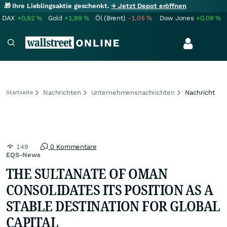
🎁 Ihre Lieblingsaktie geschenkt.
→ Jetzt Depot eröffnen
DAX
+0,62
%
Gold
+1,99
%
Öl (Brent)
-1,05
%
Dow Jones
+0,09
%
Nachrichten
Unternehmensnachrichten
Nachricht
Startseite
149
0 Kommentare
EQS-News
THE SULTANATE OF OMAN
CONSOLIDATES ITS POSITION AS A
STABLE DESTINATION FOR GLOBAL
CAPITAL