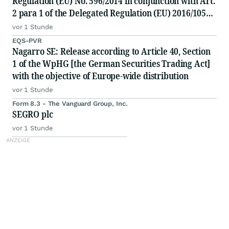
Regulation (EU) No. 596/2014 in conjunction with Art.
2 para 1 of the Delegated Regulation (EU) 2016/1052
of the Commission
vor 1 Stunde
EQS-PVR
Nagarro SE: Release according to Article 40, Section
1 of the WpHG [the German Securities Trading Act]
with the objective of Europe-wide distribution
vor 1 Stunde
Form 8.3 - The Vanguard Group, Inc.
SEGRO plc
vor 1 Stunde