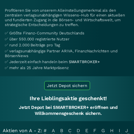
Profitieren Sie von unserem Alleinstellungsmerkmal als den
zentralen verlagsunabhängigen Wissens-Hub für einen aktuellen
und fundierten Zugang in die Börsen- und Wirtschaftswelt, um
strategische Entscheidungen zu treffen.
✅ Größte Finanz-Community Deutschlands
✅ über 550.000 registrierte Nutzer
✅ rund 2.000 Beiträge pro Tag
✅ verlagsunabhängige Partner ARIVA, FinanzNachrichten und
BörsenNews
✅ Jederzeit einfach handeln beim
SMARTBROKER+
✅ mehr als 25 Jahre Marktpräsenz
Jetzt Depot sichern
Ihre Lieblingsaktie geschenkt!
Jetzt Depot bei SMARTBROKER+ eröffnen und
Willkommensgeschenk sichern.
Aktien von A - Z:
#
A
B
C
D
E
F
G
H
I
J