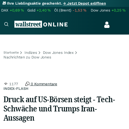
🎁 Ihre Lieblingsaktie geschenkt.
→ Jetzt Depot eröffnen
DAX
+0,69
%
Gold
+2,40
%
Öl (Brent)
-1,53
%
Dow Jones
+0,25
%
Indizes
Dow Jones Index
Startseite
Nachrichten zu Dow Jones
1177
0 Kommentare
INDEX-FLASH
Druck auf US-Börsen steigt - Tech-
Schwäche und Trumps Iran-
Aussagen