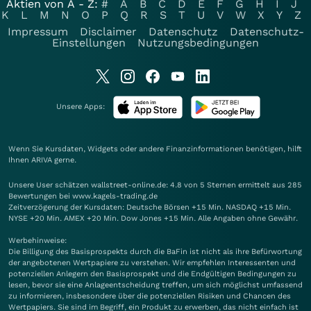
Aktien von A - Z:
#
A
B
C
D
E
F
G
H
I
J
K
L
M
N
O
P
Q
R
S
T
U
V
W
X
Y
Z
Impressum
Disclaimer
Datenschutz
Datenschutz-
Einstellungen
Nutzungsbedingungen
Unsere Apps:
Wenn Sie Kursdaten, Widgets oder andere Finanzinformationen benötigen, hilft
Ihnen
ARIVA
gerne.
Unsere User schätzen wallstreet-online.de: 4.8 von 5 Sternen ermittelt aus 285
Bewertungen bei www.kagels-trading.de
Zeitverzögerung der Kursdaten: Deutsche Börsen +15 Min. NASDAQ +15 Min.
NYSE +20 Min. AMEX +20 Min. Dow Jones +15 Min. Alle Angaben ohne Gewähr.
Werbehinweise:
Die Billigung des Basisprospekts durch die BaFin ist nicht als ihre Befürwortung
der angebotenen Wertpapiere zu verstehen. Wir empfehlen Interessenten und
potenziellen Anlegern den Basisprospekt und die Endgültigen Bedingungen zu
lesen, bevor sie eine Anlageentscheidung treffen, um sich möglichst umfassend
zu informieren, insbesondere über die potenziellen Risiken und Chancen des
Wertpapiers. Sie sind im Begriff, ein Produkt zu erwerben, das nicht einfach ist