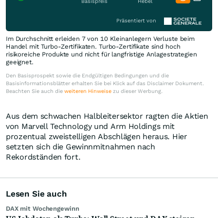
Basispreis
Hebel
Präsentiert von
Im Durchschnitt erleiden 7 von 10 Kleinanlegern Verluste beim
Handel mit Turbo-Zertifikaten. Turbo-Zertifikate sind hoch
risikoreiche Produkte und nicht für langfristige Anlagestrategien
geeignet.
Den Basisprospekt sowie die Endgültigen Bedingungen und die
Basisinformationsblätter erhalten Sie bei Klick auf das Disclaimer Dokument.
Beachten Sie auch die
weiteren Hinweise
zu dieser Werbung.
Aus dem schwachen Halbleitersektor ragten die Aktien
von Marvell Technology und Arm Holdings mit
prozentual zweistelligen Abschlägen heraus. Hier
setzten sich die Gewinnmitnahmen nach
Rekordständen fort.
Lesen Sie auch
DAX mit Wochengewinn