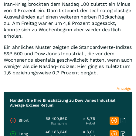
Iran-Krieg brockten dem Nasdaq 100 zuletzt ein Minus
von 3 Prozent ein. Damit steuert der technologielastige
Auswahlindex auf einen weiteren herben Rückschlag
zu. Am Freitag war er um 4,8 Prozent abgesackt,
konnte sich zu Wochenbeginn aber wieder deutlich
erholen.
Ein ähnliches Muster zeigten die Standardwerte-Indizes
S&P 500 und Dow Jones Industrial , die vor dem
Wochenende ebenfalls geschwächelt hatten, wenn auch
weniger als die Nasdaq-Indizes: Hier ging es zuletzt um
1,6 beziehungsweise 0,7 Prozent bergab.
Anzeige
Handeln Sie Ihre Einschätzung zu Dow Jones Industrial
Average Excess Return!
58.400,66€
× 8,76
Short
Basispreis
Hebel
46.186,64€
× 8,01
Long