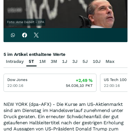
Foto: Arne Dedert - DPA
5 im Artikel enthaltene Werte
Intraday
5T
1M
3M
1J
3J
5J
10J
Max
Dow Jones
US Tech 100
+2,49
%
22:00:16
54.036,10
PKT
22:00:16
NEW YORK (dpa-AFX) - Die Kurse am US-Aktienmarkt
sind am Dienstag im Handelsverlauf zunehmend unter
Druck geraten. Ein erneuter Schwächeanfall der gut
gelaufenen Halbleitertitel nach der gestrigen Erholung
und Aussagen von US-Präsident Donald Trump zum