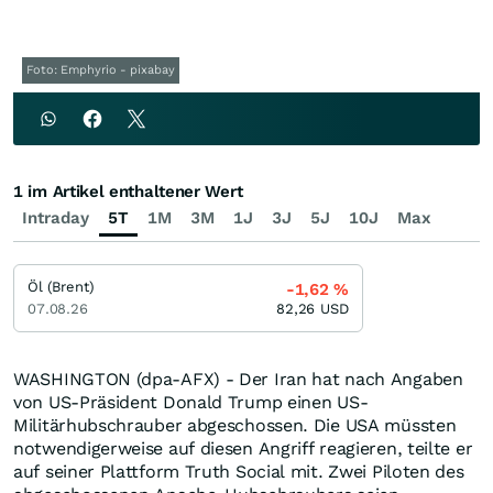
Foto: Emphyrio - pixabay
1 im Artikel enthaltener Wert
Intraday
5T
1M
3M
1J
3J
5J
10J
Max
Öl (Brent)
-1,62
%
07.08.26
82,26
USD
WASHINGTON (dpa-AFX) - Der Iran hat nach Angaben
von US-Präsident Donald Trump einen US-
Militärhubschrauber abgeschossen. Die USA müssten
notwendigerweise auf diesen Angriff reagieren, teilte er
auf seiner Plattform Truth Social mit. Zwei Piloten des