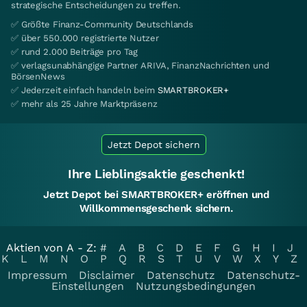
strategische Entscheidungen zu treffen.
✅ Größte Finanz-Community Deutschlands
✅ über 550.000 registrierte Nutzer
✅ rund 2.000 Beiträge pro Tag
✅ verlagsunabhängige Partner ARIVA, FinanzNachrichten und
BörsenNews
✅ Jederzeit einfach handeln beim
SMARTBROKER+
✅ mehr als 25 Jahre Marktpräsenz
Jetzt Depot sichern
Ihre Lieblingsaktie geschenkt!
Jetzt Depot bei SMARTBROKER+ eröffnen und
Willkommensgeschenk sichern.
Aktien von A - Z:
#
A
B
C
D
E
F
G
H
I
J
K
L
M
N
O
P
Q
R
S
T
U
V
W
X
Y
Z
Impressum
Disclaimer
Datenschutz
Datenschutz-
Einstellungen
Nutzungsbedingungen