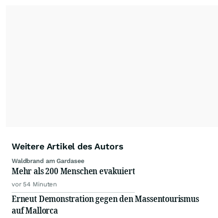
Die Nutzung der Inhalte in Form eines RSS-
Feeds ist ausschließlich für private und nicht
kommerzielle Internetangebote zulässig. Eine
dauerhafte Archivierung der dpa-AFX-
Nachrichten auf diesen Seiten ist nicht zulässig.
Alle Rechte bleiben vorbehalten. (dpa-AFX)
Weitere Artikel des Autors
Waldbrand am Gardasee
Mehr als 200 Menschen evakuiert
vor 54 Minuten
Erneut Demonstration gegen den Massentourismus
auf Mallorca