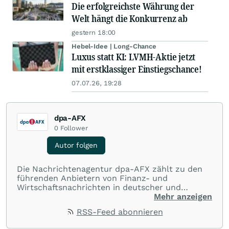
Die erfolgreichste Währung der
Welt hängt die Konkurrenz ab
gestern 18:00
Hebel-Idee | Long-Chance
Luxus statt KI: LVMH-Aktie jetzt
mit erstklassiger Einstiegschance!
07.07.26, 19:28
dpa-AFX
0
Follower
Autor folgen
Die Nachrichtenagentur dpa-AFX zählt zu den
führenden Anbietern von Finanz- und
Wirtschaftsnachrichten in deutscher und
englischer Sprache. Gestützt auf ein
Mehr anzeigen
internationales Agentur-Netzwerk berichtet
RSS-Feed abonnieren
dpa-AFX unabhängig, zuverlässig und schnell
von allen wichtigen Finanzstandorten der Welt.