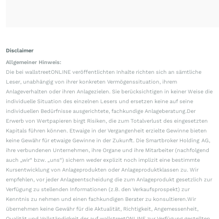
Disclaimer
Allgemeiner Hinweis:
Die bei wallstreetONLINE veröffentlichten Inhalte richten sich an sämtliche
Leser, unabhängig von ihrer konkreten Vermögenssituation, ihrem
Anlageverhalten oder ihren Anlagezielen. Sie berücksichtigen in keiner Weise die
individuelle Situation des einzelnen Lesers und ersetzen keine auf seine
individuellen Bedürfnisse ausgerichtete, fachkundige Anlageberatung.Der
Erwerb von Wertpapieren birgt Risiken, die zum Totalverlust des eingesetzten
Kapitals führen können. Etwaige in der Vergangenheit erzielte Gewinne bieten
keine Gewähr für etwaige Gewinne in der Zukunft. Die Smartbroker Holding AG,
ihre verbundenen Unternehmen, ihre Organe und ihre Mitarbeiter (nachfolgend
auch „wir“ bzw. „uns“) sichern weder explizit noch implizit eine bestimmte
Kursentwicklung von Anlageprodukten oder Anlageproduktklassen zu. Wir
empfehlen, vor jeder Anlageentscheidung die zum Anlageprodukt gesetzlich zur
Verfügung zu stellenden Informationen (z.B. den Verkaufsprospekt) zur
Kenntnis zu nehmen und einen fachkundigen Berater zu konsultieren.Wir
übernehmen keine Gewähr für die Aktualität, Richtigkeit, Angemessenheit,
Qualität und Vollständigkeit der auf wallstreetONLINE zur Verfügung gestellten