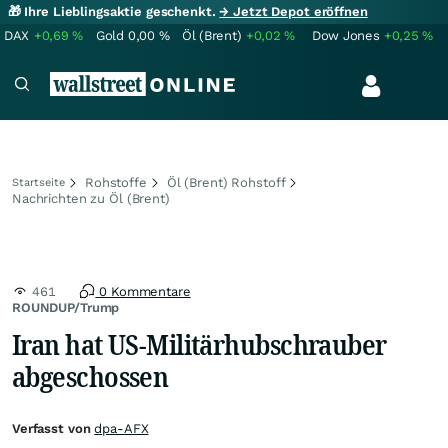
🎁 Ihre Lieblingsaktie geschenkt.
→ Jetzt Depot eröffnen
DAX
+0,69
%
Gold
0,00
%
Öl (Brent)
+0,02
%
Dow Jones
+0,25
%
Rohstoffe
Öl (Brent) Rohstoff
Startseite
Nachrichten zu Öl (Brent)
461
0 Kommentare
ROUNDUP/Trump
Iran hat US-Militärhubschrauber
abgeschossen
Verfasst von
dpa-AFX