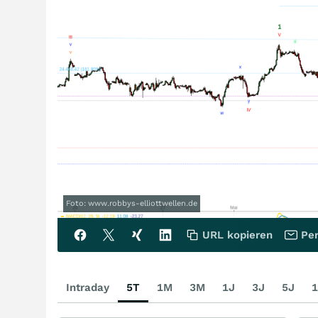
Foto: www.robbys-elliottwellen.de
URL kopieren
Per
Intraday
5T
1M
3M
1J
3J
5J
1