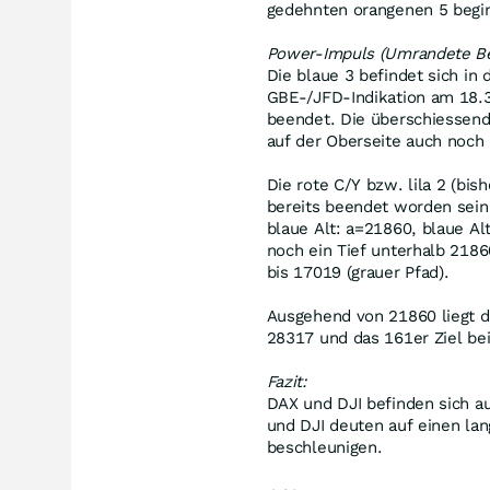
gedehnten orangenen 5 begin
Power-Impuls (Umrandete Bes
Die blaue 3 befindet sich in 
GBE-/JFD-Indikation am 18.3.2
beendet. Die überschiessend
auf der Oberseite auch noch P
Die rote C/Y bzw. lila 2 (bis
bereits beendet worden sein (
blaue Alt: a=21860, blaue Al
noch ein Tief unterhalb 21860
bis 17019 (grauer Pfad).
Ausgehend von 21860 liegt da
28317 und das 161er Ziel be
Fazit:
DAX und DJI befinden sich a
und DJI deuten auf einen lan
beschleunigen.