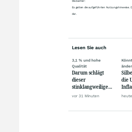
Disclaimer:
Es gelten die aufgeführten Nutzungshinweise. 
dar.
Lesen Sie auch
3,1 % und hohe
Könnt
Qualität
ände
Darum schlägt
Silb
dieser
die 
stinklangweilige
Infl
Dividenden-ETF
Mitt
vor 31 Minuten
heute
jetzt Tech- und KI-
groß
Werte!