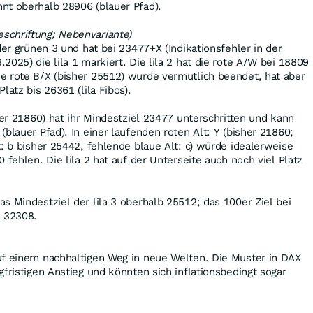
nt oberhalb 28906 (blauer Pfad).
chriftung; Nebenvariante)
der grünen 3 und hat bei 23477+X (Indikationsfehler in der
025) die lila 1 markiert. Die lila 2 hat die rote A/W bei 18809
e rote B/X (bisher 25512) wurde vermutlich beendet, hat aber
latz bis 26361 (lila Fibos).
her 21860) hat ihr Mindestziel 23477 unterschritten und kann
blauer Pfad). In einer laufenden roten Alt: Y (bisher 21860;
t: b bisher 25442, fehlende blaue Alt: c) würde idealerweise
 fehlen. Die lila 2 hat auf der Unterseite auch noch viel Platz
s Mindestziel der lila 3 oberhalb 25512; das 100er Ziel bei
i 32308.
uf einem nachhaltigen Weg in neue Welten. Die Muster in DAX
gfristigen Anstieg und könnten sich inflationsbedingt sogar