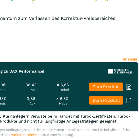
mentum zum Verlassen des Korrektur-Preisbereiches.
Anzeige
ng zu DAX Performance!
00€
38,43
× 6,86
Zum Produkt
reis
Ask
Hebel
63€
3,88
× 6,80
Zum Produkt
reis
Ask
Hebel
0 Kleinanlegern Verluste beim Handel mit Turbo-Zertifikaten. Turbo-
e Produkte und nicht für langfristige Anlagestrategien geeignet.
en Bedingungen und die Basisinformationsblätter erhalten Sie bei Klick auf das
uch die
weiteren Hinweise
zu dieser Werbung.