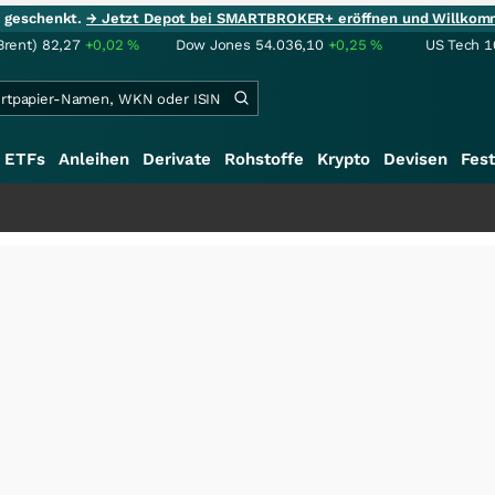
ie geschenkt.
→ Jetzt Depot bei SMARTBROKER+ eröffnen und Willkom
Brent)
82,27
+0,02
%
Dow Jones
54.036,10
+0,25
%
US Tech 1
ETFs
Anleihen
Derivate
Rohstoffe
Krypto
Devisen
Fest
+++
Sa