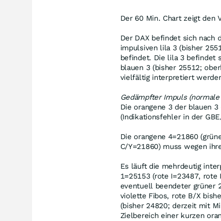
Der 60 Min. Chart zeigt den 
Der DAX befindet sich nach 
impulsiven lila 3 (bisher 255
befindet. Die lila 3 befinde
blauen 3 (bisher 25512; obe
vielfältig interpretiert werde
Gedämpfter Impuls (normale 
Die orangene 3 der blauen 
(Indikationsfehler in der GB
Die orangene 4=21860 (grün
C/Y=21860) muss wegen ihre
Es läuft die mehrdeutig inte
1=25153 (rote I=23487, rote 
eventuell beendeter grüner 
violette Fibos, rote B/X bish
(bisher 24820; derzeit mit M
Zielbereich einer kurzen ora