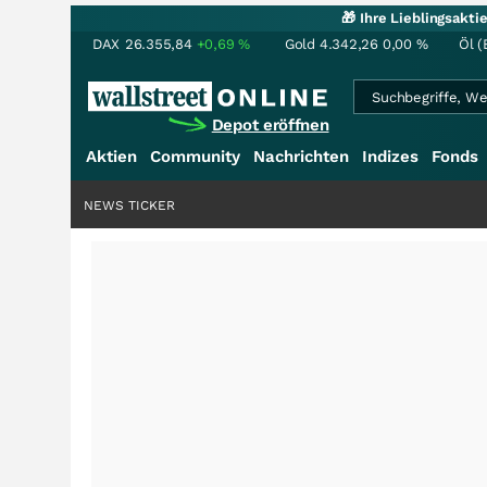
🎁 Ihre Lieblingsakt
DAX
26.355,84
+0,69
%
Gold
4.342,26
0,00
%
Öl (
Depot eröffnen
Aktien
Community
Nachrichten
Indizes
Fonds
NEWS TICKER