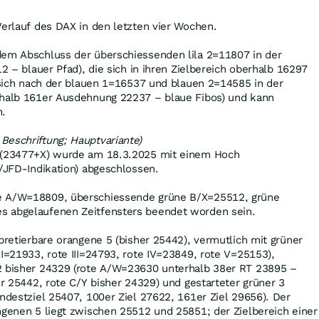
Verlauf des DAX in den letzten vier Wochen.
dem Abschluss der überschiessenden lila 2=11807 in der
12 – blauer Pfad), die sich in ihren Zielbereich oberhalb 16297
t sich nach der blauen 1=16537 und blauen 2=14585 in der
rhalb 161er Ausdehnung 22237 – blaue Fibos) und kann
n.
Beschriftung; Hauptvariante)
3 (23477+X) wurde am 18.3.2025 mit einem Hoch
E/JFD-Indikation) abgeschlossen.
e A/W=18809, überschiessende grüne B/X=25512, grüne
s abgelaufenen Zeitfensters beendet worden sein.
rpretierbare orangene 5 (bisher 25442), vermutlich mit grüner
II=21933, rote III=24793, rote IV=23849, rote V=25153),
2 bisher 24329 (rote A/W=23630 unterhalb 38er RT 23895 –
er 25442, rote C/Y bisher 24329) und gestarteter grüner 3
indestziel 25407, 100er Ziel 27622, 161er Ziel 29656). Der
ngenen 5 liegt zwischen 25512 und 25851; der Zielbereich einer