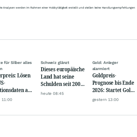
Die Analysen werden im Rahmen einer Hobbytätigkeit erstellt und stellen keine Handlungsempfehlungen
e für Silber alles
Schweiz glänzt
Gold: Anleger
Dieses europäische
rn
alarmiert
erpreis: Lösen
Goldpreis-
Land hat seine
US-
Prognose bis Ende
Schulden seit 2002
ationsdaten am
2026: Startet Gold
versiebenfacht
heute 08:45
woch eine
jetzt eine neue
 11:00
gestern 13:00
e Rallye aus?
Rallye?