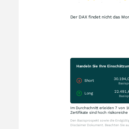
Der DAX findet nicht das Mo
Handeln Sie Ihre Einschätzu
30.194,
Short
Basisp
22.491,
Long
Basisp
Im Durchschnitt erleiden 7 von 1
Zertifikate sind hoch risikoreich
Den Basisprospekt sowie die Endgültig
Disclaimer Dokument. Beachten Sie a