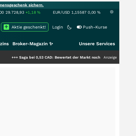
mensgeschenk sichern.
00
29.728,93
+1,18
%
EUR/USD
1,15587
0,00
%
Aktie geschenkt!
Login
Push-Kurse
zins
Broker-Magazin ✨
Unsere Services
ga bei 0,53 CAD: Bewertet der Markt noch immer nur die Hälfte der Story?
Anzeige