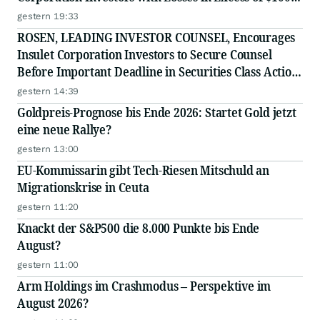
to Secure Counsel Before Important August 11
gestern 19:33
Deadline in Securities Class Action - MSFT
ROSEN, LEADING INVESTOR COUNSEL, Encourages
Insulet Corporation Investors to Secure Counsel
Before Important Deadline in Securities Class Action
- PODD
gestern 14:39
Goldpreis-Prognose bis Ende 2026: Startet Gold jetzt
eine neue Rallye?
gestern 13:00
EU-Kommissarin gibt Tech-Riesen Mitschuld an
Migrationskrise in Ceuta
gestern 11:20
Knackt der S&P500 die 8.000 Punkte bis Ende
August?
gestern 11:00
Arm Holdings im Crashmodus – Perspektive im
August 2026?