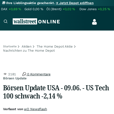
🎁 Ihre Lieblingsaktie geschenkt.
→ Jetzt Depot eröffnen
DAX
+0,69
%
Gold
0,00
%
Öl (Brent)
+0,02
%
Dow Jones
+0,25
%
Aktien
The Home Depot Aktie
Startseite
Nachrichten zu The Home Depot
2181
0 Kommentare
Börsen Update
Börsen Update USA - 09.06. - US Tech
100 schwach -2,14 %
Verfasst von
wO Newsflash