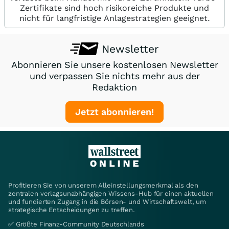
Zertifikate sind hoch risikoreiche Produkte und
nicht für langfristige Anlagestrategien geeignet.
Newsletter
Abonnieren Sie unsere kostenlosen Newsletter
und verpassen Sie nichts mehr aus der
Redaktion
Jetzt abonnieren!
Profitieren Sie von unserem Alleinstellungsmerkmal als den
zentralen verlagsunabhängigen Wissens-Hub für einen aktuellen
und fundierten Zugang in die Börsen- und Wirtschaftswelt, um
strategische Entscheidungen zu treffen.
✅ Größte Finanz-Community Deutschlands