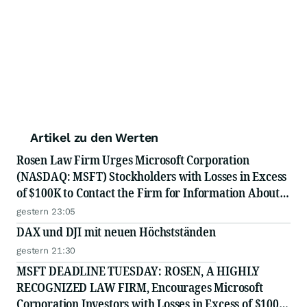
Artikel zu den Werten
Rosen Law Firm Urges Microsoft Corporation
(NASDAQ: MSFT) Stockholders with Losses in Excess
of $100K to Contact the Firm for Information About
Their Rights
gestern 23:05
DAX und DJI mit neuen Höchstständen
gestern 21:30
MSFT DEADLINE TUESDAY: ROSEN, A HIGHLY
RECOGNIZED LAW FIRM, Encourages Microsoft
Corporation Investors with Losses in Excess of $100K