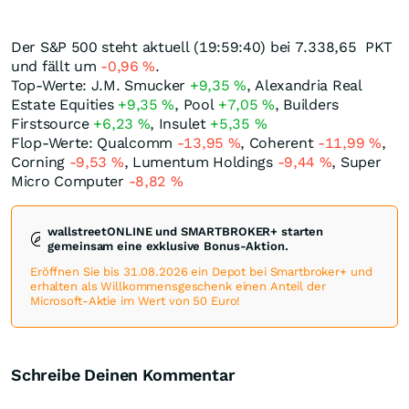
Der S&P 500 steht aktuell (19:59:40) bei 7.338,65
PKT
und fällt um
-0,96
%
.
Top-Werte: J.M. Smucker
+9,35
%
, Alexandria Real
Estate Equities
+9,35
%
, Pool
+7,05
%
, Builders
Firstsource
+6,23
%
, Insulet
+5,35
%
Flop-Werte: Qualcomm
-13,95
%
, Coherent
-11,99
%
,
Corning
-9,53
%
, Lumentum Holdings
-9,44
%
, Super
Micro Computer
-8,82
%
wallstreetONLINE und SMARTBROKER+ starten
gemeinsam eine exklusive Bonus-Aktion.
Eröffnen Sie bis 31.08.2026 ein Depot bei Smartbroker+ und
erhalten als Willkommensgeschenk einen Anteil der
Microsoft-Aktie im Wert von 50 Euro!
Schreibe Deinen Kommentar