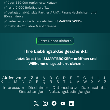
✅ über 550.000 registrierte Nutzer
✅ rund 2.000 Beiträge pro Tag
✅ verlagsunabhängige Partner ARIVA, FinanzNachrichten und
BörsenNews
✅ Jederzeit einfach handeln beim
SMARTBROKER+
✅ mehr als 25 Jahre Marktpräsenz
Jetzt Depot sichern
Ihre Lieblingsaktie geschenkt!
Jetzt Depot bei SMARTBROKER+ eröffnen und
Willkommensgeschenk sichern.
Aktien von A - Z:
#
A
B
C
D
E
F
G
H
I
J
K
L
M
N
O
P
Q
R
S
T
U
V
W
X
Y
Z
Impressum
Disclaimer
Datenschutz
Datenschutz-
Einstellungen
Nutzungsbedingungen