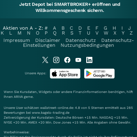
Jetzt Depot bei SMARTBROKER+ eröffnen und
Willkommensgeschenk sichern.
Aktien von A - Z:
#
A
B
C
D
E
F
G
H
I
J
K
L
M
N
O
P
Q
R
S
T
U
V
W
X
Y
Z
Impressum
Disclaimer
Datenschutz
Datenschutz-
Einstellungen
Nutzungsbedingungen
Unsere Apps:
Wenn Sie Kursdaten, Widgets oder andere Finanzinformationen benötigen, hilft
Ihnen
ARIVA
gerne.
Unsere User schätzen wallstreet-online.de: 4.8 von 5 Sternen ermittelt aus 285
Bewertungen bei www.kagels-trading.de
Zeitverzögerung der Kursdaten: Deutsche Börsen +15 Min. NASDAQ +15 Min.
NYSE +20 Min. AMEX +20 Min. Dow Jones +15 Min. Alle Angaben ohne Gewähr.
Werbehinweise: