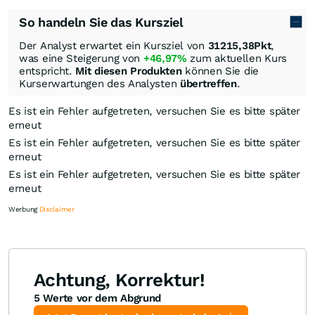
So handeln Sie das Kursziel
Der Analyst erwartet ein Kursziel von
31215,38
Pkt
,
was eine Steigerung von
+46,97%
zum aktuellen Kurs
entspricht.
Mit diesen Produkten
können Sie die
Kurserwartungen des Analysten
übertreffen
.
Es ist ein Fehler aufgetreten, versuchen Sie es bitte später
erneut
Es ist ein Fehler aufgetreten, versuchen Sie es bitte später
erneut
Es ist ein Fehler aufgetreten, versuchen Sie es bitte später
erneut
Werbung
Disclaimer
Achtung, Korrektur!
5 Werte vor dem Abgrund
Knock-Out-Suche
Optionsschein-Suche