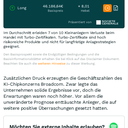
46.186,64€
× 8,01
Long
Basispreis
Hebel
Präsentiert von
Im Durchschnitt erleiden 7 von 10 Kleinanlegern Verluste beim
Handel mit Turbo-Zertifikaten. Turbo-Zertifikate sind hoch
risikoreiche Produkte und nicht für langfristige Anlagestrategien
geeignet.
Den Basisprospekt sowie die Endgültigen Bedingungen und die
Basisinformationsblätter erhalten Sie bei Klick auf das Disclaimer Dokument.
Beachten Sie auch die
weiteren Hinweise
zu dieser Werbung.
Zusätzlichen Druck erzeugten die Geschäftszahlen des
KI-Chipkonzerns Broadcom. Zwar legte das
Unternehmen solide Ergebnisse vor, doch die
Erwartungen waren noch höher. Vor allem die
unveränderte Prognose enttäuschte Anleger, die auf
weitere positive Überraschungen gesetzt hatten.
Möchten Sie externe Inhalte erlauben?