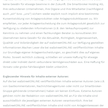
keine Gewähr für etwaige Gewinne in der Zukunft. Die Smartbroker Holding AG,
ihre verbundenen Unternehmen, ihre Organe und ihre Mitarbeiter (nachfolgend
auch „wir“ bzw. „uns“) sichern weder explizit noch implizit eine bestimmte
Kursentwicklung von Anlageprodukten oder Anlageproduktklassen zu. Wir
empfehlen, vor jeder Anlageentscheidung die zum Anlageprodukt gesetzlich zur
Verfügung zu stellenden Informationen (z.B. den Verkaufsprospekt) zur
Kenntnis zu nehmen und einen fachkundigen Berater zu konsultieren.Wir
übernehmen keine Gewähr für die Aktualität, Richtigkeit, Angemessenheit,
Qualität und Vollständigkeit der auf wallstreetONLINE zur Verfügung gestellten
Informationen.Machen Leser die bei wallstreetONLINE veröffentlichten Inhalte
zur Grundlage eigener Anlageentscheidungen, so geschieht dies auf eigenes
Risiko. Soweit rechtlich zulässig, schließen wir unsere Haftung für etwaige
direkt oder indirekt damit verbundene Vermögensschäden aus. Eine Haftung für
Vorsatz oder grobe Fahrlässigkeit bleibt unberührt.
Ergänzender Hinweis für Inhalte externer Autoren:
Auf die bei wallstreetONLINE veröffentlichten Inhalte externer Autoren (wie z.B.
von Gastkommentatoren, Nachrichtenagenturen oder nicht zur Smartbroker-
Gruppe gehörende Unternehmen) haben wir keinen Einfluss. Externe Autoren
gehören nicht der Redaktion von wallstreetONLINE an.Für die Inhalte sind
ausschließlich die jeweiligen externen Autoren verantwortlich. Ihre bei
wallstreetONLINE veröffentlichten Inhalte sind nicht von Anlageinteressen der