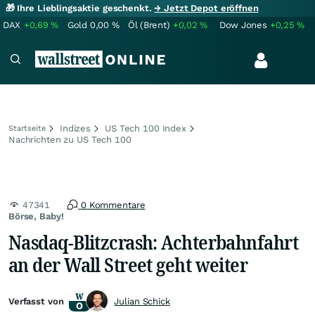
🎁 Ihre Lieblingsaktie geschenkt.
→ Jetzt Depot eröffnen
DAX
+0,69
%
Gold
0,00
%
Öl (Brent)
+0,02
%
Dow Jones
+0,25
%
Indizes
US Tech 100 Index
Startseite
Nachrichten zu US Tech 100
47341
0 Kommentare
Börse, Baby!
Nasdaq-Blitzcrash: Achterbahnfahrt
an der Wall Street geht weiter
Verfasst von
Julian Schick