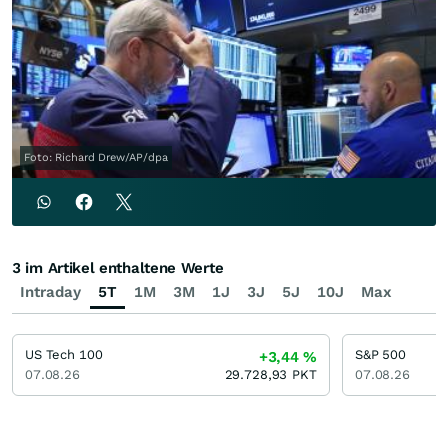
Foto: Richard Drew/AP/dpa
3 im Artikel enthaltene Werte
Intraday
5T
1M
3M
1J
3J
5J
10J
Max
US Tech 100
S&P 500
+3,44
%
07.08.26
29.728,93
PKT
07.08.26