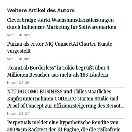
Weitere Artikel des Autors
Cleverbridge stärkt Wachstumsdienstleistungen
durch Influencer-Marketing für Softwaremarken
vor 1 Stunde
Purina als erster NIQ ConnectAI Charter-Kunde
vorgestellt
vor 1 Stunde
„teamLab Borderless“ in Tokio begrüßt über 4
Millionen Besucher aus mehr als 185 Ländern
heute 03:05
NTT DOCOMO BUSINESS und Chiles staatliches
Kupferunternehmen CODELCO starten Studie und
Proof of Concept zur Effizienzsteigerung des Remote-
Betriebs von Kupferminen mittels IOWN APN
heute 01:02
Perpetuals meldet eine hypothetische Rendite von
380 % im Backtest der KI-Engine, die die risikofreie