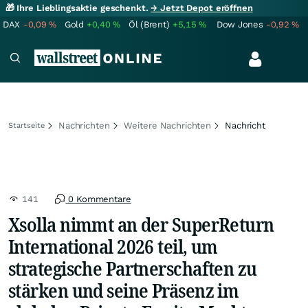
🎁 Ihre Lieblingsaktie geschenkt.
→ Jetzt Depot eröffnen
DAX
-0,09
%
Gold
+0,40
%
Öl (Brent)
+5,15
%
Dow Jones
-0,92
%
Nachrichten
Weitere Nachrichten
Nachricht
Startseite
141
0 Kommentare
Xsolla nimmt an der SuperReturn
International 2026 teil, um
strategische Partnerschaften zu
stärken und seine Präsenz im