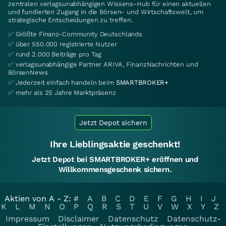
zentralen verlagsunabhängigen Wissens-Hub für einen aktuellen
und fundierten Zugang in die Börsen- und Wirtschaftswelt, um
strategische Entscheidungen zu treffen.
✅ Größte Finanz-Community Deutschlands
✅ über 550.000 registrierte Nutzer
✅ rund 2.000 Beiträge pro Tag
✅ verlagsunabhängige Partner ARIVA, FinanzNachrichten und
BörsenNews
✅ Jederzeit einfach handeln beim
SMARTBROKER+
✅ mehr als 25 Jahre Marktpräsenz
Jetzt Depot sichern
Ihre Lieblingsaktie geschenkt!
Jetzt Depot bei SMARTBROKER+ eröffnen und
Willkommensgeschenk sichern.
Aktien von A - Z:
#
A
B
C
D
E
F
G
H
I
J
K
L
M
N
O
P
Q
R
S
T
U
V
W
X
Y
Z
Impressum
Disclaimer
Datenschutz
Datenschutz-