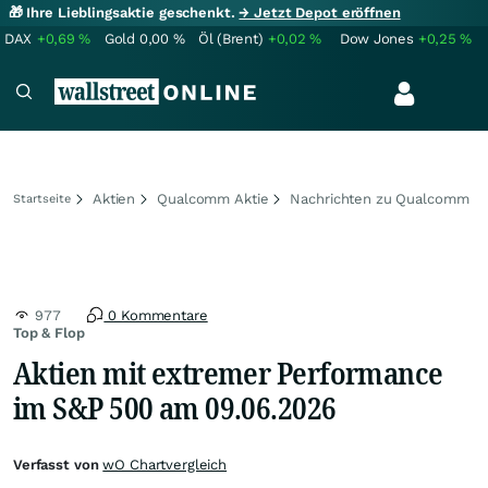
🎁 Ihre Lieblingsaktie geschenkt.
→ Jetzt Depot eröffnen
DAX
+0,69
%
Gold
0,00
%
Öl (Brent)
+0,02
%
Dow Jones
+0,25
%
Aktien
Qualcomm Aktie
Nachrichten zu Qualcomm
Startseite
977
0 Kommentare
Top & Flop
Aktien mit extremer Performance
im S&P 500 am 09.06.2026
Verfasst von
wO Chartvergleich