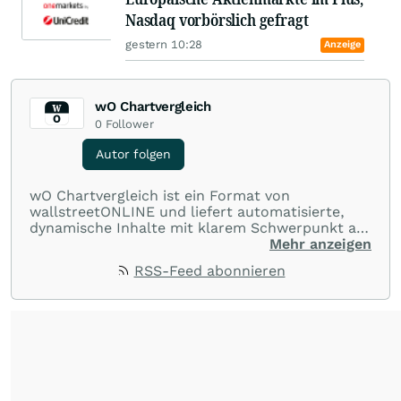
Nasdaq vorbörslich gefragt
gestern 10:28
Anzeige
wO Chartvergleich
0
Follower
Autor folgen
wO Chartvergleich ist ein Format von
wallstreetONLINE und liefert automatisierte,
dynamische Inhalte mit klarem Schwerpunkt auf
Charts und Performance-Vergleiche. Im Fokus
Mehr anzeigen
stehen technische Entwicklungen und
RSS-Feed abonnieren
Kursverläufe einer breiten Auswahl an Aktien
und Indizes. So erhalten Anleger schnell einen
Überblick über auffällige Bewegungen und
spannende charttechnische Signale.