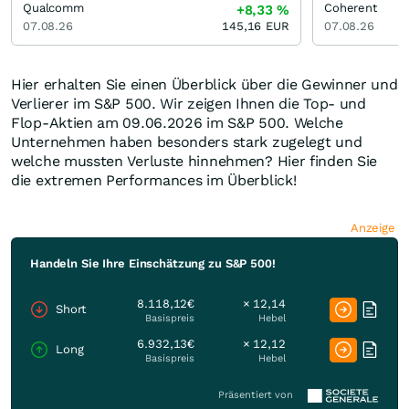
Qualcomm
Coherent
+8,33
%
07.08.26
145,16
EUR
07.08.26
Hier erhalten Sie einen Überblick über die Gewinner und
Verlierer im S&P 500. Wir zeigen Ihnen die Top- und
Flop-Aktien am 09.06.2026 im S&P 500. Welche
Unternehmen haben besonders stark zugelegt und
welche mussten Verluste hinnehmen? Hier finden Sie
die extremen Performances im Überblick!
Anzeige
Handeln Sie Ihre Einschätzung zu S&P 500!
8.118,12€
× 12,14
Short
Basispreis
Hebel
6.932,13€
× 12,12
Long
Basispreis
Hebel
Präsentiert von