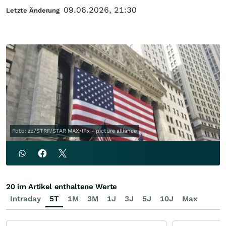
09.06.2026, 21:30
Letzte Änderung
Foto: zz/STRF/STAR MAX/IPx - picture alliance
20 im Artikel enthaltene Werte
Intraday
5T
1M
3M
1J
3J
5J
10J
Max