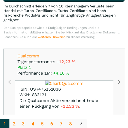
Im Durchschnitt erleiden 7 von 10 Kleinanlegern Verluste beim
Handel mit Turbo-Zertifikaten. Turbo-Zertifikate sind hoch
risikoreiche Produkte und nicht für langfristige Anlagestrategien
geeignet.
Den Basisprospekt sowie die Endgültigen Bedingungen und die
Basisinformationsblätter erhalten Sie bei Klick auf das Disclaimer Dokument.
Beachten Sie auch die
weiteren Hinweise
zu dieser Werbung.
Qualcomm
Tagesperformance:
-12,23
%
Platz 1
Performance 1M:
+4,10
%
ISIN: US7475251036
WKN: 883121
Die Qualcomm Aktie verzeichnet heute
einen Rückgang von
-12,23
%
.
1
2
3
4
5
6
7
8