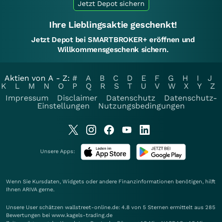
Jetzt Depot sichern
Ihre Lieblingsaktie geschenkt!
Jetzt Depot bei SMARTBROKER+ eröffnen und
Willkommensgeschenk sichern.
Aktien von A - Z:
#
A
B
C
D
E
F
G
H
I
J
K
L
M
N
O
P
Q
R
S
T
U
V
W
X
Y
Z
Impressum
Disclaimer
Datenschutz
Datenschutz-
Einstellungen
Nutzungsbedingungen
Unsere Apps:
Wenn Sie Kursdaten, Widgets oder andere Finanzinformationen benötigen, hilft
Ihnen
ARIVA
gerne.
Unsere User schätzen wallstreet-online.de: 4.8 von 5 Sternen ermittelt aus 285
Bewertungen bei www.kagels-trading.de