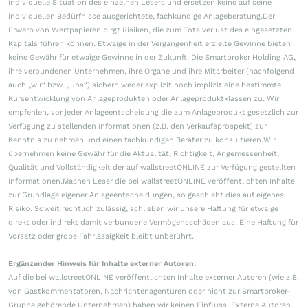
individuelle Situation des einzelnen Lesers und ersetzen keine auf seine
individuellen Bedürfnisse ausgerichtete, fachkundige Anlageberatung.Der
Erwerb von Wertpapieren birgt Risiken, die zum Totalverlust des eingesetzten
Kapitals führen können. Etwaige in der Vergangenheit erzielte Gewinne bieten
keine Gewähr für etwaige Gewinne in der Zukunft. Die Smartbroker Holding AG,
ihre verbundenen Unternehmen, ihre Organe und ihre Mitarbeiter (nachfolgend
auch „wir“ bzw. „uns“) sichern weder explizit noch implizit eine bestimmte
Kursentwicklung von Anlageprodukten oder Anlageproduktklassen zu. Wir
empfehlen, vor jeder Anlageentscheidung die zum Anlageprodukt gesetzlich zur
Verfügung zu stellenden Informationen (z.B. den Verkaufsprospekt) zur
Kenntnis zu nehmen und einen fachkundigen Berater zu konsultieren.Wir
übernehmen keine Gewähr für die Aktualität, Richtigkeit, Angemessenheit,
Qualität und Vollständigkeit der auf wallstreetONLINE zur Verfügung gestellten
Informationen.Machen Leser die bei wallstreetONLINE veröffentlichten Inhalte
zur Grundlage eigener Anlageentscheidungen, so geschieht dies auf eigenes
Risiko. Soweit rechtlich zulässig, schließen wir unsere Haftung für etwaige
direkt oder indirekt damit verbundene Vermögensschäden aus. Eine Haftung für
Vorsatz oder grobe Fahrlässigkeit bleibt unberührt.
Ergänzender Hinweis für Inhalte externer Autoren:
Auf die bei wallstreetONLINE veröffentlichten Inhalte externer Autoren (wie z.B.
von Gastkommentatoren, Nachrichtenagenturen oder nicht zur Smartbroker-
Gruppe gehörende Unternehmen) haben wir keinen Einfluss. Externe Autoren