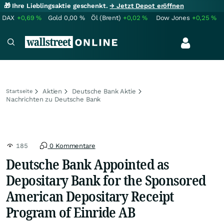
🎁 Ihre Lieblingsaktie geschenkt.
→ Jetzt Depot eröffnen
DAX
+0,69
%
Gold
0,00
%
Öl (Brent)
+0,02
%
Dow Jones
+0,25
%
Aktien
Deutsche Bank Aktie
Startseite
Nachrichten zu Deutsche Bank
185
0 Kommentare
Deutsche Bank Appointed as
Depositary Bank for the Sponsored
American Depositary Receipt
Program of Einride AB