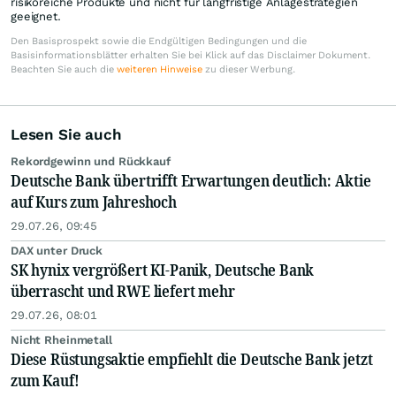
risikoreiche Produkte und nicht für langfristige Anlagestrategien
geeignet.
Den Basisprospekt sowie die Endgültigen Bedingungen und die
Basisinformationsblätter erhalten Sie bei Klick auf das Disclaimer Dokument.
Beachten Sie auch die
weiteren Hinweise
zu dieser Werbung.
Lesen Sie auch
Rekordgewinn und Rückkauf
Deutsche Bank übertrifft Erwartungen deutlich: Aktie
auf Kurs zum Jahreshoch
29.07.26, 09:45
DAX unter Druck
SK hynix vergrößert KI-Panik, Deutsche Bank
überrascht und RWE liefert mehr
29.07.26, 08:01
Nicht Rheinmetall
Diese Rüstungsaktie empfiehlt die Deutsche Bank jetzt
zum Kauf!