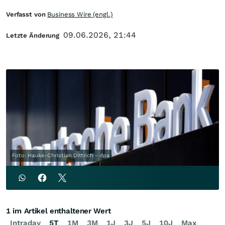
Verfasst von
Business Wire (engl.)
09.06.2026, 21:44
Letzte Änderung
Foto: Hauke-Christian Dittrich - dpa
1 im Artikel enthaltener Wert
Intraday
5T
1M
3M
1J
3J
5J
10J
Max