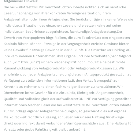
Allgemeiner Hinweis:
Die bei wallstreetONLINE veröffentlichten Inhalte richten sich an sämtliche
Leser, unabhängig von ihrer konkreten Vermögenssituation, ihrem
Anlageverhalten oder ihren Anlagezielen. Sie berücksichtigen in keiner Weise die
individuelle Situation des einzelnen Lesers und ersetzen keine auf seine
individuellen Bedürfnisse ausgerichtete, fachkundige Anlageberatung.Der
Erwerb von Wertpapieren birgt Risiken, die zum Totalverlust des eingesetzten
Kapitals führen können. Etwaige in der Vergangenheit erzielte Gewinne bieten
keine Gewähr für etwaige Gewinne in der Zukunft. Die Smartbroker Holding AG,
ihre verbundenen Unternehmen, ihre Organe und ihre Mitarbeiter (nachfolgend
auch „wir“ bzw. „uns“) sichern weder explizit noch implizit eine bestimmte
Kursentwicklung von Anlageprodukten oder Anlageproduktklassen zu. Wir
empfehlen, vor jeder Anlageentscheidung die zum Anlageprodukt gesetzlich zur
Verfügung zu stellenden Informationen (z.B. den Verkaufsprospekt) zur
Kenntnis zu nehmen und einen fachkundigen Berater zu konsultieren.Wir
übernehmen keine Gewähr für die Aktualität, Richtigkeit, Angemessenheit,
Qualität und Vollständigkeit der auf wallstreetONLINE zur Verfügung gestellten
Informationen.Machen Leser die bei wallstreetONLINE veröffentlichten Inhalte
zur Grundlage eigener Anlageentscheidungen, so geschieht dies auf eigenes
Risiko. Soweit rechtlich zulässig, schließen wir unsere Haftung für etwaige
direkt oder indirekt damit verbundene Vermögensschäden aus. Eine Haftung für
Vorsatz oder grobe Fahrlässigkeit bleibt unberührt.