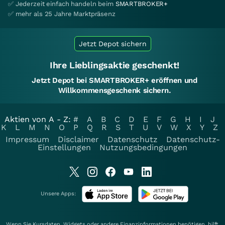
✅ Jederzeit einfach handeln beim
SMARTBROKER+
✅ mehr als 25 Jahre Marktpräsenz
Jetzt Depot sichern
Ihre Lieblingsaktie geschenkt!
Jetzt Depot bei SMARTBROKER+ eröffnen und
Willkommensgeschenk sichern.
Aktien von A - Z:
#
A
B
C
D
E
F
G
H
I
J
K
L
M
N
O
P
Q
R
S
T
U
V
W
X
Y
Z
Impressum
Disclaimer
Datenschutz
Datenschutz-
Einstellungen
Nutzungsbedingungen
Unsere Apps:
Wenn Sie Kursdaten, Widgets oder andere Finanzinformationen benötigen, hilft