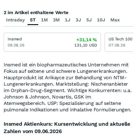
2 im Artikel enthaltene Werte
Intraday
5T
1M
3M
1J
3J
5J
10J
Max
Insmed
US Tech 100
+31,14
%
08.08.26
131,10
USD
07.08.26
Insmed ist ein biopharmazeutisches Unternehmen mit
Fokus auf seltene und schwere Lungenerkrankungen.
Hauptprodukt ist Arikayce zur Behandlung von NTM-
Lungenerkrankungen. Marktstellung: Nischenanbieter
im Orphan-Drug-Segment. Wichtige Konkurrenten: u.a.
Johnson & Johnson, Novartis, GSK im
Atemwegsbereich. USP: Spezialisierung auf seltene
pulmonale Indikationen und inhalative Formulierungen.
Insmed Aktienkurs: Kursentwicklung und aktuelle
Zahlen vom 09.06.2026