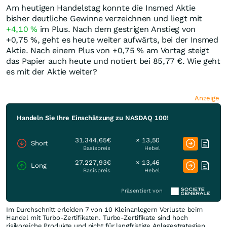
Am heutigen Handelstag konnte die Insmed Aktie
bisher deutliche Gewinne verzeichnen und liegt mit
+4,10
%
im Plus. Nach dem gestrigen Anstieg von
+0,75
%
, geht es heute weiter aufwärts, bei der Insmed
Aktie. Nach einem Plus von +0,75
%
am Vortag steigt
das Papier auch heute und notiert bei 85,77
€
. Wie geht
es mit der Aktie weiter?
Anzeige
Handeln Sie Ihre Einschätzung zu NASDAQ 100!
31.344,65€
× 13,50
Short
Basispreis
Hebel
27.227,93€
× 13,46
Long
Basispreis
Hebel
Präsentiert von
Im Durchschnitt erleiden 7 von 10 Kleinanlegern Verluste beim
Handel mit Turbo-Zertifikaten. Turbo-Zertifikate sind hoch
risikoreiche Produkte und nicht für langfristige Anlagestrategien