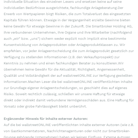
individuelle Situation des einzelnen Lesers und ersetzen keine auf seine
individuellen Bedürfnisse ausgerichtete, fachkundige Anlageberatung.Der
Erwerb von Wertpapieren birgt Risiken, die zum Totalverlust des eingesetzten
Kapitals führen können. Etwaige in der Vergangenheit erzielte Gewinne bieten
keine Gewähr für etwaige Gewinne in der Zukunft. Die Smartbroker Holding AG,
ihre verbundenen Unternehmen, ihre Organe und ihre Mitarbeiter (nachfolgend
auch „wir“ bzw. „uns“) sichern weder explizit noch implizit eine bestimmte
Kursentwicklung von Anlageprodukten oder Anlageproduktklassen zu. Wir
empfehlen, vor jeder Anlageentscheidung die zum Anlageprodukt gesetzlich zur
Verfügung zu stellenden Informationen (z.B. den Verkaufsprospekt) zur
Kenntnis zu nehmen und einen fachkundigen Berater zu konsultieren.Wir
übernehmen keine Gewähr für die Aktualität, Richtigkeit, Angemessenheit,
Qualität und Vollständigkeit der auf wallstreetONLINE zur Verfügung gestellten
Informationen.Machen Leser die bei wallstreetONLINE veröffentlichten Inhalte
zur Grundlage eigener Anlageentscheidungen, so geschieht dies auf eigenes
Risiko. Soweit rechtlich zulässig, schließen wir unsere Haftung für etwaige
direkt oder indirekt damit verbundene Vermögensschäden aus. Eine Haftung für
Vorsatz oder grobe Fahrlässigkeit bleibt unberührt.
Ergänzender Hinweis für Inhalte externer Autoren:
Auf die bei wallstreetONLINE veröffentlichten Inhalte externer Autoren (wie z.B.
von Gastkommentatoren, Nachrichtenagenturen oder nicht zur Smartbroker-
Gruppe gehörende Unternehmen) haben wir keinen Einfluss. Externe Autoren