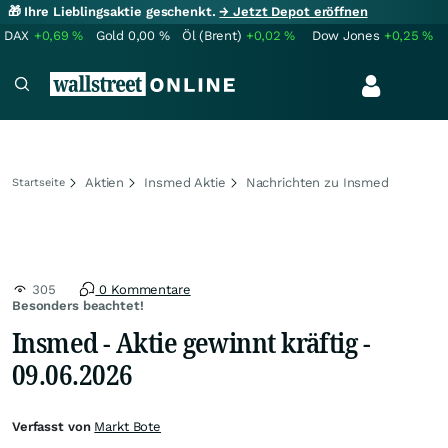
🎁 Ihre Lieblingsaktie geschenkt.
→ Jetzt Depot eröffnen
DAX
+0,69
%
Gold
0,00
%
Öl (Brent)
+0,02
%
Dow Jones
+0,25
%
Aktien
Insmed Aktie
Nachrichten zu Insmed
Startseite
305
0 Kommentare
Besonders beachtet!
Insmed - Aktie gewinnt kräftig -
09.06.2026
Verfasst von
Markt Bote