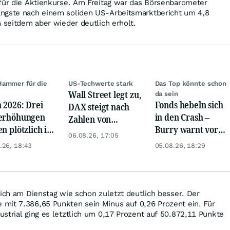
 für die Aktienkurse. Am Freitag war das Börsenbarometer
ngste nach einem soliden US-Arbeitsmarktbericht um 4,8
h seitdem aber wieder deutlich erholt.
ammer für die
US-Techwerte stark
Das Top könnte schon
Wall Street legt zu,
e
da sein
 2026: Drei
Fonds hebeln sich
DAX steigt nach
erhöhungen
in den Crash –
Zahlen von
en plötzlich im
Burry warnt vor
Telekom, Henkel
06.08.26, 17:05
m
einem Absturz wie
.26, 18:43
05.08.26, 18:29
1987
sich am Dienstag wie schon zuletzt deutlich besser. Der
mit 7.386,65 Punkten sein Minus auf 0,26 Prozent ein. Für
strial ging es letztlich um 0,17 Prozent auf 50.872,11 Punkte