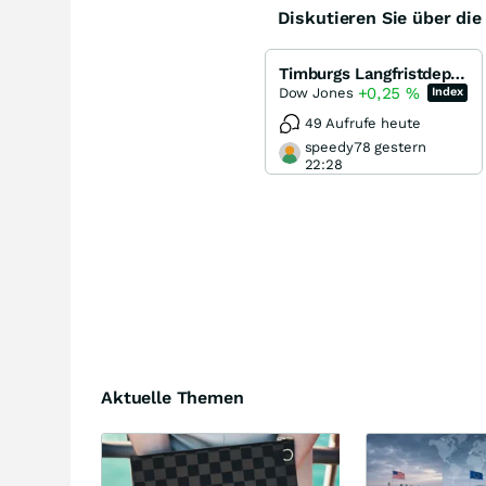
Diskutieren Sie über di
Timburgs Langfristdepot - Start 2012
+0,25
%
Dow Jones
Index
49 Aufrufe heute
speedy78 gestern
22:28
Aktuelle Themen