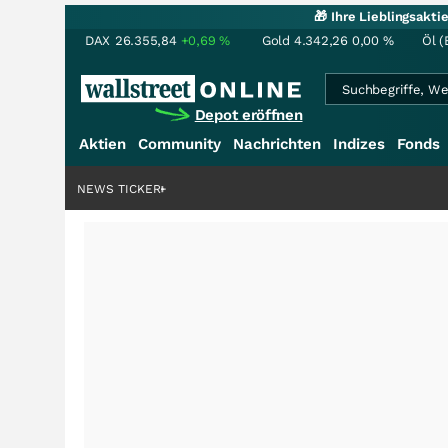
🎁 Ihre Lieblingsakt
DAX
26.355,84
+0,69
%
Gold
4.342,26
0,00
%
Öl (
Depot eröffnen
Aktien
Community
Nachrichten
Indizes
Fonds
denstory?
+++
NEWS TICKER