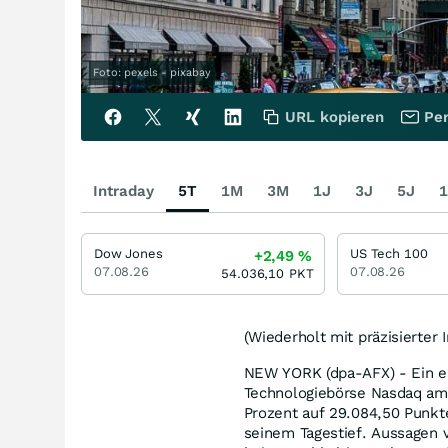
Foto: pexels - pixabay
URL kopieren
Per
Intraday
5T
1M
3M
1J
3J
5J
1
Dow Jones
US Tech 100
+2,49
%
07.08.26
07.08.26
54.036,10
PKT
(Wiederholt mit präzisierter
NEW YORK (dpa-AFX) - Ein er
Technologiebörse Nasdaq am 
Prozent auf 29.084,50 Punkt
seinem Tagestief. Aussagen 