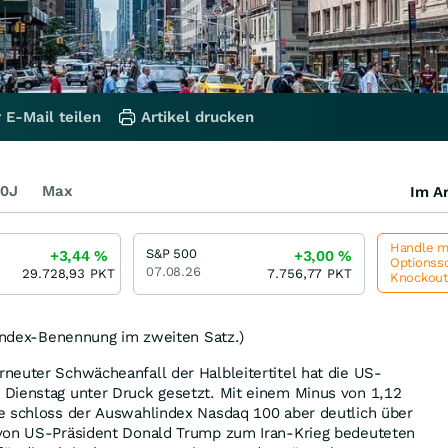
 E-Mail teilen
Artikel drucken
0J
Max
Im Ar
Handle me
S&P 500
+3,44
%
+3,00
%
Optionssc
07.08.26
29.728,93
PKT
7.756,77
PKT
Knockou
 Index-Benennung im zweiten Satz.)
neuter Schwächeanfall der Halbleitertitel hat die US-
Dienstag unter Druck gesetzt. Mit einem Minus von 1,12
e schloss der Auswahlindex Nasdaq 100 aber deutlich über
von US-Präsident Donald Trump zum Iran-Krieg bedeuteten