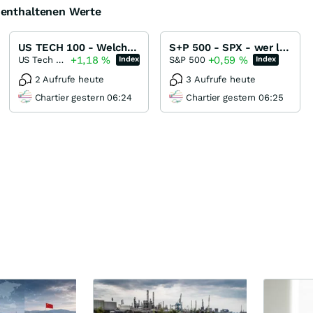
e enthaltenen Werte
US TECH 100 - Welche Titel liefern die Punkte für das nächste ATH ?
S+P 500 - SPX - wer liefert die nächsten Punkte zum ATH ?
+1,18
%
+0,59
%
US Tech 100
S&P 500
Index
Index
2 Aufrufe heute
3 Aufrufe heute
Chartier gestern 06:24
Chartier gestern 06:25