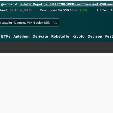
ie geschenkt.
→ Jetzt Depot bei SMARTBROKER+ eröffnen und Willkom
Brent)
82,26
-1,53
%
Dow Jones
54.036,10
+0,25
%
US Tech 1
ETFs
Anleihen
Derivate
Rohstoffe
Krypto
Devisen
Fest