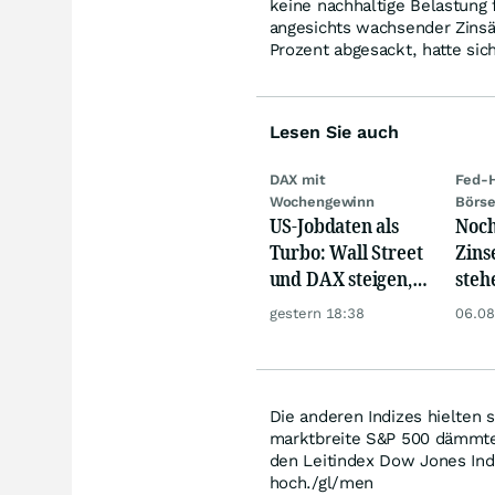
keine nachhaltige Belastung
angesichts wachsender Zinsä
Prozent abgesackt, hatte sic
Lesen Sie auch
DAX mit
Fed-H
Wochengewinn
Börs
US-Jobdaten als
Noch
Turbo: Wall Street
Zins
und DAX steigen,
steh
Gold glänzt
Rau
gestern 18:38
06.08
Die anderen Indizes hielten 
marktbreite S&P 500 dämmte 
den Leitindex Dow Jones Indu
hoch./gl/men