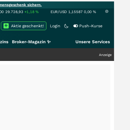
mensgeschenk sichern.
00
29.728,93
+1,18
%
EUR/USD
1,15587
0,00
%
Aktie geschenkt!
Login
Push-Kurse
zins
Broker-Magazin ✨
Unsere Services
Anzeige