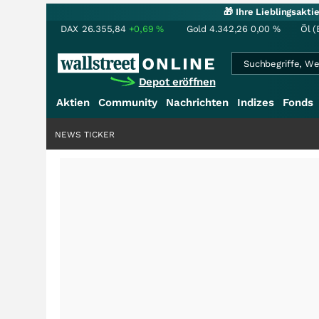
🎁 Ihre Lieblingsakt
DAX
26.355,84
+0,69
%
Gold
4.342,26
0,00
%
Öl (
Depot eröffnen
Aktien
Community
Nachrichten
Indizes
Fonds
NEWS TICKER