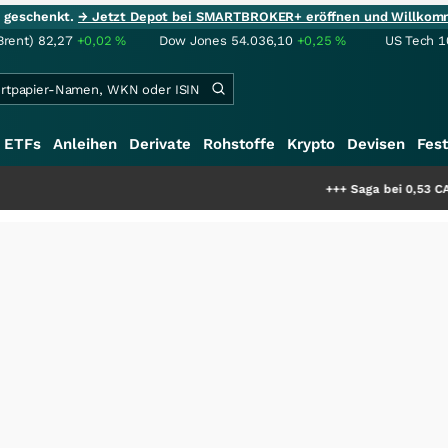
ie geschenkt.
→ Jetzt Depot bei SMARTBROKER+ eröffnen und Willkom
Brent)
82,27
+0,02
%
Dow Jones
54.036,10
+0,25
%
US Tech 1
ETFs
Anleihen
Derivate
Rohstoffe
Krypto
Devisen
Fest
+++
Saga bei 0,53 CAD: Bewertet der 