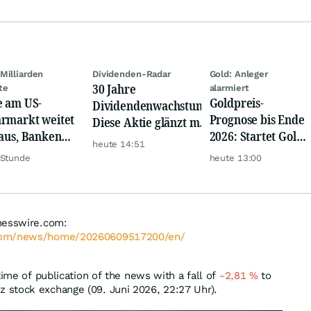
Milliarden
Dividenden-Radar
Gold: Anleger
30 Jahre
te
alarmiert
e am US-
Goldpreis-
Dividendenwachstum:
rmarkt weitet
Prognose bis Ende
Diese Aktie glänzt mit
 aus, Banken
2026: Startet Gold
Traum-Renditen
heute 14:51
en nervös
jetzt eine neue
 Stunde
heute 13:00
Rallye?
nesswire.com:
.com/news/home/20260609517200/en/
time of publication of the news with a fall of
-2,81
%
to
 stock exchange (09. Juni 2026, 22:27 Uhr).