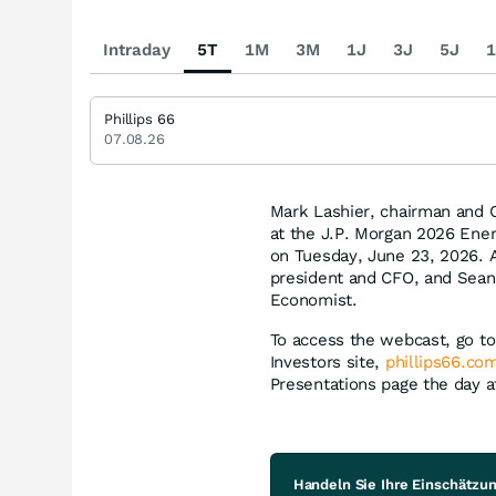
Intraday
5T
1M
3M
1J
3J
5J
1
Phillips 66
07.08.26
Mark Lashier, chairman and CE
at the J.P. Morgan 2026 Ene
on Tuesday, June 23, 2026. A
president and CFO, and Sean 
Economist.
To access the webcast, go to
Investors site,
phillips66.co
Presentations page the day aft
Handeln Sie Ihre Einschätzung