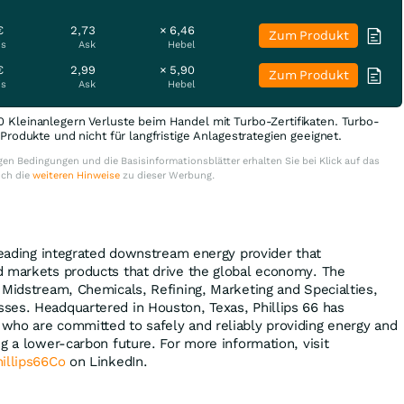
€
2,73
× 6,46
Zum Produkt
is
Ask
Hebel
€
2,99
× 5,90
Zum Produkt
is
Ask
Hebel
0 Kleinanlegern Verluste beim Handel mit Turbo-Zertifikaten. Turbo-
e Produkte und nicht für langfristige Anlagestrategien geeignet.
en Bedingungen und die Basisinformationsblätter erhalten Sie bei Klick auf das
uch die
weiteren Hinweise
zu dieser Werbung.
 leading integrated downstream energy provider that
d markets products that drive the global economy. The
 Midstream, Chemicals, Refining, Marketing and Specialties,
ses. Headquartered in Houston, Texas, Phillips 66 has
who are committed to safely and reliably providing energy and
g a lower-carbon future. For more information, visit
illips66Co
on LinkedIn.