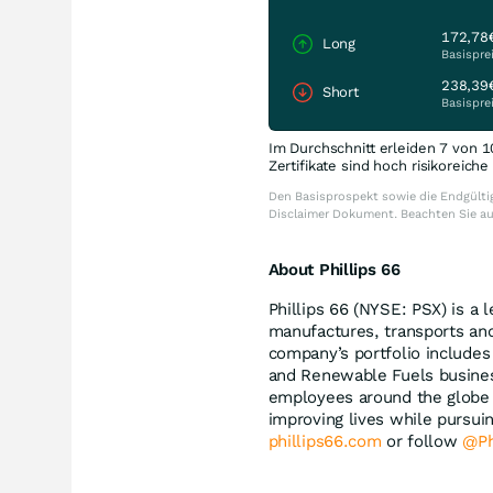
172,78
Long
Basispre
238,39
Short
Basispre
Im Durchschnitt erleiden 7 von 1
Zertifikate sind hoch risikoreich
Den Basisprospekt sowie die Endgültig
Disclaimer Dokument. Beachten Sie a
About Phillips 66
Phillips 66 (NYSE: PSX) is a
manufactures, transports an
company’s portfolio includes
and Renewable Fuels busines
employees around the globe 
improving lives while pursuin
phillips66.com
or follow
@Ph