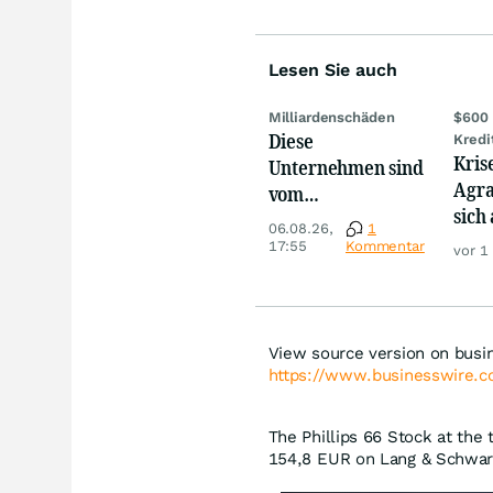
Lesen Sie auch
Milliardenschäden
$600 
Diese
Kredi
Kris
Unternehmen sind
Agra
vom
sich
Niedrigwasser
06.08.26,
1
werd
besonders
17:55
Kommentar
vor 1
betroffen
View source version on busi
https://www.businesswire
The Phillips 66 Stock at the 
154,8
EUR
on Lang & Schwarz