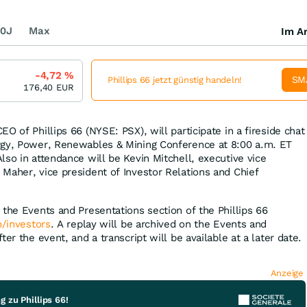
0J
Max
Im Ar
-4,72
%
SM
Phillips 66 jetzt günstig handeln!
176,40
EUR
O of Phillips 66 (NYSE: PSX), will participate in a fireside chat
rgy, Power, Renewables & Mining Conference at 8:00 a.m. ET
lso in attendance will be Kevin Mitchell, executive vice
Maher, vice president of Investor Relations and Chief
 the Events and Presentations section of the Phillips 66
m/investors
. A replay will be archived on the Events and
er the event, and a transcript will be available at a later date.
Anzeige
 zu Phillips 66!