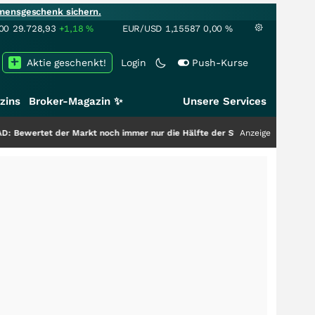
mensgeschenk sichern.
00
29.728,93
+1,18
%
EUR/USD
1,15587
0,00
%
Aktie geschenkt!
Login
Push-Kurse
zins
Broker-Magazin ✨
Unsere Services
Markt noch immer nur die Hälfte der Story?
+++
Anzeige