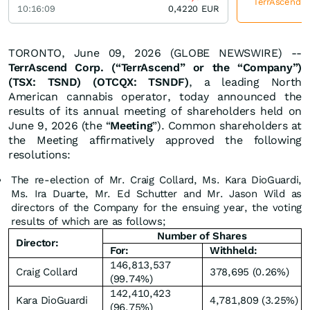
TerrAscend je
10:16:09
0,4220
EUR
TORONTO, June 09, 2026 (GLOBE NEWSWIRE) --
TerrAscend Corp. (“TerrAscend” or the “Company”)
(TSX: TSND) (OTCQX: TSNDF)
, a leading North
American cannabis operator, today announced the
results of its annual meeting of shareholders held on
June 9, 2026 (the “
Meeting
”). Common shareholders at
the Meeting affirmatively approved the following
resolutions:
The re-election of Mr. Craig Collard, Ms. Kara DioGuardi,
Ms. Ira Duarte, Mr. Ed Schutter and Mr. Jason Wild as
directors of the Company for the ensuing year, the voting
results of which are as follows;
Number of Shares
Director:
For:
Withheld:
146,813,537
Craig Collard
378,695 (0.26%)
(99.74%)
142,410,423
Kara DioGuardi
4,781,809 (3.25%)
(96.75%)