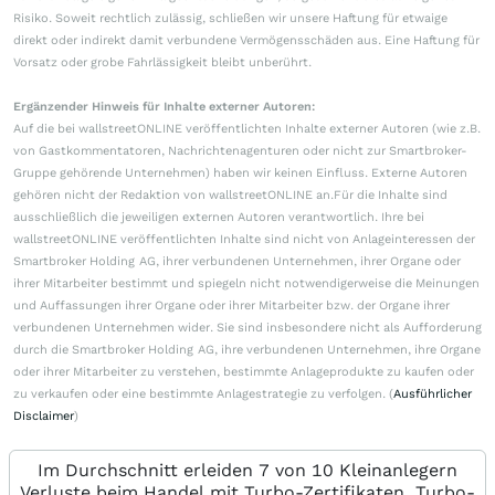
Risiko. Soweit rechtlich zulässig, schließen wir unsere Haftung für etwaige
direkt oder indirekt damit verbundene Vermögensschäden aus. Eine Haftung für
Vorsatz oder grobe Fahrlässigkeit bleibt unberührt.
Ergänzender Hinweis für Inhalte externer Autoren:
Auf die bei wallstreetONLINE veröffentlichten Inhalte externer Autoren (wie z.B.
von Gastkommentatoren, Nachrichtenagenturen oder nicht zur Smartbroker-
Gruppe gehörende Unternehmen) haben wir keinen Einfluss. Externe Autoren
gehören nicht der Redaktion von wallstreetONLINE an.Für die Inhalte sind
ausschließlich die jeweiligen externen Autoren verantwortlich. Ihre bei
wallstreetONLINE veröffentlichten Inhalte sind nicht von Anlageinteressen der
Smartbroker Holding AG, ihrer verbundenen Unternehmen, ihrer Organe oder
ihrer Mitarbeiter bestimmt und spiegeln nicht notwendigerweise die Meinungen
und Auffassungen ihrer Organe oder ihrer Mitarbeiter bzw. der Organe ihrer
verbundenen Unternehmen wider. Sie sind insbesondere nicht als Aufforderung
durch die Smartbroker Holding AG, ihre verbundenen Unternehmen, ihre Organe
oder ihrer Mitarbeiter zu verstehen, bestimmte Anlageprodukte zu kaufen oder
zu verkaufen oder eine bestimmte Anlagestrategie zu verfolgen. (
Ausführlicher
Disclaimer
)
Im Durchschnitt erleiden 7 von 10 Kleinanlegern
Verluste beim Handel mit Turbo-Zertifikaten. Turbo-