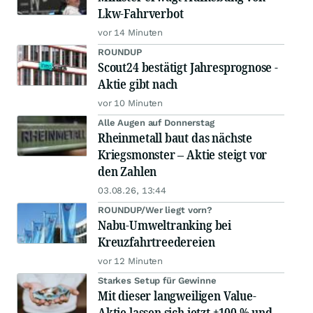
Lkw-Fahrverbot
vor 14 Minuten
ROUNDUP
Scout24 bestätigt Jahresprognose -
Aktie gibt nach
vor 10 Minuten
Alle Augen auf Donnerstag
Rheinmetall baut das nächste
Kriegsmonster – Aktie steigt vor
den Zahlen
03.08.26, 13:44
ROUNDUP/Wer liegt vorn?
Nabu-Umweltranking bei
Kreuzfahrtreedereien
vor 12 Minuten
Starkes Setup für Gewinne
Mit dieser langweiligen Value-
Aktie lassen sich jetzt +100 % und