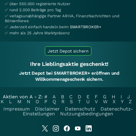
✅ über 550.000 registrierte Nutzer
✅ rund 2.000 Beiträge pro Tag
✅ verlagsunabhängige Partner ARIVA, FinanzNachrichten und
BörsenNews
✅ Jederzeit einfach handeln beim
SMARTBROKER+
✅ mehr als 25 Jahre Marktpräsenz
Jetzt Depot sichern
Ihre Lieblingsaktie geschenkt!
Jetzt Depot bei SMARTBROKER+ eröffnen und
Willkommensgeschenk sichern.
Aktien von A - Z:
#
A
B
C
D
E
F
G
H
I
J
K
L
M
N
O
P
Q
R
S
T
U
V
W
X
Y
Z
Impressum
Disclaimer
Datenschutz
Datenschutz-
Einstellungen
Nutzungsbedingungen