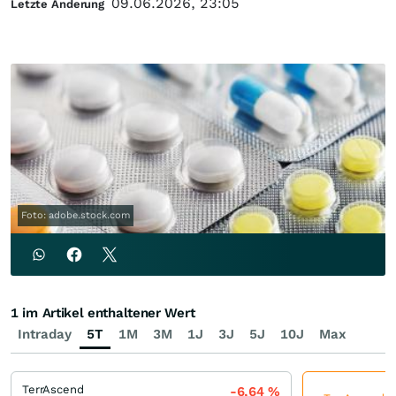
09.06.2026, 23:05
Letzte Änderung
Foto: adobe.stock.com
1 im Artikel enthaltener Wert
Intraday
5T
1M
3M
1J
3J
5J
10J
Max
TerrAscend
-6,64
%