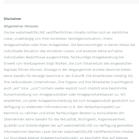
Disclaimer
Allgemeiner Hinweis:
Die bei wallstreetONLINE veröffentlichten Inhalte richten sich an sämtliche
Leser, unabhängig von ihrer konkreten Vermögenssituation, ihrem
Anlageverhalten oder ihren Anlagezielen. Sie berücksichtigen in keiner Weise die
individuelle Situation des einzelnen Lesers und ersetzen keine auf seine
individuellen Bedürfnisse ausgerichtete, fachkundige Anlageberatung.Der
Erwerb von Wertpapieren birgt Risiken, die zum Totalverlust des eingesetzten
Kapitals führen können. Etwaige in der Vergangenheit erzielte Gewinne bieten
keine Gewähr für etwaige Gewinne in der Zukunft. Die Smartbroker Holding AG,
ihre verbundenen Unternehmen, ihre Organe und ihre Mitarbeiter (nachfolgend
auch „wir“ bzw. „uns“) sichern weder explizit noch implizit eine bestimmte
Kursentwicklung von Anlageprodukten oder Anlageproduktklassen zu. Wir
empfehlen, vor jeder Anlageentscheidung die zum Anlageprodukt gesetzlich zur
Verfügung zu stellenden Informationen (z.B. den Verkaufsprospekt) zur
Kenntnis zu nehmen und einen fachkundigen Berater zu konsultieren.Wir
übernehmen keine Gewähr für die Aktualität, Richtigkeit, Angemessenheit,
Qualität und Vollständigkeit der auf wallstreetONLINE zur Verfügung gestellten
Informationen.Machen Leser die bei wallstreetONLINE veröffentlichten Inhalte
zur Grundlage eigener Anlageentscheidungen, so geschieht dies auf eigenes