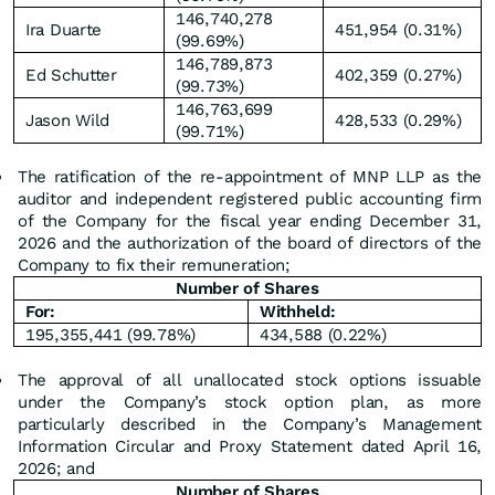
146,740,278
Ira Duarte
451,954 (0.31%)
(99.69%)
146,789,873
Ed Schutter
402,359 (0.27%)
(99.73%)
146,763,699
Jason Wild
428,533 (0.29%)
(99.71%)
The ratification of the re-appointment of MNP LLP as the
auditor and independent registered public accounting firm
of the Company for the fiscal year ending December 31,
2026 and the authorization of the board of directors of the
Company to fix their remuneration;
Number of Shares
For:
Withheld:
195,355,441 (99.78%)
434,588 (0.22%)
The approval of all unallocated stock options issuable
under the Company’s stock option plan, as more
particularly described in the Company’s Management
Information Circular and Proxy Statement dated April 16,
2026; and
Number of Shares