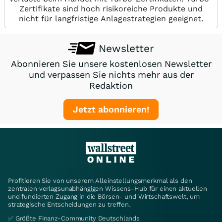
Zertifikate sind hoch risikoreiche Produkte und
nicht für langfristige Anlagestrategien geeignet.
Newsletter
Abonnieren Sie unsere kostenlosen Newsletter
und verpassen Sie nichts mehr aus der
Redaktion
Jetzt abonnieren!
Profitieren Sie von unserem Alleinstellungsmerkmal als den
zentralen verlagsunabhängigen Wissens-Hub für einen aktuellen
und fundierten Zugang in die Börsen- und Wirtschaftswelt, um
strategische Entscheidungen zu treffen.
✅ Größte Finanz-Community Deutschlands