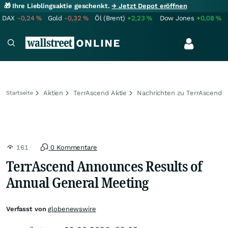
🎁 Ihre Lieblingsaktie geschenkt.
→ Jetzt Depot eröffnen
DAX
-0,24
%
Gold
-0,32
%
Öl (Brent)
+2,23
%
Dow Jones
+0,08
%
Aktien
TerrAscend Aktie
Nachrichten zu TerrAscend
Startseite
161
0 Kommentare
TerrAscend Announces Results of
Annual General Meeting
Verfasst von
globenewswire