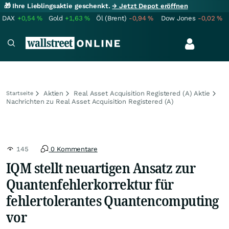
🎁 Ihre Lieblingsaktie geschenkt.
→ Jetzt Depot eröffnen
DAX
+0,54
%
Gold
+1,63
%
Öl (Brent)
-0,94
%
Dow Jones
-0,02
%
Aktien
Real Asset Acquisition Registered (A) Aktie
Startseite
Nachrichten zu Real Asset Acquisition Registered (A)
145
0 Kommentare
IQM stellt neuartigen Ansatz zur
Quantenfehlerkorrektur für
fehlertolerantes Quantencomputing
vor