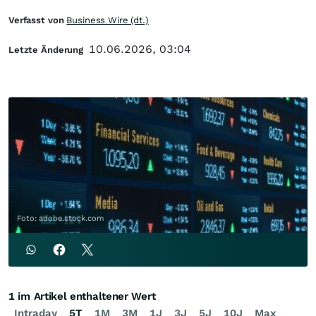
Verfasst von
Business Wire (dt.)
10.06.2026, 03:04
Letzte Änderung
Foto: adobe.stock.com
1 im Artikel enthaltener Wert
Intraday
5T
1M
3M
1J
3J
5J
10J
Max