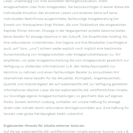
Leser, unabhängig von ihrer konkreten Vermögenssituation, ihrem
Anlageverhalten oder ihren Anlagezielen. Sie berücksichtigen in keiner Weise die
individuelle Situation des einzelnen Lesers und ersetzen keine auf seine
individuellen Bedürfnisse ausgerichtete, fachkundige Anlageberatung.Der
Erwerb von Wertpapieren birgt Risiken, die zum Totalverlust des eingesetzten
Kapitals führen können. Etwaige in der Vergangenheit erzielte Gewinne bieten
keine Gewähr für etwaige Gewinne in der Zukunft. Die Smartbroker Holding AG,
ihre verbundenen Unternehmen, ihre Organe und ihre Mitarbeiter (nachfolgend
auch „wir“ bzw. „uns“) sichern weder explizit noch implizit eine bestimmte
Kursentwicklung von Anlageprodukten oder Anlageproduktklassen zu. Wir
empfehlen, vor jeder Anlageentscheidung die zum Anlageprodukt gesetzlich zur
Verfügung zu stellenden Informationen (z.B. den Verkaufsprospekt) zur
Kenntnis zu nehmen und einen fachkundigen Berater zu konsultieren.Wir
übernehmen keine Gewähr für die Aktualität, Richtigkeit, Angemessenheit,
Qualität und Vollständigkeit der auf wallstreetONLINE zur Verfügung gestellten
Informationen.Machen Leser die bei wallstreetONLINE veröffentlichten Inhalte
zur Grundlage eigener Anlageentscheidungen, so geschieht dies auf eigenes
Risiko. Soweit rechtlich zulässig, schließen wir unsere Haftung für etwaige
direkt oder indirekt damit verbundene Vermögensschäden aus. Eine Haftung für
Vorsatz oder grobe Fahrlässigkeit bleibt unberührt.
Ergänzender Hinweis für Inhalte externer Autoren:
Auf die bei wallstreetONLINE veröffentlichten Inhalte externer Autoren (wie z.B.