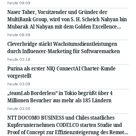
heute 09:09
Naser Taher, Vorsitzender und Gründer der
MultiBank Group, wird von S. H. Scheich Nahyan bin
Mubarak Al Nahyan mit dem Golden Excellence
Award für herausragende Leistungen in den
heute 08:58
Bereichen FinTech, digitale Vermögenswerte und
Cleverbridge stärkt Wachstumsdienstleistungen
Blockchain ausgezeichnet
durch Influencer-Marketing für Softwaremarken
heute 03:18
Purina als erster NIQ ConnectAI Charter-Kunde
vorgestellt
heute 03:09
„teamLab Borderless“ in Tokio begrüßt über 4
Millionen Besucher aus mehr als 185 Ländern
heute 03:05
NTT DOCOMO BUSINESS und Chiles staatliches
Kupferunternehmen CODELCO starten Studie und
Proof of Concept zur Effizienzsteigerung des Remote-