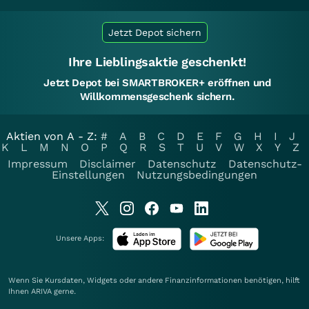
Jetzt Depot sichern
Ihre Lieblingsaktie geschenkt!
Jetzt Depot bei SMARTBROKER+ eröffnen und
Willkommensgeschenk sichern.
Aktien von A - Z:
#
A
B
C
D
E
F
G
H
I
J
K
L
M
N
O
P
Q
R
S
T
U
V
W
X
Y
Z
Impressum
Disclaimer
Datenschutz
Datenschutz-
Einstellungen
Nutzungsbedingungen
Unsere Apps:
Wenn Sie Kursdaten, Widgets oder andere Finanzinformationen benötigen, hilft
Ihnen
ARIVA
gerne.