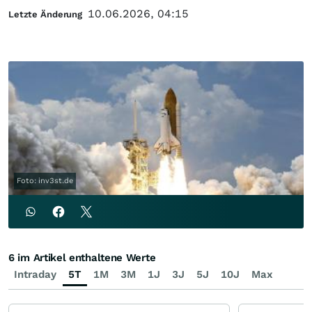
10.06.2026, 04:15
Letzte Änderung
Foto: inv3st.de
6 im Artikel enthaltene Werte
Intraday
5T
1M
3M
1J
3J
5J
10J
Max