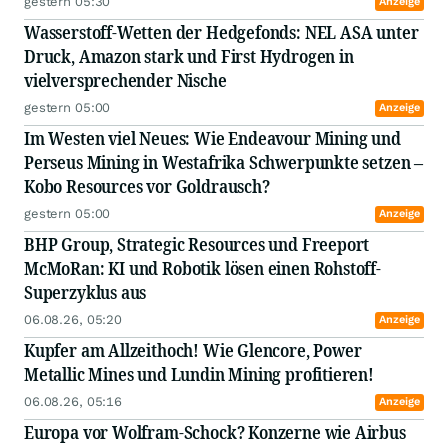
gestern 05:30
II. mindestens 3 Themen oder Trends werden
Anzeige
erwähnt,
Wasserstoff-Wetten der Hedgefonds: NEL ASA unter
III. die Kommentare umfassen jeweils eine
Druck, Amazon stark und First Hydrogen in
Lesedauer von weniger als 3 Minuten.
vielversprechender Nische
Wir wünschen gute Unterhaltung und viel Erfolg
gestern 05:00
Anzeige
an der Börse!
Im Westen viel Neues: Wie Endeavour Mining und
Perseus Mining in Westafrika Schwerpunkte setzen –
Kobo Resources vor Goldrausch?
gestern 05:00
Anzeige
BHP Group, Strategic Resources und Freeport
McMoRan: KI und Robotik lösen einen Rohstoff-
Superzyklus aus
06.08.26, 05:20
Anzeige
Kupfer am Allzeithoch! Wie Glencore, Power
Metallic Mines und Lundin Mining profitieren!
06.08.26, 05:16
Anzeige
Europa vor Wolfram-Schock? Konzerne wie Airbus