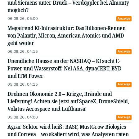
und Siemens unter Druck – Verdoppler bei Almonty
möglich?
06.08.26, 05:00
Anzeige
Megatrend KI-Infrastruktur: Das Billionen-Rennen
von Palantir, Micron, American Atomics und AMD
geht weiter
06.08.26, 04:15
Anzeige
Unendliche Hausse an der NASDAQ – KI sucht E-
Power und Wasserstoff: Nel ASA, dynaCERT, BYD
und ITM Power
05.08.26, 04:15
Anzeige
Drohnen Ökonomie 2.0 – Kriege, Brände und
Lieferung! Achten sie jetzt auf SpaceX, DroneShield,
Volatus Aerospace und Lufthansa!
05.08.26, 04:00
Anzeige
Agrar-Sektor wird heiß: BASF, MustGrow Biologics
und Corteva – wo skaliert wird, was Analysten raten