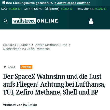
🎁 Ihre Lieblingsaktie geschenkt.
→ Jetzt Depot eröffnen
DAX
+0,69
%
Gold
0,00
%
Öl (Brent)
+0,02
%
Dow Jones
+0,25
%
Aktien
Zefiro Methane Aktie
Startseite
Nachrichten zu Zefiro Methane
Anzeige
4541
Der SpaceX Wahnsinn und die Lust
aufs Fliegen! Achtung bei Lufthansa,
TUI, Zefiro Methane, Shell und BP
Verfasst von
inv3st.de