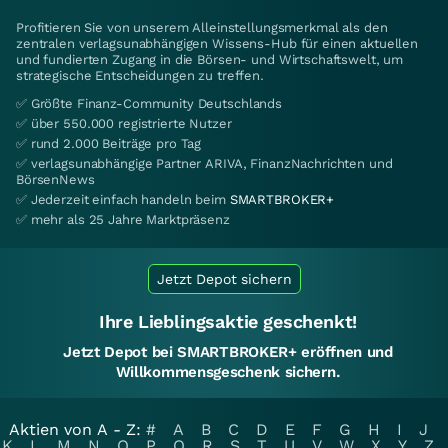
Profitieren Sie von unserem Alleinstellungsmerkmal als den
zentralen verlagsunabhängigen Wissens-Hub für einen aktuellen
und fundierten Zugang in die Börsen- und Wirtschaftswelt, um
strategische Entscheidungen zu treffen.
✅ Größte Finanz-Community Deutschlands
✅ über 550.000 registrierte Nutzer
✅ rund 2.000 Beiträge pro Tag
✅ verlagsunabhängige Partner ARIVA, FinanzNachrichten und
BörsenNews
✅ Jederzeit einfach handeln beim
SMARTBROKER+
✅ mehr als 25 Jahre Marktpräsenz
Jetzt Depot sichern
Ihre Lieblingsaktie geschenkt!
Jetzt Depot bei SMARTBROKER+ eröffnen und
Willkommensgeschenk sichern.
Aktien von A - Z:
#
A
B
C
D
E
F
G
H
I
J
K
L
M
N
O
P
Q
R
S
T
U
V
W
X
Y
Z