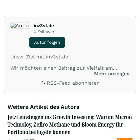
inv3st.de
0
Follower
Autor folgen
Unser Ziel mit inv3st.de
Wir möchten einen Beitrag zur Vielfalt am
Kapitalmarkt leisten und spannende
Mehr anzeigen
Informationen sowie Zusammenhänge von
RSS-Feed abonnieren
börsennotierten Unternehmen aus allen Teilen
der Welt veröffentlichen.
Wir suchen nach Informationen und
kommentieren aktuelle sowie zukünftige
Weitere Artikel des Autors
Themen und Trends, die Börsianer interessieren.
Jetzt einsteigen ins Growth Investing: Warum Micron
Die Zahl 3 spielt dabei eine konzeptionelle Rolle:
Technoloy, Zefiro Methane und Bloom Energy Ihr
I. je Kommentar werden 3 Unternehmen
Portfolio beflügeln können
genannt,