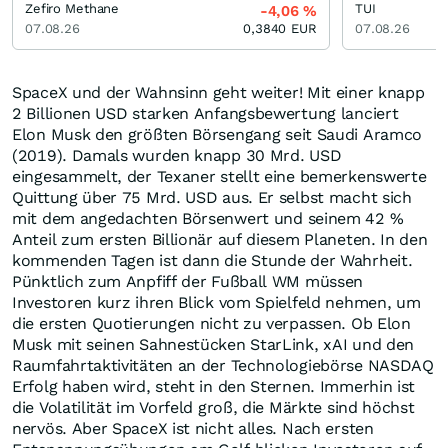
Zefiro Methane
TUI
-4,06
%
07.08.26
0,3840
EUR
07.08.26
SpaceX und der Wahnsinn geht weiter! Mit einer knapp
2 Billionen USD starken Anfangsbewertung lanciert
Elon Musk den größten Börsengang seit Saudi Aramco
(2019). Damals wurden knapp 30 Mrd. USD
eingesammelt, der Texaner stellt eine bemerkenswerte
Quittung über 75 Mrd. USD aus. Er selbst macht sich
mit dem angedachten Börsenwert und seinem 42 %
Anteil zum ersten Billionär auf diesem Planeten. In den
kommenden Tagen ist dann die Stunde der Wahrheit.
Pünktlich zum Anpfiff der Fußball WM müssen
Investoren kurz ihren Blick vom Spielfeld nehmen, um
die ersten Quotierungen nicht zu verpassen. Ob Elon
Musk mit seinen Sahnestücken StarLink, xAI und den
Raumfahrtaktivitäten an der Technologiebörse NASDAQ
Erfolg haben wird, steht in den Sternen. Immerhin ist
die Volatilität im Vorfeld groß, die Märkte sind höchst
nervös. Aber SpaceX ist nicht alles. Nach ersten