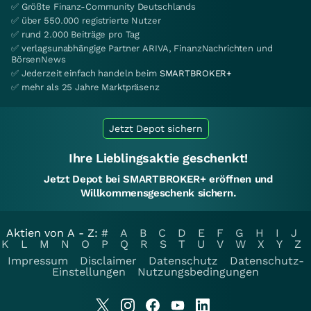
✅ Größte Finanz-Community Deutschlands
✅ über 550.000 registrierte Nutzer
✅ rund 2.000 Beiträge pro Tag
✅ verlagsunabhängige Partner ARIVA, FinanzNachrichten und
BörsenNews
✅ Jederzeit einfach handeln beim
SMARTBROKER+
✅ mehr als 25 Jahre Marktpräsenz
Jetzt Depot sichern
Ihre Lieblingsaktie geschenkt!
Jetzt Depot bei SMARTBROKER+ eröffnen und
Willkommensgeschenk sichern.
Aktien von A - Z:
#
A
B
C
D
E
F
G
H
I
J
K
L
M
N
O
P
Q
R
S
T
U
V
W
X
Y
Z
Impressum
Disclaimer
Datenschutz
Datenschutz-
Einstellungen
Nutzungsbedingungen