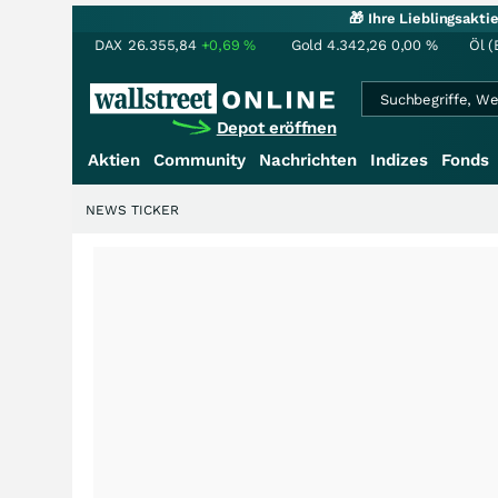
🎁 Ihre Lieblingsakt
DAX
26.355,84
+0,69
%
Gold
4.342,26
0,00
%
Öl (
Depot eröffnen
Aktien
Community
Nachrichten
Indizes
Fonds
NEWS TICKER