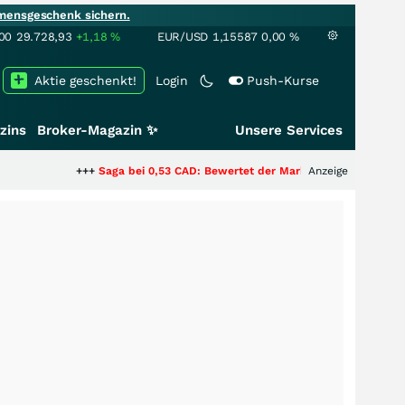
mensgeschenk sichern.
00
29.728,93
+1,18
%
EUR/USD
1,15587
0,00
%
Aktie geschenkt!
Login
Push-Kurse
zins
Broker-Magazin ✨
Unsere Services
+++
Saga bei 0,53 CAD: Bewertet der Markt noch immer nur die Hälfte de
Anzeige