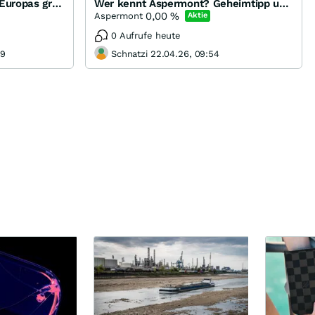
Glencore International AG Europas größter Börsengang
Wer kennt Aspermont? Geheimtipp unter den Pennystocks
0,00
%
Aspermont
Aktie
0 Aufrufe heute
49
Schnatzi 22.04.26, 09:54