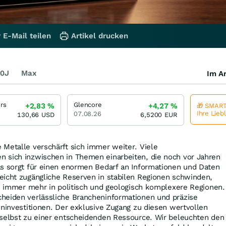
 E-Mail teilen
Artikel drucken
0J
Max
Im Ar
rs
Glencore
+2,83
%
+4,27
%
🎁 SMART
Ihre Lieb
07.08.26
130,66
USD
6,5200
EUR
Metalle verschärft sich immer weiter. Viele
 sich inzwischen in Themen einarbeiten, die noch vor Jahren
as sorgt für einen enormen Bedarf an Informationen und Daten
eicht zugängliche Reserven in stabilen Regionen schwinden,
on immer mehr in politisch und geologisch komplexere Regionen.
heiden verlässliche Brancheninformationen und präzise
eninvestitionen. Der exklusive Zugang zu diesen wertvollen
 selbst zu einer entscheidenden Ressource. Wir beleuchten den