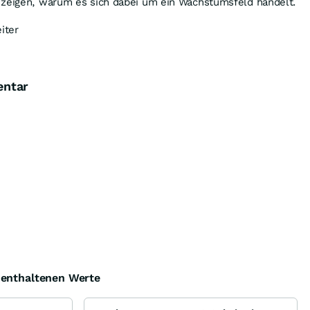
 zeigen, warum es sich dabei um ein Wachstumsfeld handelt.
iter
entar
e enthaltenen Werte