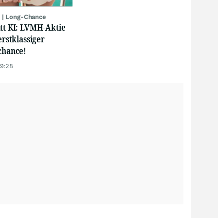
 | Long-Chance
att KI: LVMH-Aktie
erstklassiger
chance!
19:28