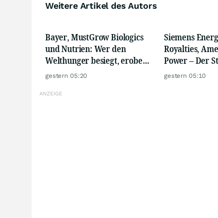
Weitere Artikel des Autors
Bayer, MustGrow Biologics
Siemens Energ
und Nutrien: Wer den
Royalties, Ame
Welthunger besiegt, erobert
Power – Der 
den Agrarmarkt
gerade erst b
gestern 05:20
gestern 05:10