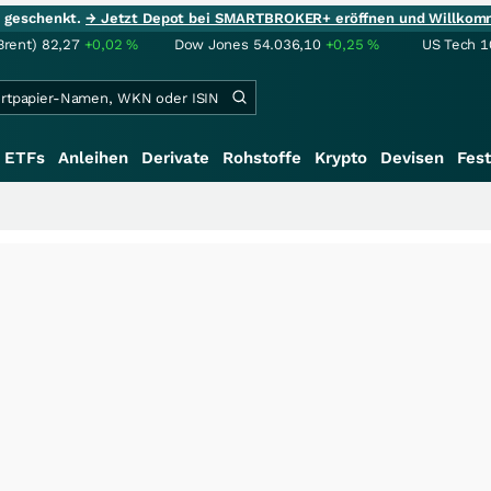
ie geschenkt.
→ Jetzt Depot bei SMARTBROKER+ eröffnen und Willkom
Brent)
82,27
+0,02
%
Dow Jones
54.036,10
+0,25
%
US Tech 1
ETFs
Anleihen
Derivate
Rohstoffe
Krypto
Devisen
Fest