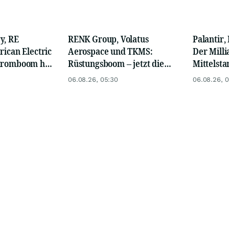
y, RE
RENK Group, Volatus
Palantir,
rican Electric
Aerospace und TKMS:
Der Mill
Stromboom hat
Rüstungsboom – jetzt die
Mittelsta
egonnen
drei Hebel Land, Luft und
ungenutzt
06.08.26, 05:30
06.08.26, 
Wasser nutzen
jetzt für