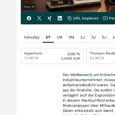
Foto: KI
URL kopieren
Per
Intraday
5T
1M
3M
1J
3J
5J
1
Aspermont
Thomson Reute
0,00
%
12:58:26
23.06.23
1,0000
EUR
Der Wettbewerb um kritische 
Industrieunternehmen müssen
selbstverständlich waren. D
aus der Branche. Da zudem l
verlagert sich die Explorati
In diesem Marktumfeld entsc
Risikoanalysen über Milliard
Daten entwickelt sich damit