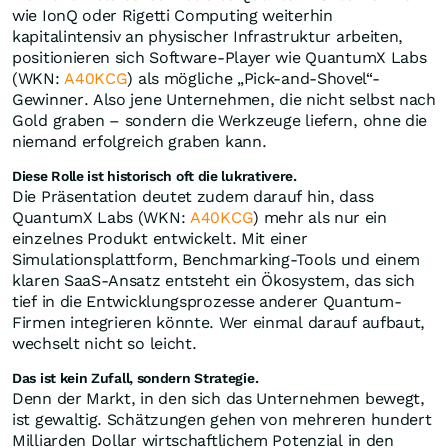
wie IonQ oder Rigetti Computing weiterhin
kapitalintensiv an physischer Infrastruktur arbeiten,
positionieren sich Software-Player wie QuantumX Labs
(WKN:
A40KCG
) als mögliche „Pick-and-Shovel“-
Gewinner. Also jene Unternehmen, die nicht selbst nach
Gold graben – sondern die Werkzeuge liefern, ohne die
niemand erfolgreich graben kann.
Diese Rolle ist historisch oft die lukrativere.
Die Präsentation deutet zudem darauf hin, dass
QuantumX Labs (WKN:
A40KCG
) mehr als nur ein
einzelnes Produkt entwickelt. Mit einer
Simulationsplattform, Benchmarking-Tools und einem
klaren SaaS-Ansatz entsteht ein Ökosystem, das sich
tief in die Entwicklungsprozesse anderer Quantum-
Firmen integrieren könnte. Wer einmal darauf aufbaut,
wechselt nicht so leicht.
Das ist kein Zufall, sondern Strategie.
Denn der Markt, in den sich das Unternehmen bewegt,
ist gewaltig. Schätzungen gehen von mehreren hundert
Milliarden Dollar wirtschaftlichem Potenzial in den