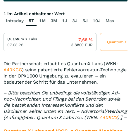
1 im Artikel enthaltener Wert
Intraday
5T
1M
3M
1J
3J
5J
10J
Max
Quantum X Labs
-7,68
%
Quantum X La
07.08.26
3,8800
EUR
Die Partnerschaft erlaubt es QuantumX Labs (WKN:
A40KCG
) seine patentierte Fehlerkorrektur-Technologie
in der OPX1000 Umgebung zu evaluieren – ein
bedeutender Schritt für das Unternehmen.
– Bitte beachten Sie unbedingt die vollständigen Ad-
hoc-Nachrichten und Filings bei den Behörden sowie
die bestehenden Interessenkonflikte und den
Disclaimer weiter unten im Text. – Advertorial/Werbung
(Auftraggeber: Quantum X Labs Inc. (WKN:
A40KCG
) ] –