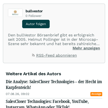
bullvestor
0
Follower
Autor folgen
Den bullVestor Börsenbrief gibt es erfolgreich
seit 2005. Helmut Pollinger ist in der Microcap-
Szene sehr bekannt und hat bereits zahlreiche
Erfolgsunternehmen identifiziert. Sein
Mehr anzeigen
Börsenbrief zeichnet sich insbesondere durch
RSS-Feed abonnieren
Helmuts Expertise im Rohstoff- und
Technologiesektor aus. So entdeckte er als einer
der ersten Erfolgsstories wie Moto Goldmines
(Übernahme durch einen Major um rund 500
Weitere Artikel des Autors
Mio. kanadische Dollar) oder Exeter Resource
(Spin-Out Übernahme um 414 Mio. kanadische
Die Analyse: SalesCloser Technologies – der Hecht im
Dollar).
Karpfenteich!
07.08.26, 09:02
Anzeige
SalesCloser Technologies: Facebook, YouTube,
Instagram, WhatsApp oder TikTok!