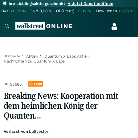
🎁 Ihre Lieblingsaktie geschenkt.
→ Jetzt Depot eröffnen
DAX
+0,69
%
Gold
0,00
%
Öl (Brent)
+0,02
%
Dow Jones
+0,25
%
Aktien
Quantum X Labs Aktie
Startseite
Nachrichten zu Quantum X Labs
Anzeige
58585
Breaking News: Kooperation mit
dem heimlichen König der
Quanten…
Verfasst von
bullvestor