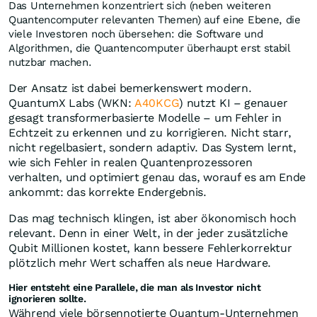
Das Unternehmen konzentriert sich (neben weiteren
Quantencomputer relevanten Themen) auf eine Ebene, die
viele Investoren noch übersehen: die Software und
Algorithmen, die Quantencomputer überhaupt erst stabil
nutzbar machen.
Der Ansatz ist dabei bemerkenswert modern.
QuantumX Labs (WKN:
A40KCG
) nutzt KI – genauer
gesagt transformerbasierte Modelle – um Fehler in
Echtzeit zu erkennen und zu korrigieren. Nicht starr,
nicht regelbasiert, sondern adaptiv. Das System lernt,
wie sich Fehler in realen Quantenprozessoren
verhalten, und optimiert genau das, worauf es am Ende
ankommt: das korrekte Endergebnis.
Das mag technisch klingen, ist aber ökonomisch hoch
relevant. Denn in einer Welt, in der jeder zusätzliche
Qubit Millionen kostet, kann bessere Fehlerkorrektur
plötzlich mehr Wert schaffen als neue Hardware.
Hier entsteht eine Parallele, die man als Investor nicht
ignorieren sollte.
Während viele börsennotierte Quantum-Unternehmen