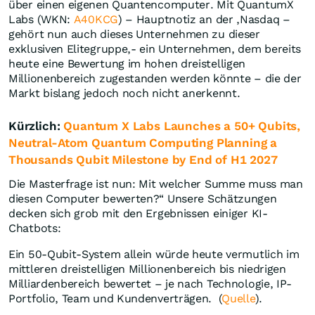
über einen eigenen Quantencomputer. Mit QuantumX
Labs (WKN:
A40KCG
) – Hauptnotiz an der ,Nasdaq –
gehört nun auch dieses Unternehmen zu dieser
exklusiven Elitegruppe,- ein Unternehmen, dem bereits
heute eine Bewertung im hohen dreistelligen
Millionenbereich zugestanden werden könnte – die der
Markt bislang jedoch noch nicht anerkennt.
Kürzlich:
Quantum X Labs Launches a 50+ Qubits,
Neutral-Atom Quantum Computing Planning a
Thousands Qubit Milestone by End of H1 2027
Die Masterfrage ist nun: Mit welcher Summe muss man
diesen Computer bewerten?“ Unsere Schätzungen
decken sich grob mit den Ergebnissen einiger KI-
Chatbots:
Ein 50-Qubit-System allein würde heute vermutlich im
mittleren dreistelligen Millionenbereich bis niedrigen
Milliardenbereich bewertet – je nach Technologie, IP-
Portfolio, Team und Kundenverträgen. (
Quelle
).