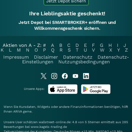
Jetzt Depot sichern
Ihre Lieblingsaktie geschenkt!
Jetzt Depot bei SMARTBROKER+ eröffnen und
Willkommensgeschenk sichern.
Aktien von A - Z:
#
A
B
C
D
E
F
G
H
I
J
K
L
M
N
O
P
Q
R
S
T
U
V
W
X
Y
Z
Impressum
Disclaimer
Datenschutz
Datenschutz-
Einstellungen
Nutzungsbedingungen
Unsere Apps:
Wenn Sie Kursdaten, Widgets oder andere Finanzinformationen benötigen, hilft
Ihnen
ARIVA
gerne.
Unsere User schätzen wallstreet-online.de: 4.8 von 5 Sternen ermittelt aus 285
Bewertungen bei www.kagels-trading.de
Zeitverzögerung der Kursdaten: Deutsche Börsen +15 Min. NASDAQ +15 Min.