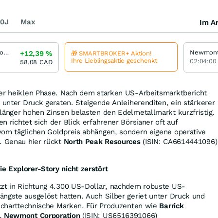
0J
Max
Im Ar
Barrick Mining Corporation
+12,39
%
🎁 SMARTBROKER+ Aktion!
Ihre Lieblingsaktie geschenkt
02:04:00
58,08
CAD
ner heiklen Phase. Nach dem starken US-Arbeitsmarktbericht
h unter Druck geraten. Steigende Anleiherenditen, ein stärkerer
länger hohen Zinsen belasten den Edelmetallmarkt kurzfristig.
 richtet sich der Blick erfahrener Börsianer oft auf
vom täglichen Goldpreis abhängen, sondern eigene operative
. Genau hier rückt
North Peak Resources
(ISIN: CA6614441096)
e Explorer-Story nicht zerstört
tzt in Richtung 4.300 US-Dollar, nachdem robuste US-
ngste ausgelöst hatten. Auch Silber geriet unter Druck und
e charttechnische Marken. Für Produzenten wie
Barrick
),
Newmont Corporation
(ISIN: US6516391066)