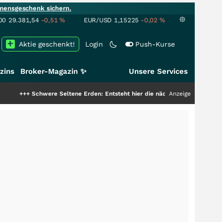
mensgeschenk sichern.
00
29.381,54
-0,51
%
EUR/USD
1,15225
-0,02
%
Aktie geschenkt!
Login
Push-Kurse
zins
Broker-Magazin ✨
Unsere Services
chwere Seltene Erden: Entsteht hier die nächste Milliardenstory?
Anzeige
+++