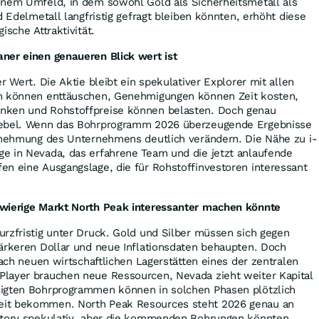
inem Umfeld, in dem sowohl Gold als Sicherheitsmetall als
d Edelmetall langfristig gefragt bleiben könnten, erhöht diese
ische Attraktivität.
ner einen genaueren Blick wert ist
r Wert. Die Aktie bleibt ein spekulativer Explorer mit allen
en können enttäuschen, Genehmigungen können Zeit kosten,
nken und Rohstoffpreise können belasten. Doch genau
Hebel. Wenn das Bohrprogramm 2026 überzeugende Ergebnisse
hrnehmung des Unternehmens deutlich verändern. Die Nähe zu i-
e in Nevada, das erfahrene Team und die jetzt anlaufende
en eine Ausgangslage, die für Rohstoffinvestoren interessant
hwierige Markt North Peak interessanter machen könnte
rzfristig unter Druck. Gold und Silber müssen sich gegen
tärkeren Dollar und neue Inflationsdaten behaupten. Doch
nach neuen wirtschaftlichen Lagerstätten eines der zentralen
layer brauchen neue Ressourcen, Nevada zieht weiter Kapital
igten Bohrprogrammen können in solchen Phasen plötzlich
it bekommen. North Peak Resources steht 2026 genau an
Story spekulativ, aber die kommenden Bohrungen könnten