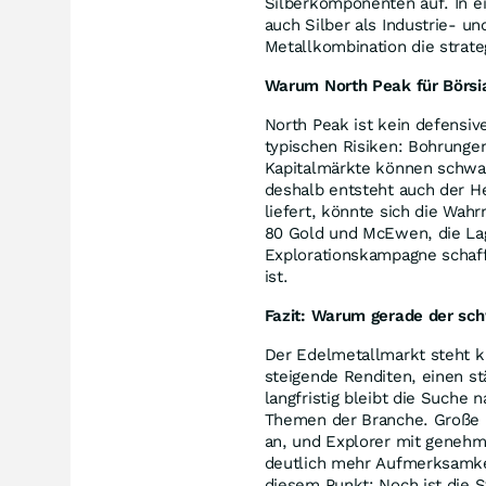
Silberkomponenten auf. In e
auch Silber als Industrie- un
Metallkombination die strateg
Warum North Peak für Börsia
North Peak ist kein defensive
typischen Risiken: Bohrung
Kapitalmärkte können schwa
deshalb entsteht auch der 
liefert, könnte sich die Wa
80 Gold und McEwen, die Lag
Explorationskampagne schaff
ist.
Fazit: Warum gerade der sc
Der Edelmetallmarkt steht ku
steigende Renditen, einen s
langfristig bleibt die Suche 
Themen der Branche. Große P
an, und Explorer mit genehm
deutlich mehr Aufmerksamke
diesem Punkt: Noch ist die 