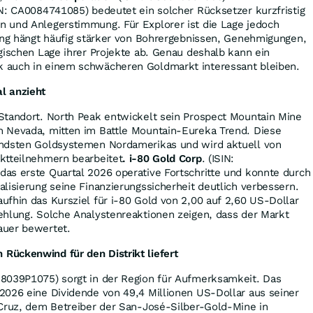
N: CA0084741085) bedeutet ein solcher Rücksetzer kurzfristig
 und Anlegerstimmung. Für Explorer ist die Lage jedoch
tung hängt häufig stärker von Bohrergebnissen, Genehmigungen,
gischen Lage ihrer Projekte ab. Genau deshalb kann ein
 auch in einem schwächeren Goldmarkt interessant bleiben.
l anzieht
Standort. North Peak entwickelt sein Prospect Mountain Mine
 Nevada, mitten im Battle Mountain-Eureka Trend. Diese
endsten Goldsystemen Nordamerikas und wird aktuell von
ktteilnehmern bearbeitet
. i-80 Gold Corp
. (ISIN:
as erste Quartal 2026 operative Fortschritte und konnte durch
lisierung seine Finanzierungssicherheit deutlich verbessern.
fhin das Kursziel für i-80 Gold von 2,00 auf 2,60 US-Dollar
ehlung. Solche Analystenreaktionen zeigen, dass der Markt
auer bewertet.
ückenwind für den Distrikt liefert
8039P1075) sorgt in der Region für Aufmerksamkeit. Das
2026 eine Dividende von 49,4 Millionen US-Dollar aus seiner
 Cruz, dem Betreiber der San-José-Silber-Gold-Mine in