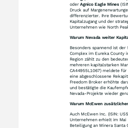
oder
Agnico Eagle Mines
(ISI
Druck auf Margenerwartungen
differenzierter. Ihre Bewer
Kapitalzugang und der strate
Unternehmen wie North Peak
Warum Nevada weiter Kapita
Besonders spannend ist der 
Complex im Eureka County in
Region zählt zu den bedeut
mehreren kapitalstarken Mar
CA44955L1067) meldete für d
eine abgeschlossene Rekapita
Freedom Broker erhöhte darau
und bestätigte die Kaufempf
Nevada-Projekte wieder gen
Warum McEwen zusätzlichen R
Auch McEwen Inc. (ISIN: US5
Unternehmen erhielt im Mai 
Beteiligung an Minera Santa