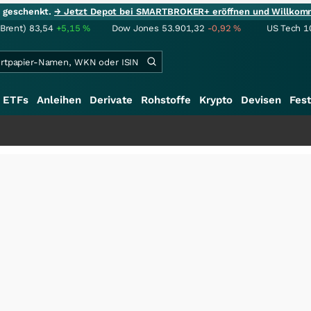
ie geschenkt.
→ Jetzt Depot bei SMARTBROKER+ eröffnen und Willkom
(Brent)
83,54
+5,15
%
Dow Jones
53.901,32
-0,92
%
US Tech 1
ETFs
Anleihen
Derivate
Rohstoffe
Krypto
Devisen
Fest
+++
S