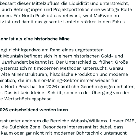
ssert dieser Mittelzufluss die Liquidität und unterstreicht,
auch Beteiligungen und Projektportfolios eine wichtige Rolle
önnen. Für North Peak ist das relevant, weil McEwen im
tiv ist und damit das gesamte Umfeld stärker in den Fokus
r ist als eine historische Mine
liegt nicht irgendwo am Rand eines ungetesteten
t Mountain befindet sich in einem historischen Gold- und
 Jahrhundert bekannt ist. Der Unterschied zu früher: Große
e systematisch mit modernen Methoden untersucht. Genau
. Alte Minenstrukturen, historische Produktion und moderne
ination, die im Junior-Mining-Sektor immer wieder für
. North Peak hat für 2026 sämtliche Genehmigungen erhalten,
n. Das ist kein kleiner Schritt, sondern der Übergang von der
iche Wertschöpfungsphase.
026 entscheidend werden kann
sst unter anderem die Bereiche Wabash/Williams, Lower PME,
 die Sulphide Zone. Besonders interessant ist dabei, dass
g kaum oder gar nicht mit moderner Bohrtechnik untersucht