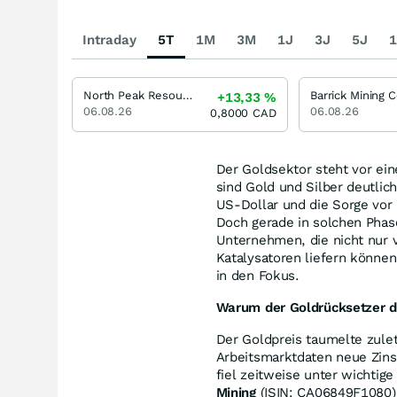
Intraday
5T
1M
3M
1J
3J
5J
1
North Peak Resources
+13,33
%
06.08.26
06.08.26
0,8000
CAD
Der Goldsektor steht vor ei
sind Gold und Silber deutlic
US-Dollar und die Sorge vor 
Doch gerade in solchen Phasen
Unternehmen, die nicht nur 
Katalysatoren liefern können
in den Fokus.
Warum der Goldrücksetzer di
Der Goldpreis taumelte zule
Arbeitsmarktdaten neue Zinsä
fiel zeitweise unter wichtig
Mining
(ISIN: CA06849F1080