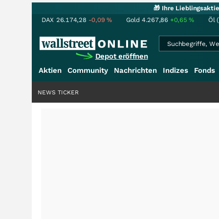
🎁 Ihre Lieblingsakt
DAX
26.174,28
-0,09
%
Gold
4.267,86
+0,65
%
Öl 
Depot eröffnen
Aktien
Community
Nachrichten
Indizes
Fonds
NEWS TICKER