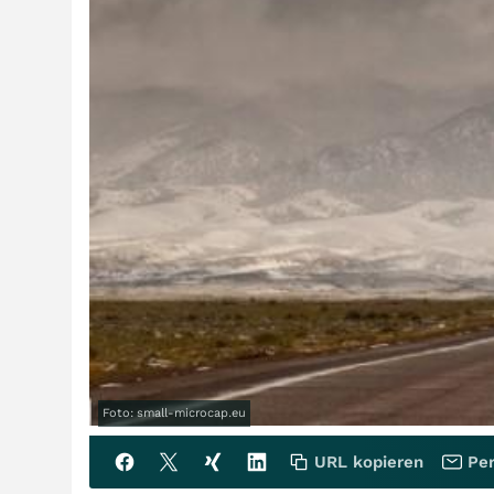
Foto: small-microcap.eu
URL kopieren
Per