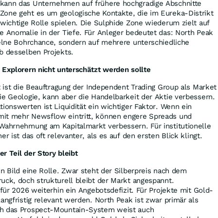
kann das Unternehmen auf frühere hochgradige Abschnitte
Zone geht es um geologische Kontakte, die im Eureka-Distrikt
 wichtige Rolle spielen. Die Sulphide Zone wiederum zielt auf
e Anomalie in der Tiefe. Für Anleger bedeutet das: North Peak
zelne Bohrchance, sondern auf mehrere unterschiedliche
lb desselben Projekts.
 Explorern nicht unterschätzt werden sollte
tt ist die Beauftragung der Independent Trading Group als Market
ie Geologie, kann aber die Handelbarkeit der Aktie verbessern.
ionswerten ist Liquidität ein wichtiger Faktor. Wenn ein
mit mehr Newsflow eintritt, können engere Spreads und
 Wahrnehmung am Kapitalmarkt verbessern. Für institutionelle
er ist das oft relevanter, als es auf den ersten Blick klingt.
r Teil der Story bleibt
en Bild eine Rolle. Zwar steht der Silberpreis nach dem
uck, doch strukturell bleibt der Markt angespannt.
 für 2026 weiterhin ein Angebotsdefizit. Für Projekte mit Gold-
angfristig relevant werden. North Peak ist zwar primär als
ch das Prospect-Mountain-System weist auch