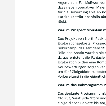
Argentinien. Für McEwen verbe
dass neben operativen Minen 
für die Bewertung spielen k
Eureka-Distrikt ebenfalls ak
rückt.
Warum Prospect Mountain meh
Das Projekt von North Peak 
Explorationsgebiets. Prospec
Silbercamp, das seit dem 19.
Teile des Areals wurden ni
daraus entsteht die Fantasie
Exploration bilden eine Komb
Neubewertungen sorgen kann
um fünf Zielgebiete zu teste
Vorbereitung in die eigentl
Warum das Bohrprogramm 2
Das geplante Programm umfa
Old Put, West Side Story und
einige dieser Gebiete bislan