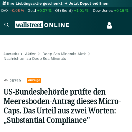
🎁 Ihre Lieblingsaktie geschenkt.
→ Jetzt Depot eröffnen
DAX
-0,08
%
Gold
+0,37
%
Öl (Brent)
+1,01
%
Dow Jones
+0,15
%
Aktien
Deep Sea Minerals Aktie
Startseite
Nachrichten zu Deep Sea Minerals
Anzeige
25749
US-Bundesbehörde prüfte den
Meeresboden-Antrag dieses Micro-
Caps. Das Urteil aus zwei Worten:
„Substantial Compliance"