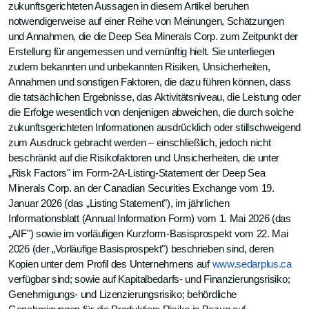
zukunftsgerichteten Aussagen in diesem Artikel beruhen
notwendigerweise auf einer Reihe von Meinungen, Schätzungen
und Annahmen, die die Deep Sea Minerals Corp. zum Zeitpunkt der
Erstellung für angemessen und vernünftig hielt. Sie unterliegen
zudem bekannten und unbekannten Risiken, Unsicherheiten,
Annahmen und sonstigen Faktoren, die dazu führen können, dass
die tatsächlichen Ergebnisse, das Aktivitätsniveau, die Leistung oder
die Erfolge wesentlich von denjenigen abweichen, die durch solche
zukunftsgerichteten Informationen ausdrücklich oder stillschweigend
zum Ausdruck gebracht werden – einschließlich, jedoch nicht
beschränkt auf die Risikofaktoren und Unsicherheiten, die unter
„Risk Factors" im Form-2A-Listing-Statement der Deep Sea
Minerals Corp. an der Canadian Securities Exchange vom 19.
Januar 2026 (das „Listing Statement"), im jährlichen
Informationsblatt (Annual Information Form) vom 1. Mai 2026 (das
„AIF") sowie im vorläufigen Kurzform-Basisprospekt vom 22. Mai
2026 (der „Vorläufige Basisprospekt") beschrieben sind, deren
Kopien unter dem Profil des Unternehmens auf
www.sedarplus.ca
verfügbar sind; sowie auf Kapitalbedarfs- und Finanzierungsrisiko;
Genehmigungs- und Lizenzierungsrisiko; behördliche