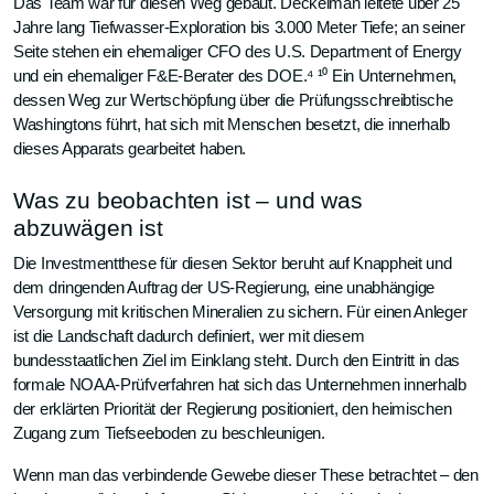
Das Team war für diesen Weg gebaut. Deckelman leitete über 25
Jahre lang Tiefwasser-Exploration bis 3.000 Meter Tiefe; an seiner
Seite stehen ein ehemaliger CFO des U.S. Department of Energy
und ein ehemaliger F&E-Berater des DOE.⁴ ¹⁰ Ein Unternehmen,
dessen Weg zur Wertschöpfung über die Prüfungsschreibtische
Washingtons führt, hat sich mit Menschen besetzt, die innerhalb
dieses Apparats gearbeitet haben.
Was zu beobachten ist – und was
abzuwägen ist
Die Investmentthese für diesen Sektor beruht auf Knappheit und
dem dringenden Auftrag der US-Regierung, eine unabhängige
Versorgung mit kritischen Mineralien zu sichern. Für einen Anleger
ist die Landschaft dadurch definiert, wer mit diesem
bundesstaatlichen Ziel im Einklang steht. Durch den Eintritt in das
formale NOAA-Prüfverfahren hat sich das Unternehmen innerhalb
der erklärten Priorität der Regierung positioniert, den heimischen
Zugang zum Tiefseeboden zu beschleunigen.
Wenn man das verbindende Gewebe dieser These betrachtet – den