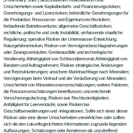
„Preliminary Shelf") beschriebenen Risikofaktoren und
Unsicherheiten sowie Kapitalbedarfs- und Finanzierungsrisiken;
Genehmigungs- und Lizenzrisiken; behördliche Genehmigungen für
die Produktion; Ressourcen- und Eigentumsrechtsrisiken;
fortlaufende Betriebsverluste; allgemeine Geschäftsrisiken;
rechtliche, politische und zivile Instabilität; umfassende staatliche
Regulierung; operative Risiken der Unterwasser-Entwicklung;
Naturgefahrenrisiken; Risiken von Vermögensbeschlagnahmungen
oder Zwangsverkäufen; Geräteausfälle und technologische
Veralterung; Abhängigkeit von Schlüsselpersonal; Abhängigkeit von
Beratern und Auftragnehmern; Risiken strategischer Änderungen
und Restrukturierungen; unsichere Marktnachfrage nach Mineralien;
Verzögerungen beim Verkauf und der Veräußerung von Mineralien;
Unsicherheit von Mineralressourcenschätzungen; weitere Faktoren,
die Ressourcenschätzungen beeinflussen; unzureichende
Versicherungsdeckung; Risiken aus Rechtsstreitigkeiten;
Anfälligkeit für Leerverkäufe; sowie Risiken bei
Geschäftserweiterungen und -integrationen. Sollte sich eines dieser
Risiken oder eine dieser Unsicherheiten verwirklichen oder sollten
sich die den zukunftsgerichteten Informationen zugrunde liegenden
Auffassungen, Schätzungen oder Annahmen als unzutreffend