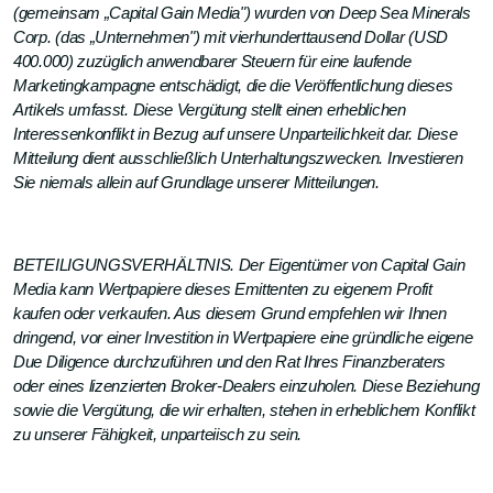
(gemeinsam „Capital Gain Media") wurden von Deep Sea Minerals
Corp. (das „Unternehmen") mit vierhunderttausend Dollar (USD
400.000) zuzüglich anwendbarer Steuern für eine laufende
Marketingkampagne entschädigt, die die Veröffentlichung dieses
Artikels umfasst. Diese Vergütung stellt einen erheblichen
Interessenkonflikt in Bezug auf unsere Unparteilichkeit dar. Diese
Mitteilung dient ausschließlich Unterhaltungszwecken. Investieren
Sie niemals allein auf Grundlage unserer Mitteilungen.
BETEILIGUNGSVERHÄLTNIS. Der Eigentümer von Capital Gain
Media kann Wertpapiere dieses Emittenten zu eigenem Profit
kaufen oder verkaufen. Aus diesem Grund empfehlen wir Ihnen
dringend, vor einer Investition in Wertpapiere eine gründliche eigene
Due Diligence durchzuführen und den Rat Ihres Finanzberaters
oder eines lizenzierten Broker-Dealers einzuholen. Diese Beziehung
sowie die Vergütung, die wir erhalten, stehen in erheblichem Konflikt
zu unserer Fähigkeit, unparteiisch zu sein.