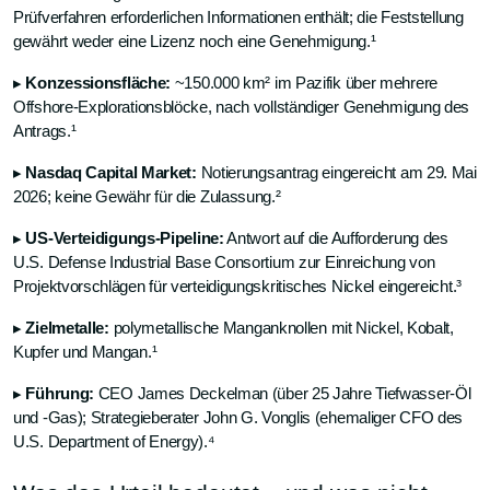
Prüfverfahren erforderlichen Informationen enthält; die Feststellung
gewährt weder eine Lizenz noch eine Genehmigung.¹
▸
Konzessionsfläche:
~150.000 km² im Pazifik über mehrere
Offshore-Explorationsblöcke, nach vollständiger Genehmigung des
Antrags.¹
▸
Nasdaq Capital Market:
Notierungsantrag eingereicht am 29. Mai
2026; keine Gewähr für die Zulassung.²
▸
US-Verteidigungs-Pipeline:
Antwort auf die Aufforderung des
U.S. Defense Industrial Base Consortium zur Einreichung von
Projektvorschlägen für verteidigungskritisches Nickel eingereicht.³
▸
Zielmetalle:
polymetallische Manganknollen mit Nickel, Kobalt,
Kupfer und Mangan.¹
▸
Führung:
CEO James Deckelman (über 25 Jahre Tiefwasser-Öl
und -Gas); Strategieberater John G. Vonglis (ehemaliger CFO des
U.S. Department of Energy).⁴