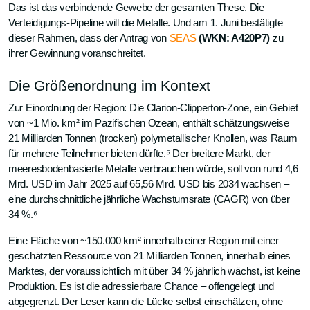
Das ist das verbindende Gewebe der gesamten These. Die
Verteidigungs-Pipeline will die Metalle. Und am 1. Juni bestätigte
dieser Rahmen, dass der Antrag von
SEAS
(WKN: A420P7)
zu
ihrer Gewinnung voranschreitet.
Die Größenordnung im Kontext
Zur Einordnung der Region: Die Clarion-Clipperton-Zone, ein Gebiet
von ~1 Mio. km² im Pazifischen Ozean, enthält schätzungsweise
21 Milliarden Tonnen (trocken) polymetallischer Knollen, was Raum
für mehrere Teilnehmer bieten dürfte.⁵ Der breitere Markt, der
meeresbodenbasierte Metalle verbrauchen würde, soll von rund 4,6
Mrd. USD im Jahr 2025 auf 65,56 Mrd. USD bis 2034 wachsen –
eine durchschnittliche jährliche Wachstumsrate (CAGR) von über
34 %.⁶
Eine Fläche von ~150.000 km² innerhalb einer Region mit einer
geschätzten Ressource von 21 Milliarden Tonnen, innerhalb eines
Marktes, der voraussichtlich mit über 34 % jährlich wächst, ist keine
Produktion. Es ist die adressierbare Chance – offengelegt und
abgegrenzt. Der Leser kann die Lücke selbst einschätzen, ohne