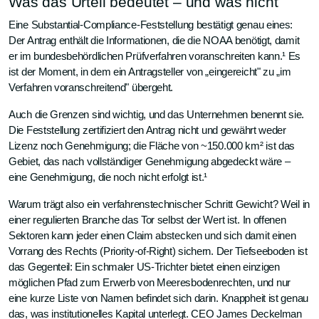
Was das Urteil bedeutet – und was nicht
Eine Substantial-Compliance-Feststellung bestätigt genau eines:
Der Antrag enthält die Informationen, die die NOAA benötigt, damit
er im bundesbehördlichen Prüfverfahren voranschreiten kann.¹ Es
ist der Moment, in dem ein Antragsteller von „eingereicht" zu „im
Verfahren voranschreitend" übergeht.
Auch die Grenzen sind wichtig, und das Unternehmen benennt sie.
Die Feststellung zertifiziert den Antrag nicht und gewährt weder
Lizenz noch Genehmigung; die Fläche von ~150.000 km² ist das
Gebiet, das nach vollständiger Genehmigung abgedeckt wäre –
eine Genehmigung, die noch nicht erfolgt ist.¹
Warum trägt also ein verfahrenstechnischer Schritt Gewicht? Weil in
einer regulierten Branche das Tor selbst der Wert ist. In offenen
Sektoren kann jeder einen Claim abstecken und sich damit einen
Vorrang des Rechts (Priority-of-Right) sichern. Der Tiefseeboden ist
das Gegenteil: Ein schmaler US-Trichter bietet einen einzigen
möglichen Pfad zum Erwerb von Meeresbodenrechten, und nur
eine kurze Liste von Namen befindet sich darin. Knappheit ist genau
das, was institutionelles Kapital unterlegt. CEO James Deckelman