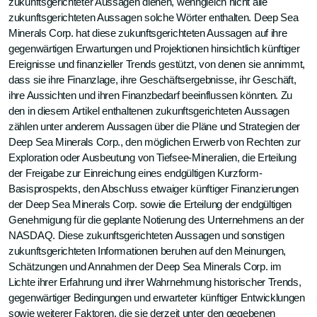
zukunftsgerichteter Aussagen dienen, wenngleich nicht alle
zukunftsgerichteten Aussagen solche Wörter enthalten. Deep Sea
Minerals Corp. hat diese zukunftsgerichteten Aussagen auf ihre
gegenwärtigen Erwartungen und Projektionen hinsichtlich künftiger
Ereignisse und finanzieller Trends gestützt, von denen sie annimmt,
dass sie ihre Finanzlage, ihre Geschäftsergebnisse, ihr Geschäft,
ihre Aussichten und ihren Finanzbedarf beeinflussen könnten. Zu
den in diesem Artikel enthaltenen zukunftsgerichteten Aussagen
zählen unter anderem Aussagen über die Pläne und Strategien der
Deep Sea Minerals Corp., den möglichen Erwerb von Rechten zur
Exploration oder Ausbeutung von Tiefsee-Mineralien, die Erteilung
der Freigabe zur Einreichung eines endgültigen Kurzform-
Basisprospekts, den Abschluss etwaiger künftiger Finanzierungen
der Deep Sea Minerals Corp. sowie die Erteilung der endgültigen
Genehmigung für die geplante Notierung des Unternehmens an der
NASDAQ. Diese zukunftsgerichteten Aussagen und sonstigen
zukunftsgerichteten Informationen beruhen auf den Meinungen,
Schätzungen und Annahmen der Deep Sea Minerals Corp. im
Lichte ihrer Erfahrung und ihrer Wahrnehmung historischer Trends,
gegenwärtiger Bedingungen und erwarteter künftiger Entwicklungen
sowie weiterer Faktoren, die sie derzeit unter den gegebenen