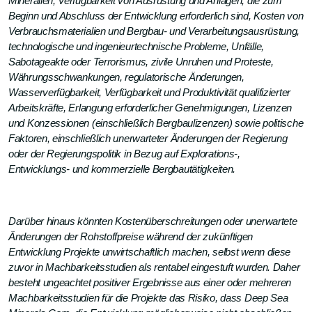
Mineralien, Verfügbarkeit von Ausrüstung und Anlagen, die zum
Beginn und Abschluss der Entwicklung erforderlich sind, Kosten von
Verbrauchsmaterialien und Bergbau- und Verarbeitungsausrüstung,
technologische und ingenieurtechnische Probleme, Unfälle,
Sabotageakte oder Terrorismus, zivile Unruhen und Proteste,
Währungsschwankungen, regulatorische Änderungen,
Wasserverfügbarkeit, Verfügbarkeit und Produktivität qualifizierter
Arbeitskräfte, Erlangung erforderlicher Genehmigungen, Lizenzen
und Konzessionen (einschließlich Bergbaulizenzen) sowie politische
Faktoren, einschließlich unerwarteter Änderungen der Regierung
oder der Regierungspolitik in Bezug auf Explorations-,
Entwicklungs- und kommerzielle Bergbautätigkeiten.
Darüber hinaus könnten Kostenüberschreitungen oder unerwartete
Änderungen der Rohstoffpreise während der zukünftigen
Entwicklung Projekte unwirtschaftlich machen, selbst wenn diese
zuvor in Machbarkeitsstudien als rentabel eingestuft wurden. Daher
besteht ungeachtet positiver Ergebnisse aus einer oder mehreren
Machbarkeitsstudien für die Projekte das Risiko, dass Deep Sea