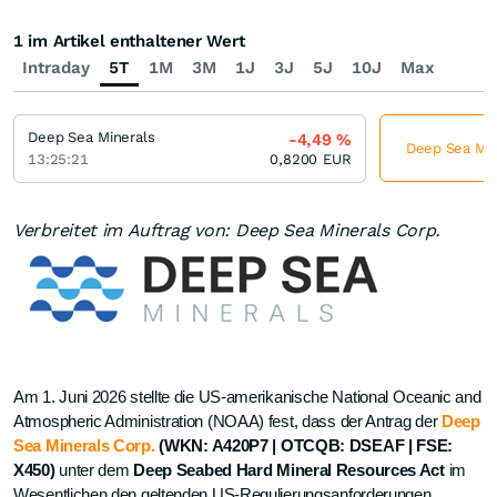
1 im Artikel enthaltener Wert
Intraday
5T
1M
3M
1J
3J
5J
10J
Max
Deep Sea Minerals
-4,49
%
Deep Sea Mine
13:25:21
0,8200
EUR
Verbreitet im Auftrag von: Deep Sea Minerals Corp.
Am 1. Juni 2026 stellte die US-amerikanische National Oceanic and
Atmospheric Administration (NOAA) fest, dass der Antrag der
Deep
Sea Minerals Corp.
(WKN: A420P7 | OTCQB: DSEAF | FSE:
X450)
unter dem
Deep Seabed Hard Mineral Resources Act
im
Wesentlichen den geltenden US-Regulierungsanforderungen