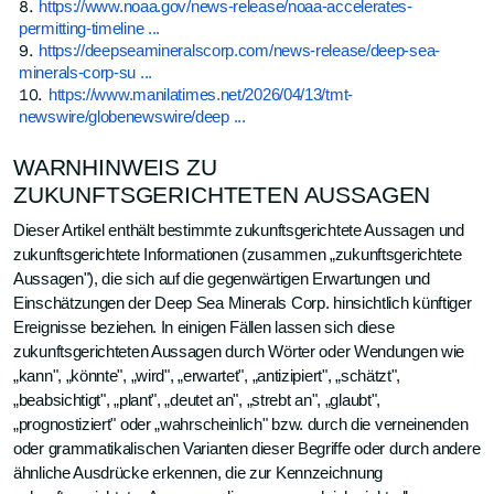
https://www.noaa.gov/news-release/noaa-accelerates-
permitting-timeline ...
https://deepseamineralscorp.com/news-release/deep-sea-
minerals-corp-su ...
https://www.manilatimes.net/2026/04/13/tmt-
newswire/globenewswire/deep ...
WARNHINWEIS ZU
ZUKUNFTSGERICHTETEN AUSSAGEN
Dieser Artikel enthält bestimmte zukunftsgerichtete Aussagen und
zukunftsgerichtete Informationen (zusammen „zukunftsgerichtete
Aussagen"), die sich auf die gegenwärtigen Erwartungen und
Einschätzungen der Deep Sea Minerals Corp. hinsichtlich künftiger
Ereignisse beziehen. In einigen Fällen lassen sich diese
zukunftsgerichteten Aussagen durch Wörter oder Wendungen wie
„kann", „könnte", „wird", „erwartet", „antizipiert", „schätzt",
„beabsichtigt", „plant", „deutet an", „strebt an", „glaubt",
„prognostiziert" oder „wahrscheinlich" bzw. durch die verneinenden
oder grammatikalischen Varianten dieser Begriffe oder durch andere
ähnliche Ausdrücke erkennen, die zur Kennzeichnung