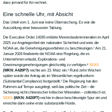
dass jemand für ihn rechnet.
Eine schnelle Uhr, mit Absicht
Das Urteil vom 1. Juni war keine Überraschung. Es war die
Auszahlung einer bewussten Taktung.
Die Executive Order 14285 erklärte Meeresbodenmineralien im April
2025 zur Angelegenheit der nationalen Sicherheit und wies die
NOAA an, die Genehmigungsverfahren zu beschleunigen.⁷ Am 21.
Januar 2026 finalisierte die NOAA eine Regelung, die es
Unternehmen erlaubt, Explorations- und
Gewinnungsgenehmigungen gleichzeitig zu verfolgen.⁸
SEAS
(WKN: A420P7)
reichte am 23. März ein.⁹ Rund zehn Wochen
später wurde der Antrag als im Wesentlichen regelkonform
(Substantial Compliance) festgestellt.¹ Die Regierung hat den
Rahmen auf Tempo ausgelegt, weil das politische Ziel – die
Sicherung nicht-chinesischer kritischer Mineralien – zeitkritisch ist.
SEAS
(WKN: A420P7)
reichte in diese beschleunigte Spur ein und
erreichte darin seine erste substanzielle Hürde.