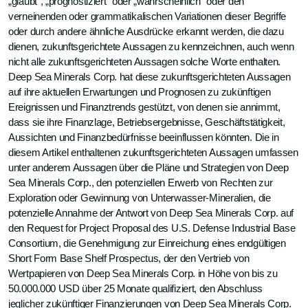
„glaubt", „prognostiziert" oder „wahrscheinlich" oder den
verneinenden oder grammatikalischen Variationen dieser Begriffe
oder durch andere ähnliche Ausdrücke erkannt werden, die dazu
dienen, zukunftsgerichtete Aussagen zu kennzeichnen, auch wenn
nicht alle zukunftsgerichteten Aussagen solche Worte enthalten.
Deep Sea Minerals Corp. hat diese zukunftsgerichteten Aussagen
auf ihre aktuellen Erwartungen und Prognosen zu zukünftigen
Ereignissen und Finanztrends gestützt, von denen sie annimmt,
dass sie ihre Finanzlage, Betriebsergebnisse, Geschäftstätigkeit,
Aussichten und Finanzbedürfnisse beeinflussen könnten. Die in
diesem Artikel enthaltenen zukunftsgerichteten Aussagen umfassen
unter anderem Aussagen über die Pläne und Strategien von Deep
Sea Minerals Corp., den potenziellen Erwerb von Rechten zur
Exploration oder Gewinnung von Unterwasser-Mineralien, die
potenzielle Annahme der Antwort von Deep Sea Minerals Corp. auf
den Request for Project Proposal des U.S. Defense Industrial Base
Consortium, die Genehmigung zur Einreichung eines endgültigen
Short Form Base Shelf Prospectus, der den Vertrieb von
Wertpapieren von Deep Sea Minerals Corp. in Höhe von bis zu
50.000.000 USD über 25 Monate qualifiziert, den Abschluss
jeglicher zukünftiger Finanzierungen von Deep Sea Minerals Corp.