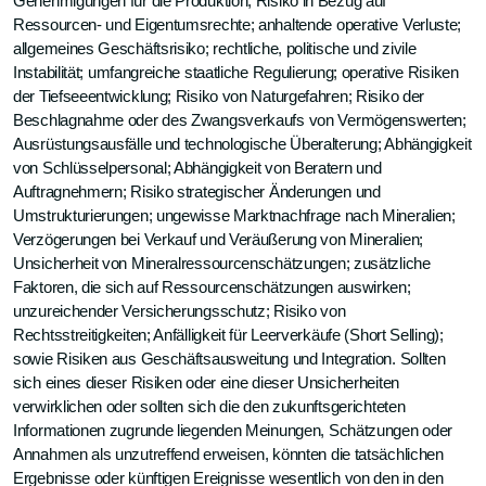
Genehmigungen für die Produktion; Risiko in Bezug auf
Ressourcen- und Eigentumsrechte; anhaltende operative Verluste;
allgemeines Geschäftsrisiko; rechtliche, politische und zivile
Instabilität; umfangreiche staatliche Regulierung; operative Risiken
der Tiefseeentwicklung; Risiko von Naturgefahren; Risiko der
Beschlagnahme oder des Zwangsverkaufs von Vermögenswerten;
Ausrüstungsausfälle und technologische Überalterung; Abhängigkeit
von Schlüsselpersonal; Abhängigkeit von Beratern und
Auftragnehmern; Risiko strategischer Änderungen und
Umstrukturierungen; ungewisse Marktnachfrage nach Mineralien;
Verzögerungen bei Verkauf und Veräußerung von Mineralien;
Unsicherheit von Mineralressourcenschätzungen; zusätzliche
Faktoren, die sich auf Ressourcenschätzungen auswirken;
unzureichender Versicherungsschutz; Risiko von
Rechtsstreitigkeiten; Anfälligkeit für Leerverkäufe (Short Selling);
sowie Risiken aus Geschäftsausweitung und Integration. Sollten
sich eines dieser Risiken oder eine dieser Unsicherheiten
verwirklichen oder sollten sich die den zukunftsgerichteten
Informationen zugrunde liegenden Meinungen, Schätzungen oder
Annahmen als unzutreffend erweisen, könnten die tatsächlichen
Ergebnisse oder künftigen Ereignisse wesentlich von den in den