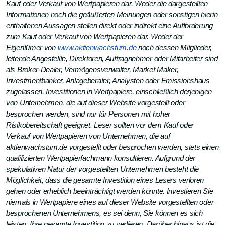
Kauf oder Verkauf von Wertpapieren dar. Weder die dargestellten
Informationen noch die geäußerten Meinungen oder sonstigen hierin
enthaltenen Aussagen stellen direkt oder indirekt eine Aufforderung
zum Kauf oder Verkauf von Wertpapieren dar. Weder der
Eigentümer von
www.aktienwachstum.de
noch dessen Mitglieder,
leitende Angestellte, Direktoren, Auftragnehmer oder Mitarbeiter sind
als Broker-Dealer, Vermögensverwalter, Market Maker,
Investmentbanker, Anlageberater, Analysten oder Emissionshaus
zugelassen. Investitionen in Wertpapiere, einschließlich derjenigen
von Unternehmen, die auf dieser Website vorgestellt oder
besprochen werden, sind nur für Personen mit hoher
Risikobereitschaft geeignet. Leser sollten vor dem Kauf oder
Verkauf von Wertpapieren von Unternehmen, die auf
aktienwachstum.de vorgestellt oder besprochen werden, stets einen
qualifizierten Wertpapierfachmann konsultieren. Aufgrund der
spekulativen Natur der vorgestellten Unternehmen besteht die
Möglichkeit, dass die gesamte Investition eines Lesers verloren
gehen oder erheblich beeinträchtigt werden könnte. Investieren Sie
niemals in Wertpapiere eines auf dieser Website vorgestellten oder
besprochenen Unternehmens, es sei denn, Sie können es sich
leisten, Ihre gesamte Investition zu verlieren. Darüber hinaus ist die