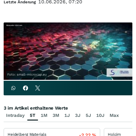
10.06.2026, 07:20
Letzte Änderung
Foto: small-microcap.eu
3 im Artikel enthaltene Werte
Intraday
5T
1M
3M
1J
3J
5J
10J
Max
Heidelberg Materials
Holcim
-2,22
%