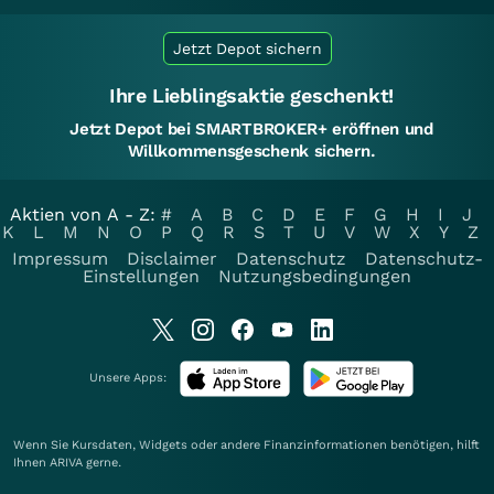
Jetzt Depot sichern
Ihre Lieblingsaktie geschenkt!
Jetzt Depot bei SMARTBROKER+ eröffnen und
Willkommensgeschenk sichern.
Aktien von A - Z:
#
A
B
C
D
E
F
G
H
I
J
K
L
M
N
O
P
Q
R
S
T
U
V
W
X
Y
Z
Impressum
Disclaimer
Datenschutz
Datenschutz-
Einstellungen
Nutzungsbedingungen
Unsere Apps:
Wenn Sie Kursdaten, Widgets oder andere Finanzinformationen benötigen, hilft
Ihnen
ARIVA
gerne.