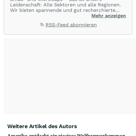
Leidenschaft: Alle Sektoren und alle Regionen.
Wir bieten spannende und gut recherchierte
Einblicke in branchen- und marktbezogene
Mehr anzeigen
Nachrichten. Unsere Journalisten verfügen über
RSS-Feed abonnieren
umfangreiche Erfahrungen in der Branche und
berichten über ihre jeweiligen Sektoren, damit
Sie die neuesten Nachrichten von einigen der
besten Reporter des Landes erhalten.
Weitere Artikel des Autors