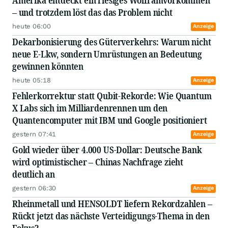
Amerika entdeckt ein riesiges Wolframvorkommen
– und trotzdem löst das das Problem nicht
heute 06:00
Anzeige
Dekarbonisierung des Güterverkehrs: Warum nicht
neue E-Lkw, sondern Umrüstungen an Bedeutung
gewinnen könnten
heute 05:18
Anzeige
Fehlerkorrektur statt Qubit-Rekorde: Wie Quantum
X Labs sich im Milliardenrennen um den
Quantencomputer mit IBM und Google positioniert
gestern 07:41
Anzeige
Gold wieder über 4.000 US-Dollar: Deutsche Bank
wird optimistischer – Chinas Nachfrage zieht
deutlich an
gestern 06:30
Anzeige
Rheinmetall und HENSOLDT liefern Rekordzahlen –
Rückt jetzt das nächste Verteidigungs-Thema in den