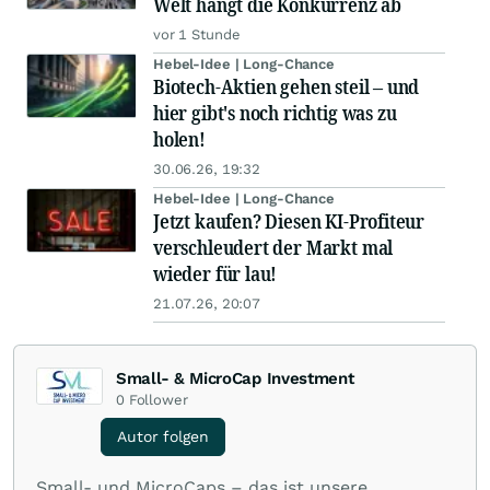
Welt hängt die Konkurrenz ab
vor 1 Stunde
Hebel-Idee | Long-Chance
Biotech-Aktien gehen steil – und
hier gibt's noch richtig was zu
holen!
30.06.26, 19:32
Hebel-Idee | Long-Chance
Jetzt kaufen? Diesen KI-Profiteur
verschleudert der Markt mal
wieder für lau!
21.07.26, 20:07
Small- & MicroCap Investment
0
Follower
Autor folgen
Small- und MicroCaps – das ist unsere