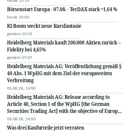
heute 10:15
Börsenstart Europa - 07.08. - TecDAX stark +1,64 %
heute 10:00
KI-Boom weckt neue Kursfantasie
gestern 10:15
Heidelberg Materials kauft 200.000 Aktien zurück –
Fidelity bei 4,65%
gestern 07:47
Heidelberg Materials AG: Veröffentlichung gemäß §
40 Abs. 1 WpHG mit dem Ziel der europaweiten
Verbreitung
05.08.26, 14:50
Heidelberg Materials AG: Release according to
Article 40, Section 1 of the WpHG [the German
Securities Trading Act] with the objective of Europe-
wide distribution
05.08.26, 14:50
Was drei Kaufurteile jetzt verraten