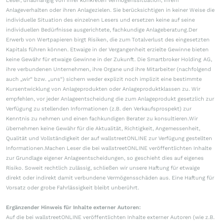
Leser, unabhängig von ihrer konkreten Vermögenssituation, ihrem
Anlageverhalten oder ihren Anlagezielen. Sie berücksichtigen in keiner Weise die
individuelle Situation des einzelnen Lesers und ersetzen keine auf seine
individuellen Bedürfnisse ausgerichtete, fachkundige Anlageberatung.Der
Erwerb von Wertpapieren birgt Risiken, die zum Totalverlust des eingesetzten
Kapitals führen können. Etwaige in der Vergangenheit erzielte Gewinne bieten
keine Gewähr für etwaige Gewinne in der Zukunft. Die Smartbroker Holding AG,
ihre verbundenen Unternehmen, ihre Organe und ihre Mitarbeiter (nachfolgend
auch „wir“ bzw. „uns“) sichern weder explizit noch implizit eine bestimmte
Kursentwicklung von Anlageprodukten oder Anlageproduktklassen zu. Wir
empfehlen, vor jeder Anlageentscheidung die zum Anlageprodukt gesetzlich zur
Verfügung zu stellenden Informationen (z.B. den Verkaufsprospekt) zur
Kenntnis zu nehmen und einen fachkundigen Berater zu konsultieren.Wir
übernehmen keine Gewähr für die Aktualität, Richtigkeit, Angemessenheit,
Qualität und Vollständigkeit der auf wallstreetONLINE zur Verfügung gestellten
Informationen.Machen Leser die bei wallstreetONLINE veröffentlichten Inhalte
zur Grundlage eigener Anlageentscheidungen, so geschieht dies auf eigenes
Risiko. Soweit rechtlich zulässig, schließen wir unsere Haftung für etwaige
direkt oder indirekt damit verbundene Vermögensschäden aus. Eine Haftung für
Vorsatz oder grobe Fahrlässigkeit bleibt unberührt.
Ergänzender Hinweis für Inhalte externer Autoren:
Auf die bei wallstreetONLINE veröffentlichten Inhalte externer Autoren (wie z.B.