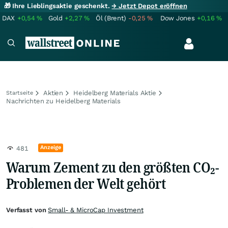
🎁 Ihre Lieblingsaktie geschenkt.
→ Jetzt Depot eröffnen
DAX
+0,54
%
Gold
+2,27
%
Öl (Brent)
-0,25
%
Dow Jones
+0,16
%
Aktien
Heidelberg Materials Aktie
Startseite
Nachrichten zu Heidelberg Materials
Anzeige
481
Warum Zement zu den größten CO₂-
Problemen der Welt gehört
Verfasst von
Small- & MicroCap Investment