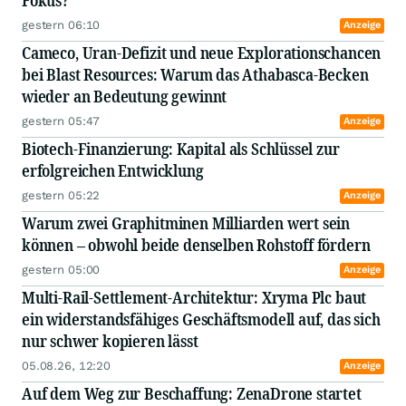
Fokus?
gestern 06:10
Anzeige
Cameco, Uran-Defizit und neue Explorationschancen
bei Blast Resources: Warum das Athabasca-Becken
wieder an Bedeutung gewinnt
gestern 05:47
Anzeige
Biotech-Finanzierung: Kapital als Schlüssel zur
erfolgreichen Entwicklung
gestern 05:22
Anzeige
Warum zwei Graphitminen Milliarden wert sein
können – obwohl beide denselben Rohstoff fördern
gestern 05:00
Anzeige
Multi-Rail-Settlement-Architektur: Xryma Plc baut
ein widerstandsfähiges Geschäftsmodell auf, das sich
nur schwer kopieren lässt
05.08.26, 12:20
Anzeige
Auf dem Weg zur Beschaffung: ZenaDrone startet