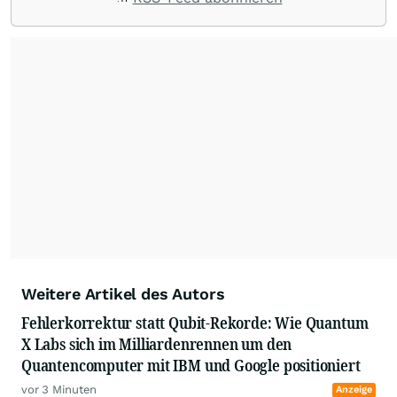
umfangreiche Erfahrungen in der Branche und
berichten über ihre jeweiligen Sektoren, damit
Sie die neuesten Nachrichten von einigen der
besten Reporter des Landes erhalten.
Weitere Artikel des Autors
Fehlerkorrektur statt Qubit-Rekorde: Wie Quantum
X Labs sich im Milliardenrennen um den
Quantencomputer mit IBM und Google positioniert
vor 3 Minuten
Anzeige