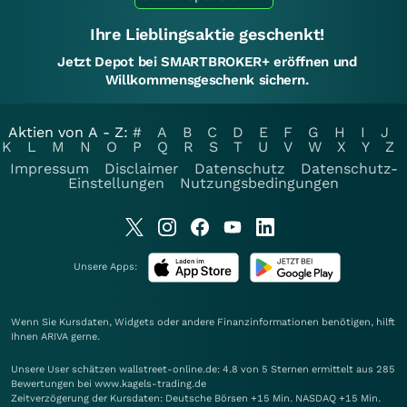
Ihre Lieblingsaktie geschenkt!
Jetzt Depot bei SMARTBROKER+ eröffnen und
Willkommensgeschenk sichern.
Aktien von A - Z:
#
A
B
C
D
E
F
G
H
I
J
K
L
M
N
O
P
Q
R
S
T
U
V
W
X
Y
Z
Impressum
Disclaimer
Datenschutz
Datenschutz-
Einstellungen
Nutzungsbedingungen
Unsere Apps:
Wenn Sie Kursdaten, Widgets oder andere Finanzinformationen benötigen, hilft
Ihnen
ARIVA
gerne.
Unsere User schätzen wallstreet-online.de: 4.8 von 5 Sternen ermittelt aus 285
Bewertungen bei www.kagels-trading.de
Zeitverzögerung der Kursdaten: Deutsche Börsen +15 Min. NASDAQ +15 Min.