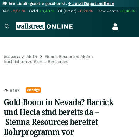
🎁 Ihre Lieblingsaktie geschenkt.
→ Jetzt Depot eröffnen
DAX
-0,51
%
Gold
+0,40
%
Öl (Brent)
-0,26
%
Dow Jones
+0,46
%
Aktien
Sienna Resources Aktie
Startseite
Nachrichten zu Sienna Resources
Anzeige
5157
Gold-Boom in Nevada? Barrick
und Hecla sind bereits da –
Sienna Resources bereitet
Bohrprogramm vor