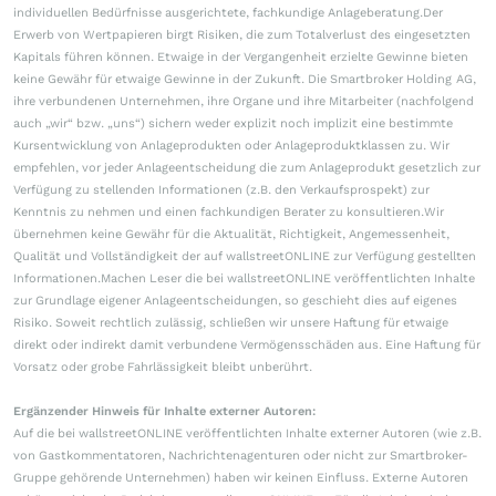
individuellen Bedürfnisse ausgerichtete, fachkundige Anlageberatung.Der
Erwerb von Wertpapieren birgt Risiken, die zum Totalverlust des eingesetzten
Kapitals führen können. Etwaige in der Vergangenheit erzielte Gewinne bieten
keine Gewähr für etwaige Gewinne in der Zukunft. Die Smartbroker Holding AG,
ihre verbundenen Unternehmen, ihre Organe und ihre Mitarbeiter (nachfolgend
auch „wir“ bzw. „uns“) sichern weder explizit noch implizit eine bestimmte
Kursentwicklung von Anlageprodukten oder Anlageproduktklassen zu. Wir
empfehlen, vor jeder Anlageentscheidung die zum Anlageprodukt gesetzlich zur
Verfügung zu stellenden Informationen (z.B. den Verkaufsprospekt) zur
Kenntnis zu nehmen und einen fachkundigen Berater zu konsultieren.Wir
übernehmen keine Gewähr für die Aktualität, Richtigkeit, Angemessenheit,
Qualität und Vollständigkeit der auf wallstreetONLINE zur Verfügung gestellten
Informationen.Machen Leser die bei wallstreetONLINE veröffentlichten Inhalte
zur Grundlage eigener Anlageentscheidungen, so geschieht dies auf eigenes
Risiko. Soweit rechtlich zulässig, schließen wir unsere Haftung für etwaige
direkt oder indirekt damit verbundene Vermögensschäden aus. Eine Haftung für
Vorsatz oder grobe Fahrlässigkeit bleibt unberührt.
Ergänzender Hinweis für Inhalte externer Autoren:
Auf die bei wallstreetONLINE veröffentlichten Inhalte externer Autoren (wie z.B.
von Gastkommentatoren, Nachrichtenagenturen oder nicht zur Smartbroker-
Gruppe gehörende Unternehmen) haben wir keinen Einfluss. Externe Autoren