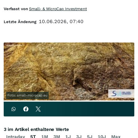
Verfasst von
Small- & MicroCap Investment
10.06.2026, 07:40
Letzte Änderung
Foto: small-microcap.eu
3 im Artikel enthaltene Werte
Intraday
5T
1M
3M
1J
3J
5J
10J
Max