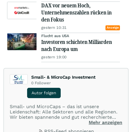
DAX vor neuem Hoch,
Unternehmenszahlen rücken in
den Fokus
gestern 10:31
Anzeige
Flucht aus USA
Investoren schichten Milliarden
nach Europa um
gestern 19:00
Small- & MicroCap Investment
0
Follower
Autor folgen
Small- und MicroCaps – das ist unsere
Leidenschaft: Alle Sektoren und alle Regionen.
Wir bieten spannende und gut recherchierte
Einblicke in branchen- und marktbezogene
Mehr anzeigen
Nachrichten. Unsere Journalisten verfügen über
RSS-Feed abonnieren