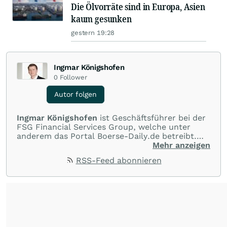
Die Ölvorräte sind in Europa, Asien
kaum gesunken
gestern 19:28
Ingmar Königshofen
0
Follower
Autor folgen
Ingmar Königshofen
ist Geschäftsführer bei der
FSG Financial Services Group, welche unter
anderem das Portal Boerse-Daily.de betreibt.
Dort werden mehrmals täglich top-aktuelle
Mehr anzeigen
Analysen zu DAX, US-Indizes sowie zu
RSS-Feed abonnieren
besonders attraktiven Einzelwerten
veröffentlicht.
➡️ Zur Telegram-Gruppe:
https://t.me/s/ik_invest
Telegram Gruppen-Name: ik_invest