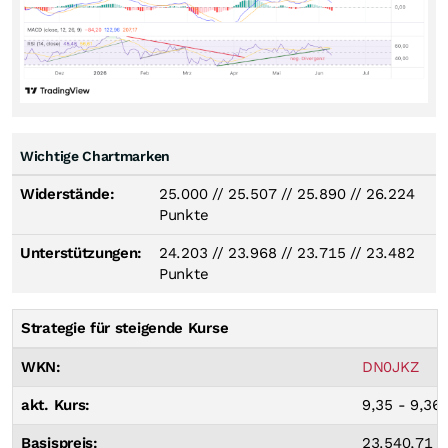
Wichtige Chartmarken
Widerstände:
25.000
//
25.507
//
25.890
//
26.224
Punkte
Unterstützungen:
24.203
//
23.968
//
23.715
//
23.482
Punkte
Strategie für steigende Kurse
WKN:
DN0JKZ
akt. Kurs:
9,35 - 9,36
Basispreis:
23.540,71 P