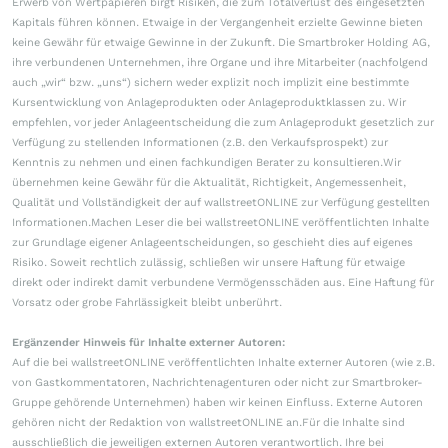
Erwerb von Wertpapieren birgt Risiken, die zum Totalverlust des eingesetzten
Kapitals führen können. Etwaige in der Vergangenheit erzielte Gewinne bieten
keine Gewähr für etwaige Gewinne in der Zukunft. Die Smartbroker Holding AG,
ihre verbundenen Unternehmen, ihre Organe und ihre Mitarbeiter (nachfolgend
auch „wir“ bzw. „uns“) sichern weder explizit noch implizit eine bestimmte
Kursentwicklung von Anlageprodukten oder Anlageproduktklassen zu. Wir
empfehlen, vor jeder Anlageentscheidung die zum Anlageprodukt gesetzlich zur
Verfügung zu stellenden Informationen (z.B. den Verkaufsprospekt) zur
Kenntnis zu nehmen und einen fachkundigen Berater zu konsultieren.Wir
übernehmen keine Gewähr für die Aktualität, Richtigkeit, Angemessenheit,
Qualität und Vollständigkeit der auf wallstreetONLINE zur Verfügung gestellten
Informationen.Machen Leser die bei wallstreetONLINE veröffentlichten Inhalte
zur Grundlage eigener Anlageentscheidungen, so geschieht dies auf eigenes
Risiko. Soweit rechtlich zulässig, schließen wir unsere Haftung für etwaige
direkt oder indirekt damit verbundene Vermögensschäden aus. Eine Haftung für
Vorsatz oder grobe Fahrlässigkeit bleibt unberührt.
Ergänzender Hinweis für Inhalte externer Autoren:
Auf die bei wallstreetONLINE veröffentlichten Inhalte externer Autoren (wie z.B.
von Gastkommentatoren, Nachrichtenagenturen oder nicht zur Smartbroker-
Gruppe gehörende Unternehmen) haben wir keinen Einfluss. Externe Autoren
gehören nicht der Redaktion von wallstreetONLINE an.Für die Inhalte sind
ausschließlich die jeweiligen externen Autoren verantwortlich. Ihre bei