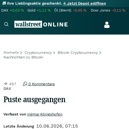
🎁 Ihre Lieblingsaktie geschenkt.
→ Jetzt Depot eröffnen
DAX
+0,03
%
Gold
+1,11
%
Öl (Brent)
-0,45
%
Dow Jones
-0,11
%
Cryptocurrency
Bitcoin Cryptocurrency
Startseite
Nachrichten zu Bitcoin
457
0 Kommentare
DAX
Puste ausgegangen
Verfasst von
Ingmar Königshofen
10.06.2026, 07:15
Letzte Änderung