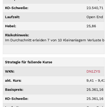
KO-Schwelle:
23.540,71 P
Laufzeit:
Open End
Hebel:
25,86
Risikohinweis:
Im Durchschnitt erleiden 7 von 10 Kleinanlegern Verluste bei
Strategie für fallende Kurse
WKN:
DN1ZYS
akt. Kurs:
9,41 - 9,42
Basispreis:
25.361,16 P
KO-Schwelle:
25.361,16 P