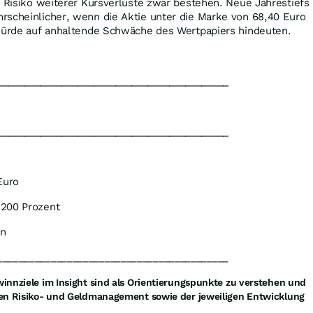
s Risiko weiterer Kursverluste zwar bestehen. Neue Jahrestiefs
rscheinlicher, wenn die Aktie unter die Marke von 68,40 Euro
 würde auf anhaltende Schwäche des Wertpapiers hindeuten.
___________________________________________
___________________________________________
o
Euro
 200 Prozent
en
___________________________________________
nnziele im Insight sind als Orientierungspunkte zu verstehen und
n Risiko- und Geldmanagement sowie der jeweiligen Entwicklung