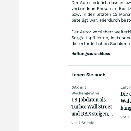
Der Autor erklärt, dass er b
verbundene Person im Besitz 
bzw. in den letzten 12 Mona
beteiligt war. Hierdurch bes
Der Autor versichert weiterh
Sorgfaltspflichten, insbeson
der erforderlichen Sachkennt
Haftungsausschluss
Lesen Sie auch
DAX mit
Luft 
Die 
Wochengewinn
US-Jobdaten als
Währ
Turbo: Wall Street
häng
und DAX steigen,
Konk
vor 1
Gold glänzt
vor 1 Stunde