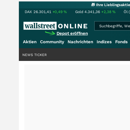
🎁 Ihre Lieblingsakt
DAX
26.301,41
+0,49
%
Gold
4.341,36
+2,38
%
Öl 
Depot eröffnen
Aktien
Community
Nachrichten
Indizes
Fonds
NEWS TICKER