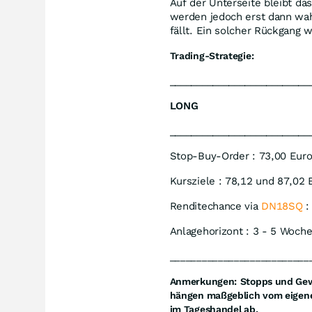
Auf der Unterseite bleibt da
werden jedoch erst dann wah
fällt. Ein solcher Rückgang
Trading-Strategie:
__________________________
LONG
__________________________
Stop-Buy-Order : 73,00 Eur
Kursziele : 78,12 und 87,02 
Renditechance via
DN18SQ
:
Anlagehorizont : 3 - 5 Woch
__________________________
Anmerkungen:
Stopps und Gewi
hängen maßgeblich vom eigene
im Tageshandel ab.