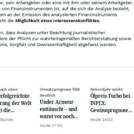
zw. sein Arbeitgeber oder eine mit ihm oder seinem Arbeitgeber
von Finanzinstrumenten ist, auf die sich die Analyse bezieht,
ten an der Emission des analysierten Finanzinstruments
teht die
Möglichkeit eines Interessenskonfliktes
.
in, dass Analysen unter Beachtung journalistischer
dere der Pflicht zur wahrheitsgemäßen Berichterstattung sowie
nis, Sorgfalt und Gewissenhaftigkeit abgefasst werden.
nach oben
Umsatzprognose fällt
Rekordjahr winkt
erfolgreichste
Ölpreis-Turbo bei
deutlich
Under Armour
ung der Welt
INPEX:
enttäuscht – und
t die
Gewinnprognose
warnt vor noch
urrenz ab
schießt auf
 Stunde
heute 16:03
schwächeren
Rekordhoch
heute 17:00
Geschäften