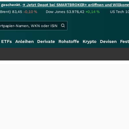
ie geschenkt.
→ Jetzt Depot bei SMARTBROKER+ eröffnen und Willkom
(Brent)
83,45
-0,10
%
Dow Jones
53.976,42
+0,14
%
US Tech 1
ETFs
Anleihen
Derivate
Rohstoffe
Krypto
Devisen
Fest