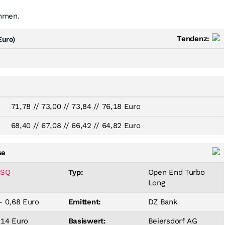
ehmen.
Tendenz:
Euro)
71,78
//
73,00
//
73,84
//
76,18 Euro
68,40
//
67,08
//
66,42
//
64,82 Euro
se
8SQ
Typ:
Open End Turbo
Long
- 0,68 Euro
Emittent:
DZ Bank
914 Euro
Basiswert:
Beiersdorf AG