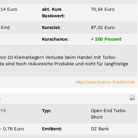
914 Euro
akt. Kurs
70,54 Euro
Basiswert:
 End
Kursziel:
87,02 Euro
8
Kurschance:
+ 200 Prozent
 von 10 Kleinanlegern Verluste beim Handel mit Turbo-
ate sind hoch risikoreiche Produkte und nicht für langfristige
http://www.boerse-frankfurt.de
e
Y9
Typ:
Open End Turbo
Short
- 0,76 Euro
Emittent:
DZ Bank