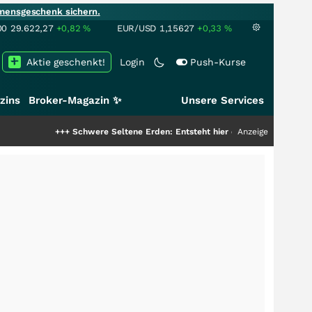
mensgeschenk sichern.
00
29.622,27
+0,82
%
EUR/USD
1,15627
+0,33
%
Aktie geschenkt!
Login
Push-Kurse
zins
Broker-Magazin ✨
Unsere Services
+++
Schwere Seltene Erden: Entsteht hier die nächste Milliardenstory?
Anzeige
++