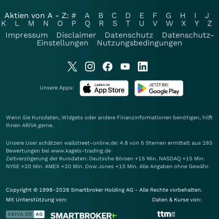
Aktien von A - Z:
#
A
B
C
D
E
F
G
H
I
J
K
L
M
N
O
P
Q
R
S
T
U
V
W
X
Y
Z
Impressum
Disclaimer
Datenschutz
Datenschutz-
Einstellungen
Nutzungsbedingungen
Unsere Apps:
Wenn Sie Kursdaten, Widgets oder andere Finanzinformationen benötigen, hilft
Ihnen
ARIVA
gerne.
Unsere User schätzen wallstreet-online.de: 4.8 von 5 Sternen ermittelt aus 285
Bewertungen bei www.kagels-trading.de
Zeitverzögerung der Kursdaten: Deutsche Börsen +15 Min. NASDAQ +15 Min.
NYSE +20 Min. AMEX +20 Min. Dow Jones +15 Min. Alle Angaben ohne Gewähr.
Copyright © 1998-2026 Smartbroker Holding AG - Alle Rechte vorbehalten.
Mit Unterstützung von:
Daten & Kurse von: