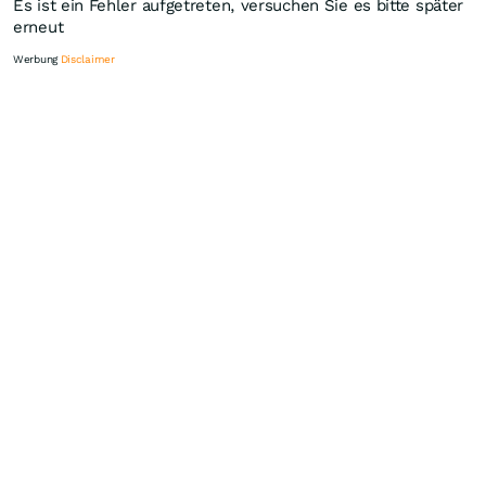
Es ist ein Fehler aufgetreten, versuchen Sie es bitte später
erneut
Werbung
Disclaimer
Knock-Out-Suche
Optionsschein-Suche
Zertifikate-Suche