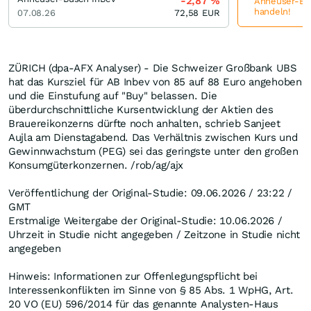
-2,87
%
Anheuser-Bus
handeln!
07.08.26
72,58
EUR
ZÜRICH (dpa-AFX Analyser) - Die Schweizer Großbank UBS
hat das Kursziel für AB Inbev von 85 auf 88 Euro angehoben
und die Einstufung auf "Buy" belassen. Die
überdurchschnittliche Kursentwicklung der Aktien des
Brauereikonzerns dürfte noch anhalten, schrieb Sanjeet
Aujla am Dienstagabend. Das Verhältnis zwischen Kurs und
Gewinnwachstum (PEG) sei das geringste unter den großen
Konsumgüterkonzernen. /rob/ag/ajx
Veröffentlichung der Original-Studie: 09.06.2026 / 23:22 /
GMT
Erstmalige Weitergabe der Original-Studie: 10.06.2026 /
Uhrzeit in Studie nicht angegeben / Zeitzone in Studie nicht
angegeben
Hinweis: Informationen zur Offenlegungspflicht bei
Interessenkonflikten im Sinne von § 85 Abs. 1 WpHG, Art.
20 VO (EU) 596/2014 für das genannte Analysten-Haus