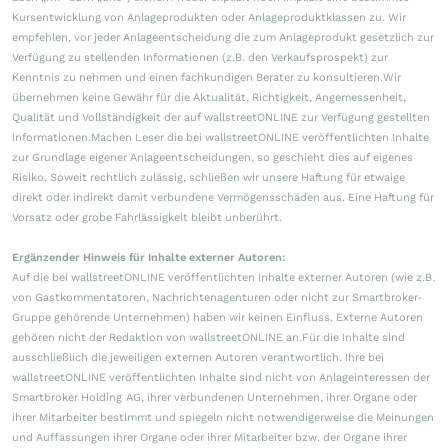
Kursentwicklung von Anlageprodukten oder Anlageproduktklassen zu. Wir
empfehlen, vor jeder Anlageentscheidung die zum Anlageprodukt gesetzlich zur
Verfügung zu stellenden Informationen (z.B. den Verkaufsprospekt) zur
Kenntnis zu nehmen und einen fachkundigen Berater zu konsultieren.Wir
übernehmen keine Gewähr für die Aktualität, Richtigkeit, Angemessenheit,
Qualität und Vollständigkeit der auf wallstreetONLINE zur Verfügung gestellten
Informationen.Machen Leser die bei wallstreetONLINE veröffentlichten Inhalte
zur Grundlage eigener Anlageentscheidungen, so geschieht dies auf eigenes
Risiko. Soweit rechtlich zulässig, schließen wir unsere Haftung für etwaige
direkt oder indirekt damit verbundene Vermögensschäden aus. Eine Haftung für
Vorsatz oder grobe Fahrlässigkeit bleibt unberührt.
Ergänzender Hinweis für Inhalte externer Autoren:
Auf die bei wallstreetONLINE veröffentlichten Inhalte externer Autoren (wie z.B.
von Gastkommentatoren, Nachrichtenagenturen oder nicht zur Smartbroker-
Gruppe gehörende Unternehmen) haben wir keinen Einfluss. Externe Autoren
gehören nicht der Redaktion von wallstreetONLINE an.Für die Inhalte sind
ausschließlich die jeweiligen externen Autoren verantwortlich. Ihre bei
wallstreetONLINE veröffentlichten Inhalte sind nicht von Anlageinteressen der
Smartbroker Holding AG, ihrer verbundenen Unternehmen, ihrer Organe oder
ihrer Mitarbeiter bestimmt und spiegeln nicht notwendigerweise die Meinungen
und Auffassungen ihrer Organe oder ihrer Mitarbeiter bzw. der Organe ihrer