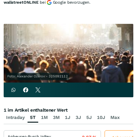
wallstreetONLINE
bei
Google bevorzugen.
Foto: Alexander Ozerov - 325092112
1 im Artikel enthaltener Wert
Intraday
5T
1M
3M
1J
3J
5J
10J
Max
Anheuser-Busch InBev