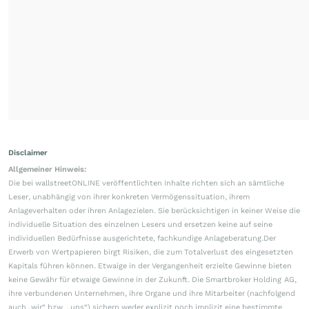
Disclaimer
Allgemeiner Hinweis:
Die bei wallstreetONLINE veröffentlichten Inhalte richten sich an sämtliche
Leser, unabhängig von ihrer konkreten Vermögenssituation, ihrem
Anlageverhalten oder ihren Anlagezielen. Sie berücksichtigen in keiner Weise die
individuelle Situation des einzelnen Lesers und ersetzen keine auf seine
individuellen Bedürfnisse ausgerichtete, fachkundige Anlageberatung.Der
Erwerb von Wertpapieren birgt Risiken, die zum Totalverlust des eingesetzten
Kapitals führen können. Etwaige in der Vergangenheit erzielte Gewinne bieten
keine Gewähr für etwaige Gewinne in der Zukunft. Die Smartbroker Holding AG,
ihre verbundenen Unternehmen, ihre Organe und ihre Mitarbeiter (nachfolgend
auch „wir“ bzw. „uns“) sichern weder explizit noch implizit eine bestimmte