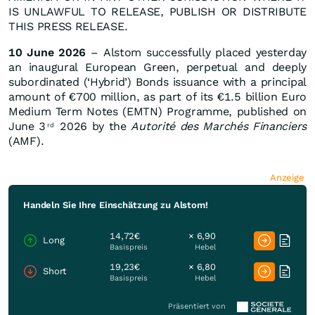
IS UNLAWFUL TO RELEASE, PUBLISH OR DISTRIBUTE
THIS PRESS RELEASE.
10 June 2026
– Alstom successfully placed yesterday
an inaugural European Green, perpetual and deeply
subordinated (‘Hybrid’) Bonds issuance with a principal
amount of €700 million, as part of its €1.5 billion Euro
Medium Term Notes (EMTN) Programme, published on
June 3
2026 by the
Autorité des Marchés Financiers
rd
(AMF).
Anzeige
Handeln Sie Ihre Einschätzung zu Alstom!
14,72€
× 6,90
Long
Basispreis
Hebel
19,23€
× 6,80
Short
Basispreis
Hebel
Präsentiert von