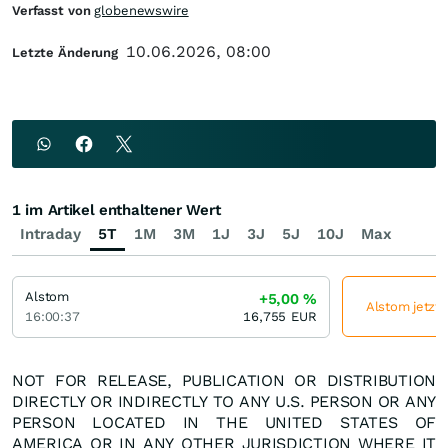
Verfasst von
globenewswire
10.06.2026, 08:00
Letzte Änderung
1 im Artikel enthaltener Wert
Intraday
5T
1M
3M
1J
3J
5J
10J
Max
Alstom
+5,00
%
Alstom jetzt 
16:00:37
16,755
EUR
NOT FOR RELEASE, PUBLICATION OR DISTRIBUTION
DIRECTLY OR INDIRECTLY TO ANY U.S. PERSON OR ANY
PERSON LOCATED IN THE UNITED STATES OF
AMERICA OR IN ANY OTHER JURISDICTION WHERE IT