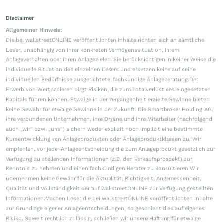
Disclaimer
Allgemeiner Hinweis:
Die bei wallstreetONLINE veröffentlichten Inhalte richten sich an sämtliche
Leser, unabhängig von ihrer konkreten Vermögenssituation, ihrem
Anlageverhalten oder ihren Anlagezielen. Sie berücksichtigen in keiner Weise die
individuelle Situation des einzelnen Lesers und ersetzen keine auf seine
individuellen Bedürfnisse ausgerichtete, fachkundige Anlageberatung.Der
Erwerb von Wertpapieren birgt Risiken, die zum Totalverlust des eingesetzten
Kapitals führen können. Etwaige in der Vergangenheit erzielte Gewinne bieten
keine Gewähr für etwaige Gewinne in der Zukunft. Die Smartbroker Holding AG,
ihre verbundenen Unternehmen, ihre Organe und ihre Mitarbeiter (nachfolgend
auch „wir“ bzw. „uns“) sichern weder explizit noch implizit eine bestimmte
Kursentwicklung von Anlageprodukten oder Anlageproduktklassen zu. Wir
empfehlen, vor jeder Anlageentscheidung die zum Anlageprodukt gesetzlich zur
Verfügung zu stellenden Informationen (z.B. den Verkaufsprospekt) zur
Kenntnis zu nehmen und einen fachkundigen Berater zu konsultieren.Wir
übernehmen keine Gewähr für die Aktualität, Richtigkeit, Angemessenheit,
Qualität und Vollständigkeit der auf wallstreetONLINE zur Verfügung gestellten
Informationen.Machen Leser die bei wallstreetONLINE veröffentlichten Inhalte
zur Grundlage eigener Anlageentscheidungen, so geschieht dies auf eigenes
Risiko. Soweit rechtlich zulässig, schließen wir unsere Haftung für etwaige