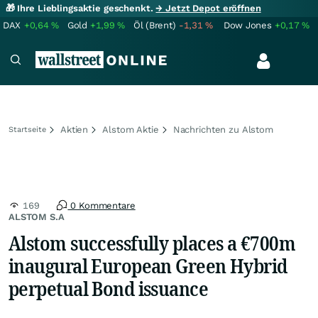
🎁 Ihre Lieblingsaktie geschenkt.
→ Jetzt Depot eröffnen
DAX
+0,64
%
Gold
+1,99
%
Öl (Brent)
-1,31
%
Dow Jones
+0,17
%
Aktien
Alstom Aktie
Nachrichten zu Alstom
Startseite
169
0 Kommentare
ALSTOM S.A
Alstom successfully places a €700m
inaugural European Green Hybrid
perpetual Bond issuance