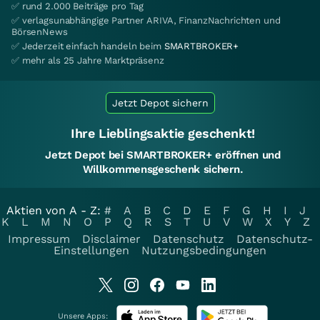
✅ rund 2.000 Beiträge pro Tag
✅ verlagsunabhängige Partner ARIVA, FinanzNachrichten und
BörsenNews
✅ Jederzeit einfach handeln beim
SMARTBROKER+
✅ mehr als 25 Jahre Marktpräsenz
Jetzt Depot sichern
Ihre Lieblingsaktie geschenkt!
Jetzt Depot bei SMARTBROKER+ eröffnen und
Willkommensgeschenk sichern.
Aktien von A - Z:
#
A
B
C
D
E
F
G
H
I
J
K
L
M
N
O
P
Q
R
S
T
U
V
W
X
Y
Z
Impressum
Disclaimer
Datenschutz
Datenschutz-
Einstellungen
Nutzungsbedingungen
Unsere Apps: