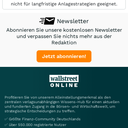
nicht für langfristige Anlagestrategien geeignet.
Newsletter
Abonnieren Sie unsere kostenlosen Newsletter
und verpassen Sie nichts mehr aus der
Redaktion
Jetzt abonnieren!
Profitieren Sie von unserem Alleinstellungsmerkmal als den
zentralen verlagsunabhängigen Wissens-Hub für einen aktuellen
und fundierten Zugang in die Börsen- und Wirtschaftswelt, um
strategische Entscheidungen zu treffen.
✅ Größte Finanz-Community Deutschlands
✅ über 550.000 registrierte Nutzer