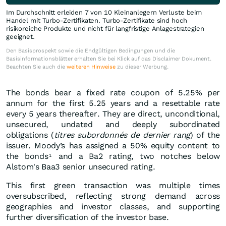
Im Durchschnitt erleiden 7 von 10 Kleinanlegern Verluste beim
Handel mit Turbo-Zertifikaten. Turbo-Zertifikate sind hoch
risikoreiche Produkte und nicht für langfristige Anlagestrategien
geeignet.
Den Basisprospekt sowie die Endgültigen Bedingungen und die
Basisinformationsblätter erhalten Sie bei Klick auf das Disclaimer Dokument.
Beachten Sie auch die
weiteren Hinweise
zu dieser Werbung.
The bonds bear a fixed rate coupon of 5.25% per
annum for the first 5.25 years and a resettable rate
every 5 years thereafter. They are direct, unconditional,
unsecured, undated and deeply subordinated
obligations (
titres subordonnés de dernier rang
) of the
issuer. Moody’s has assigned a 50% equity content to
the bonds
and a Ba2 rating, two notches below
1
Alstom's Baa3 senior unsecured rating.
This first green transaction was multiple times
oversubscribed, reflecting strong demand across
geographies and investor classes, and supporting
further diversification of the investor base.