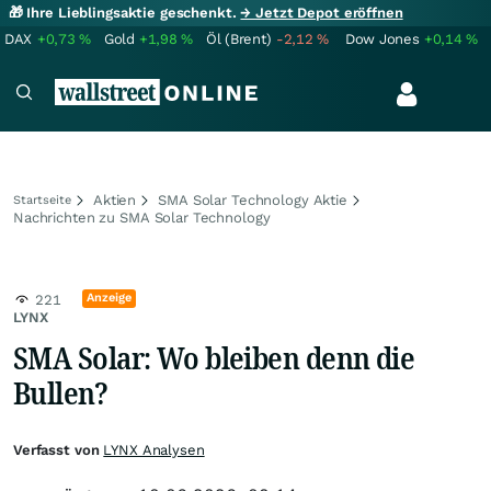
🎁 Ihre Lieblingsaktie geschenkt.
→ Jetzt Depot eröffnen
DAX
+0,73
%
Gold
+1,98
%
Öl (Brent)
-2,12
%
Dow Jones
+0,14
%
Aktien
SMA Solar Technology Aktie
Startseite
Nachrichten zu SMA Solar Technology
Anzeige
221
LYNX
SMA Solar: Wo bleiben denn die
Bullen?
Verfasst von
LYNX Analysen