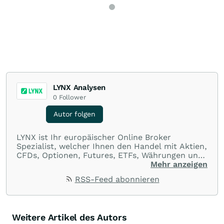
LYNX Analysen
0
Follower
Autor folgen
LYNX ist Ihr europäischer Online Broker
Spezialist, welcher Ihnen den Handel mit Aktien,
CFDs, Optionen, Futures, ETFs, Währungen und
Optionsscheinen aus einer Handelsplattform
Mehr anzeigen
ermöglicht. Über LYNX handeln Sie an über 100
RSS-Feed abonnieren
Börsenplätzen in 20 Ländern und das zu
ausnahmslos günstigen Konditionen.
Weitere Artikel des Autors