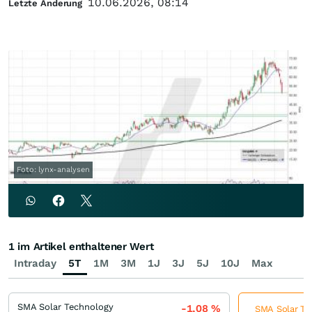
10.06.2026, 08:14
Letzte Änderung
Foto: lynx-analysen
1 im Artikel enthaltener Wert
Intraday
5T
1M
3M
1J
3J
5J
10J
Max
SMA Solar Technology
-1,08
%
SMA Solar Tec