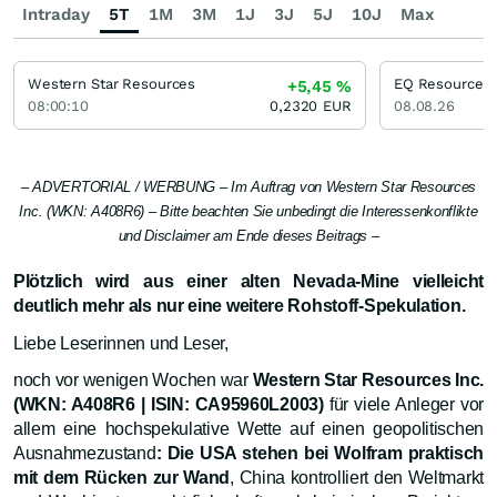
Intraday
5T
1M
3M
1J
3J
5J
10J
Max
Western Star Resources
EQ Resources
+5,45
%
08:00:10
0,2320
EUR
08.08.26
– ADVERTORIAL / WERBUNG – Im Auftrag von Western Star Resources
Inc. (WKN: A408R6) – Bitte beachten Sie unbedingt die Interessenkonflikte
und Disclaimer am Ende dieses Beitrags –
Plötzlich wird aus einer alten Nevada-Mine vielleicht
deutlich mehr als nur eine weitere Rohstoff-Spekulation.
Liebe Leserinnen und Leser,
noch vor wenigen Wochen war
Western Star Resources Inc.
(WKN: A408R6 | ISIN: CA95960L2003)
für viele Anleger vor
allem eine hochspekulative Wette auf einen geopolitischen
Ausnahmezustand
: Die USA stehen bei Wolfram praktisch
mit dem Rücken zur Wand
, China kontrolliert den Weltmarkt