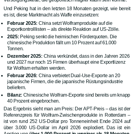
Und Peking hat in den letzten 18 Monaten gezeigt, wie bereit
es ist, diese Marktmacht als Waffe einzusetzen:
Februar 2025:
China setzt Wolframprodukte auf die
Exportkontrolllisten – als direkte Reaktion auf US-Zölle.
2025:
Peking senkt die heimischen Förderquoten. Die
chinesische Produktion fällt um 10 Prozent auf 61.000
Tonnen.
Dezember 2025:
China verkündet, dass in den Jahren 2026
und 2027 nur noch 15 Firmen überhaupt eine Exportlizenz
für Wolfram erhalten werden.
Februar 2026:
China verbietet Dual-Use-Exporte an 20
japanische Firmen, die die japanische Rüstungsindustrie
beliefern.
Bilanz:
Chinesische Wolfram-Exporte sind bereits um knapp
40 Prozent eingebrochen.
Das Ergebnis sieht man am Preis: Der APT-Preis – das ist der
Referenzpreis für Wolfram-Zwischenprodukte in Rotterdam –
ist von rund 252 US-Dollar pro Tonneneinheit Ende 2024 auf
über 3.000 US-Dollar im April 2026 explodiert. Das ist ein
Anstieg von
über 1.000 Prozent in weniger als 18 Monaten
.