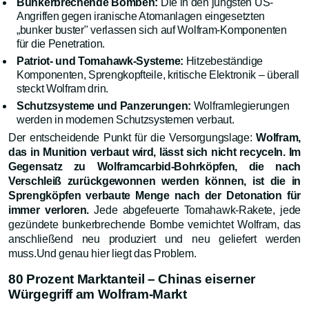
Bunkerbrechende Bomben:
Die in den jüngsten US-
Angriffen gegen iranische Atomanlagen eingesetzten
„bunker buster" verlassen sich auf Wolfram-Komponenten
für die Penetration.
Patriot- und Tomahawk-Systeme:
Hitzebeständige
Komponenten, Sprengkopfteile, kritische Elektronik – überall
steckt Wolfram drin.
Schutzsysteme und Panzerungen:
Wolframlegierungen
werden in modernen Schutzsystemen verbaut.
Der entscheidende Punkt für die Versorgungslage:
Wolfram,
das in Munition verbaut wird, lässt sich nicht recyceln. Im
Gegensatz zu Wolframcarbid-Bohrköpfen, die nach
Verschleiß zurückgewonnen werden können, ist die in
Sprengköpfen verbaute Menge nach der Detonation für
immer verloren.
Jede abgefeuerte Tomahawk-Rakete, jede
gezündete bunkerbrechende Bombe vernichtet Wolfram, das
anschließend neu produziert und neu geliefert werden
muss.Und genau hier liegt das Problem.
80 Prozent Marktanteil – Chinas eiserner
Würgegriff am Wolfram-Markt