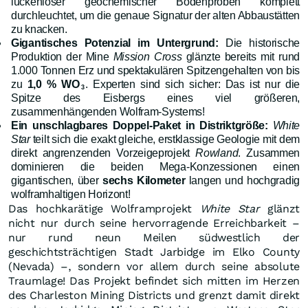
lückenloser geochemischer Bodenproben komplett
durchleuchtet, um die genaue Signatur der alten Abbaustätten
zu knacken.
Gigantisches Potenzial im Untergrund:
Die historische
Produktion der Mine
Mission Cross
glänzte bereits mit rund
1.000 Tonnen Erz und spektakulären Spitzengehalten von bis
zu
1,0 % WO
. Experten sind sich sicher: Das ist nur die
3
Spitze des Eisbergs eines viel größeren,
zusammenhängenden Wolfram-Systems!
Ein unschlagbares Doppel-Paket in Distriktgröße:
White
Star
teilt sich die exakt gleiche, erstklassige Geologie mit dem
direkt angrenzenden Vorzeigeprojekt
Rowland
. Zusammen
dominieren die beiden Mega-Konzessionen einen
gigantischen, über
sechs Kilometer
langen und hochgradig
wolframhaltigen Horizont!
Das hochkarätige Wolframprojekt
White Star
glänzt
nicht nur durch seine hervorragende Erreichbarkeit –
nur rund neun Meilen südwestlich der
geschichtsträchtigen Stadt Jarbidge im Elko County
(Nevada) –, sondern vor allem durch seine absolute
Traumlage! Das Projekt befindet sich mitten im Herzen
des Charleston Mining Districts und grenzt damit direkt