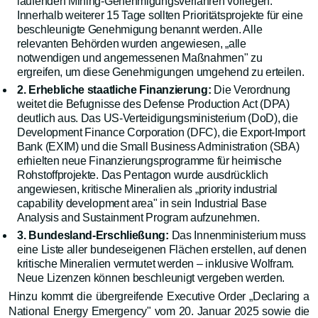
laufenden Mining-Genehmigungsverfahren vorlegen.
Innerhalb weiterer 15 Tage sollten Prioritätsprojekte für eine
beschleunigte Genehmigung benannt werden. Alle
relevanten Behörden wurden angewiesen, „alle
notwendigen und angemessenen Maßnahmen" zu
ergreifen, um diese Genehmigungen umgehend zu erteilen.
2. Erhebliche staatliche Finanzierung:
Die Verordnung
weitet die Befugnisse des Defense Production Act (DPA)
deutlich aus. Das US-Verteidigungsministerium (DoD), die
Development Finance Corporation (DFC), die Export-Import
Bank (EXIM) und die Small Business Administration (SBA)
erhielten neue Finanzierungsprogramme für heimische
Rohstoffprojekte. Das Pentagon wurde ausdrücklich
angewiesen, kritische Mineralien als „priority industrial
capability development area" in sein Industrial Base
Analysis and Sustainment Program aufzunehmen.
3. Bundesland-Erschließung:
Das Innenministerium muss
eine Liste aller bundeseigenen Flächen erstellen, auf denen
kritische Mineralien vermutet werden – inklusive Wolfram.
Neue Lizenzen können beschleunigt vergeben werden.
Hinzu kommt die übergreifende Executive Order „Declaring a
National Energy Emergency" vom 20. Januar 2025 sowie die