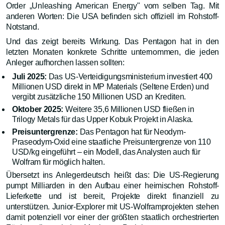
Order „Unleashing American Energy" vom selben Tag. Mit
anderen Worten: Die USA befinden sich offiziell im Rohstoff-
Notstand.
Und das zeigt bereits Wirkung. Das Pentagon hat in den
letzten Monaten konkrete Schritte unternommen, die jeden
Anleger aufhorchen lassen sollten:
Juli 2025:
Das US-Verteidigungsministerium investiert 400
Millionen USD direkt in MP Materials (Seltene Erden) und
vergibt zusätzliche 150 Millionen USD an Krediten.
Oktober 2025:
Weitere 35,6 Millionen USD fließen in
Trilogy Metals für das Upper Kobuk Projekt in Alaska.
Preisuntergrenze:
Das Pentagon hat für Neodym-
Praseodym-Oxid eine staatliche Preisuntergrenze von 110
USD/kg eingeführt – ein Modell, das Analysten auch für
Wolfram für möglich halten.
Übersetzt ins Anlegerdeutsch heißt das: Die US-Regierung
pumpt Milliarden in den Aufbau einer heimischen Rohstoff-
Lieferkette und ist bereit, Projekte direkt finanziell zu
unterstützen. Junior-Explorer mit US-Wolframprojekten stehen
damit potenziell vor einer der größten staatlich orchestrierten