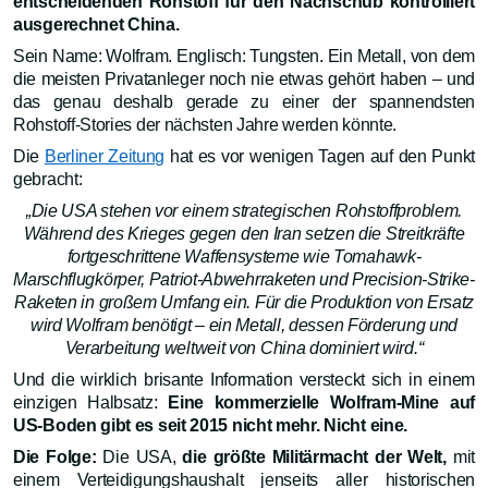
entscheidenden Rohstoff für den Nachschub kontrolliert
ausgerechnet China.
Sein Name: Wolfram. Englisch: Tungsten. Ein Metall, von dem
die meisten Privatanleger noch nie etwas gehört haben – und
das genau deshalb gerade zu einer der spannendsten
Rohstoff-Stories der nächsten Jahre werden könnte.
Die
Berliner Zeitung
hat es vor wenigen Tagen auf den Punkt
gebracht:
„Die USA stehen vor einem strategischen Rohstoffproblem.
Während des Krieges gegen den Iran setzen die Streitkräfte
fortgeschrittene Waffensysteme wie Tomahawk-
Marschflugkörper, Patriot-Abwehrraketen und Precision-Strike-
Raketen in großem Umfang ein. Für die Produktion von Ersatz
wird Wolfram benötigt – ein Metall, dessen Förderung und
Verarbeitung weltweit von China dominiert wird.“
Und die wirklich brisante Information versteckt sich in einem
einzigen Halbsatz:
Eine kommerzielle Wolfram-Mine auf
US-Boden gibt es seit 2015 nicht mehr. Nicht eine.
Die Folge:
Die USA,
die größte Militärmacht der Welt,
mit
einem Verteidigungshaushalt jenseits aller historischen