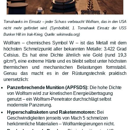
Tomahawks im Einsatz – jeder Schuss verbraucht Wolfram, das in den USA
nicht mehr gefördert wird. (Symbolbild, 1. Tomahawk Einsatz der USS
Bunker Hill im Irak-Krieg, Quelle: wikimedia.org)
Wolfram – chemisches Symbol W – ist das Metall mit dem
höchsten Schmelzpunkt aller bekannten Metalle: 3.422 Grad
Celsius. Es hat eine Dichte ähnlich wie Gold (rund 19,3
g/cm³), eine extreme Härte und es bleibt selbst unter höchsten
thermischen und mechanischen Belastungen formstabil.
Genau das macht es in der Rüstungstechnik praktisch
unersetzlich:
Panzerbrechende Munition (APFSDS):
Die hohe Dichte
von Wolfram wird zur kinetischen Energieübertragung
genutzt – ein Wolfram-Penetrator durchschlägt selbst
modernste Panzerung.
Hyperschallraketen und Raketenmotoren:
Bei
Geschwindigkeiten jenseits von Mach 5 schmelzen
herkömmliche Materialien – Wolframlegierungen nicht.