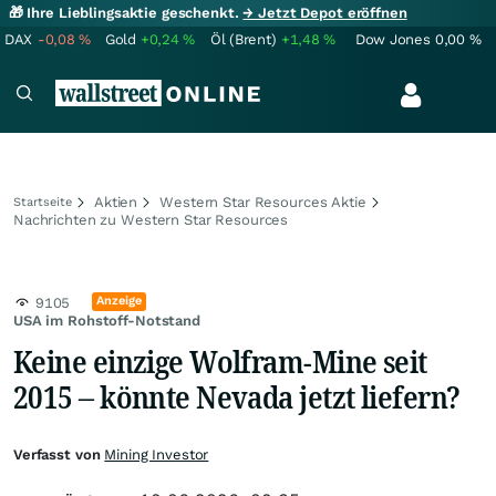
🎁 Ihre Lieblingsaktie geschenkt.
→ Jetzt Depot eröffnen
DAX
-0,08
%
Gold
+0,24
%
Öl (Brent)
+1,48
%
Dow Jones
0,00
%
Aktien
Western Star Resources Aktie
Startseite
Nachrichten zu Western Star Resources
Anzeige
9105
USA im Rohstoff-Notstand
Keine einzige Wolfram-Mine seit
2015 – könnte Nevada jetzt liefern?
Verfasst von
Mining Investor