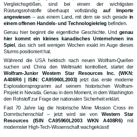
Vergleichsgrößen, sind bei einem der wichtigsten
Rüstungsrohstoffe überhaupt vollständig
auf Importe
angewiesen
– aus einem Land, mit dem sie sich gerade
in
einem offenen Handels- und Technologiekrieg
befinden.
Genau hier beginnt die eigentliche Geschichte. Und
genau
hier kommt ein kleines kanadisches Unternehmen ins
Spiel
, das sich seit wenigen Wochen exakt im Auge dieses
Sturms positioniert hat.
Während die USA hektisch nach neuen Wolfram-Quellen
suchen und China den Weltmarkt kontrolliert, startet der
Wolfram-Junior
Western Star Resources Inc. (WKN:
A408R6 | ISIN: CA95960L2003)
jetzt das erste moderne
Explorationsprogramm auf seinem historischen Wolfram-
Projekt in Nevada. Genau in dem Moment, in dem Washington
den Rohstoff zur Frage der nationalen Sicherheit erklärt.
Fast 70 Jahre lag die historische Mine Mission Cross im
Dornröschenschlaf – jetzt wird sie von
Western Star
Resources (ISIN CA95960L2003 WKN A408R6)
mit
modernster High-Tech-Wissenschaft wachgeküsst!