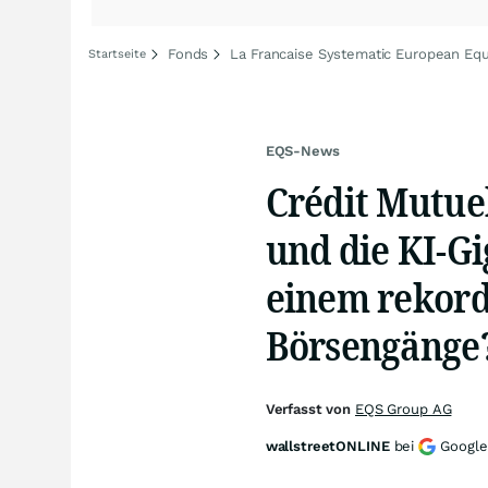
Fonds
La Francaise Systematic European Equ
Startseite
EQS-News
Crédit Mutue
und die KI-G
einem rekord
Börsengänge
Verfasst von
EQS Group AG
wallstreetONLINE
bei
Google