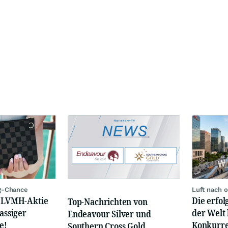
g-Chance
Luft nach 
: LVMH-Aktie
Die erfo
Top-Nachrichten von
lassiger
der Welt 
Endeavour Silver und
e!
Konkurre
Southern Cross Gold