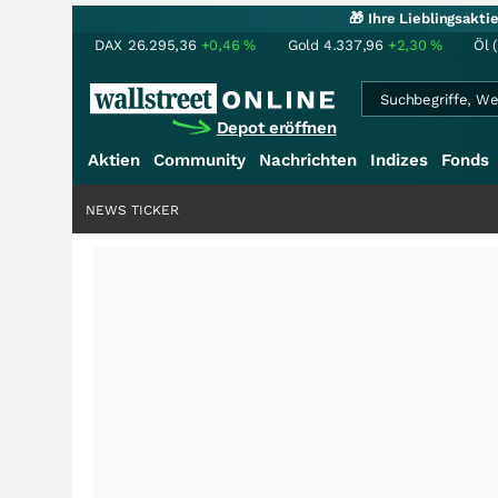
🎁 Ihre Lieblingsakt
DAX
26.295,36
+0,46
%
Gold
4.337,96
+2,30
%
Öl 
Depot eröffnen
Aktien
Community
Nachrichten
Indizes
Fonds
NEWS TICKER