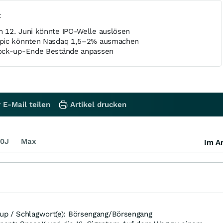
t
 12. Juni könnte IPO-Welle auslösen
opic könnten Nasdaq 1,5–2% ausmachen
ock-up-Ende Bestände anpassen
 E-Mail teilen
Artikel drucken
0J
Max
Im Ar
up / Schlagwort(e): Börsengang/Börsengang