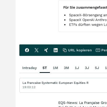
Für Sie zusammengefass
SpaceX-Börsengang am
SpaceX OpenAI Anthr
ETFs dürften wegen L
URL kopieren
Per
Intraday
5T
1M
3M
1J
3J
5J
1
La Francaise Systematic European Equities R
19:03:12
EQS-News: La Française Gro