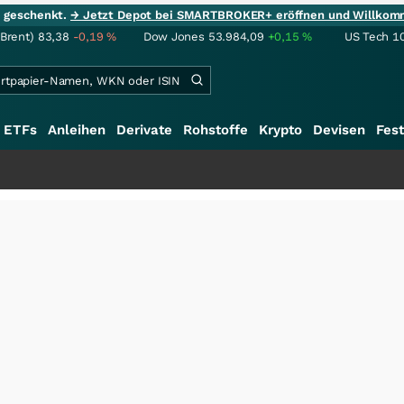
ie geschenkt.
→ Jetzt Depot bei SMARTBROKER+ eröffnen und Willkom
(Brent)
83,38
-0,19
%
Dow Jones
53.984,09
+0,15
%
US Tech 1
ETFs
Anleihen
Derivate
Rohstoffe
Krypto
Devisen
Fest