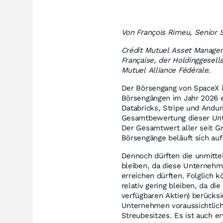
Von François Rimeu, Senior 
Crédit Mutuel Asset Manage
Française, der Holdinggesel
Mutuel Alliance Fédérale.
Der Börsengang von SpaceX is
Börsengängen im Jahr 2026 e
Databricks, Stripe und Andur
Gesamtbewertung dieser Unte
Der Gesamtwert aller seit G
Börsengänge beläuft sich auf
Dennoch dürften die unmitte
bleiben, da diese Unternehm
erreichen dürften. Folglich k
relativ gering bleiben, da di
verfügbaren Aktien) berücks
Unternehmen voraussichtlich
Streubesitzes. Es ist auch 