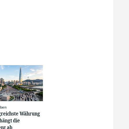
oben
lgreichste Währung
hängt die
nz ab