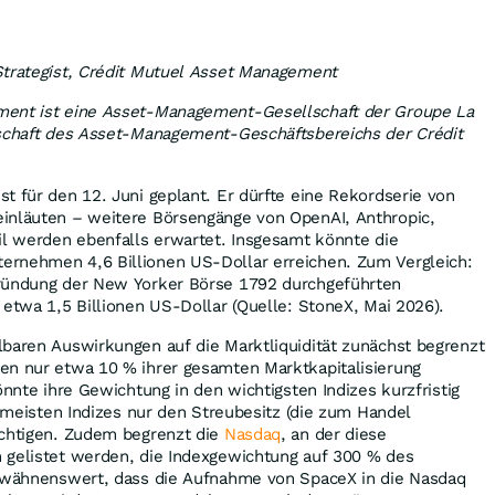
Strategist, Crédit Mutuel Asset Management
ment ist eine Asset-Management-Gesellschaft der Groupe La
lschaft des Asset-Management-Geschäftsbereichs der Crédit
t für den 12. Juni geplant. Er dürfte eine Rekordserie von
inläuten – weitere Börsengänge von OpenAI, Anthropic,
il werden ebenfalls erwartet. Insgesamt könnte die
rnehmen 4,6 Billionen US-Dollar erreichen. Zum Vergleich:
ründung der New Yorker Börse 1792 durchgeführten
 etwa 1,5 Billionen US-Dollar (Quelle: StoneX, Mai 2026).
lbaren Auswirkungen auf die Marktliquidität zunächst begrenzt
en nur etwa 10 % ihrer gesamten Marktkapitalisierung
önnte ihre Gewichtung in den wichtigsten Indizes kurzfristig
e meisten Indizes nur den Streubesitz (die zum Handel
ichtigen. Zudem begrenzt die
Nasdaq
, an der diese
 gelistet werden, die Indexgewichtung auf 300 % des
erwähnenswert, dass die Aufnahme von SpaceX in die Nasdaq