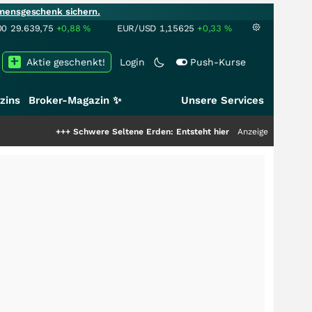
mensgeschenk sichern.
00
29.639,75
+0,88
%
EUR/USD
1,15625
+0,33
%
Aktie geschenkt!
Login
Push-Kurse
zins
Broker-Magazin ✨
Unsere Services
+++
Schwere Seltene Erden: Entsteht hier die nächste Milliardenstory?
Anzeige
++