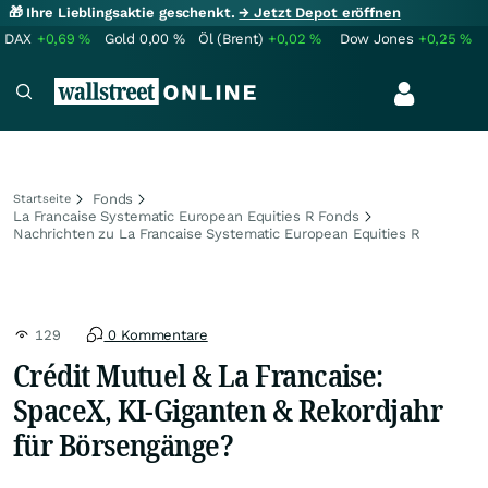
🎁 Ihre Lieblingsaktie geschenkt.
→ Jetzt Depot eröffnen
DAX
+0,69
%
Gold
0,00
%
Öl (Brent)
+0,02
%
Dow Jones
+0,25
%
Fonds
Startseite
La Francaise Systematic European Equities R Fonds
Nachrichten zu La Francaise Systematic European Equities R
129
0 Kommentare
Crédit Mutuel & La Francaise:
SpaceX, KI-Giganten & Rekordjahr
für Börsengänge?