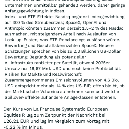
Unternehmen unmittelbar gehandelt werden, daher geringe
Anfangsgewichtung in Indizes.
Index- und ETF-Effekte: Nasdaq begrenzt Indexgewichtung
auf 300 % des Streubesitzes; SpaceX, OpenAI und
Anthropic könnten zusammen derzeit 1,5–2 % des Nasdaq
ausmachen, mit steigendem Anteil nach Auslaufen von
Lock‑up‑Fristen, was ETF‑Rebalancings auslösen würde.
Bewertung und Geschäftskennzahlen SpaceX: Neuere
Schätzungen sprechen von bis zu 2,3 Billionen US-Dollar
Bewertung; Begründung als potenzieller
AI‑Infrastrukturanbieter per Satellit, obwohl 2025er
Umsatz nur 18,67 Mrd. USD und noch keine Profitabilität.
Risiken für Märkte und Realwirtschaft:
Zusammengenommenes Emissionsvolumen von 4,6 Bio.
USD entspricht mehr als 14 % des US‑BIP; offen bleibt, ob
der Markt solche Volumina aufnehmen kann und welche
Spillover‑Effekte auf andere Anlageklassen entstehen.
Der Kurs von La Francaise Systematic European
Equities R lag zum Zeitpunkt der Nachricht bei
126,21
EUR
und lag im Vergleich zum Vortag mit
-0,22
%
im Minus.