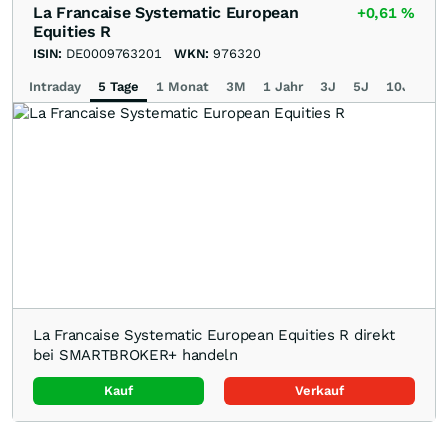
La Francaise Systematic European
+0,61
%
Equities R
ISIN:
DE0009763201
WKN:
976320
Intraday
5 Tage
1 Monat
3M
1 Jahr
3J
5J
10J
Ma
La Francaise Systematic European Equities R direkt
bei SMARTBROKER+ handeln
Kauf
Verkauf