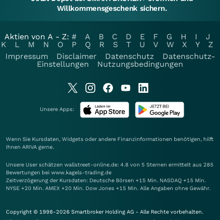
Willkommensgeschenk sichern.
Aktien von A - Z:
#
A
B
C
D
E
F
G
H
I
J
K
L
M
N
O
P
Q
R
S
T
U
V
W
X
Y
Z
Impressum
Disclaimer
Datenschutz
Datenschutz-
Einstellungen
Nutzungsbedingungen
Unsere Apps:
Wenn Sie Kursdaten, Widgets oder andere Finanzinformationen benötigen, hilft
Ihnen
ARIVA
gerne.
Unsere User schätzen wallstreet-online.de: 4.8 von 5 Sternen ermittelt aus 285
Bewertungen bei www.kagels-trading.de
Zeitverzögerung der Kursdaten: Deutsche Börsen +15 Min. NASDAQ +15 Min.
NYSE +20 Min. AMEX +20 Min. Dow Jones +15 Min. Alle Angaben ohne Gewähr.
Copyright © 1998-2026 Smartbroker Holding AG - Alle Rechte vorbehalten.