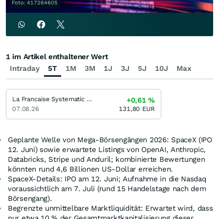
Foto: 417264605
1 im Artikel enthaltener Wert
Intraday
5T
1M
3M
1J
3J
5J
10J
Max
La Francaise Systematic European Equities R
+0,61
%
07.08.26
131,80
EUR
Geplante Welle von Mega-Börsengängen 2026: SpaceX (IPO
12. Juni) sowie erwartete Listings von OpenAI, Anthropic,
Databricks, Stripe und Anduril; kombinierte Bewertungen
könnten rund 4,6 Billionen US-Dollar erreichen.
SpaceX-Details: IPO am 12. Juni; Aufnahme in die Nasdaq
voraussichtlich am 7. Juli (rund 15 Handelstage nach dem
Börsengang).
Begrenzte unmittelbare Marktliquidität: Erwartet wird, dass
nur etwa 10 % der Gesamtmarktkapitalisierung dieser