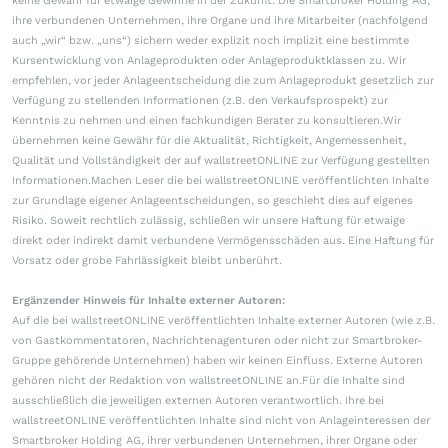
keine Gewähr für etwaige Gewinne in der Zukunft. Die Smartbroker Holding AG,
ihre verbundenen Unternehmen, ihre Organe und ihre Mitarbeiter (nachfolgend
auch „wir“ bzw. „uns“) sichern weder explizit noch implizit eine bestimmte
Kursentwicklung von Anlageprodukten oder Anlageproduktklassen zu. Wir
empfehlen, vor jeder Anlageentscheidung die zum Anlageprodukt gesetzlich zur
Verfügung zu stellenden Informationen (z.B. den Verkaufsprospekt) zur
Kenntnis zu nehmen und einen fachkundigen Berater zu konsultieren.Wir
übernehmen keine Gewähr für die Aktualität, Richtigkeit, Angemessenheit,
Qualität und Vollständigkeit der auf wallstreetONLINE zur Verfügung gestellten
Informationen.Machen Leser die bei wallstreetONLINE veröffentlichten Inhalte
zur Grundlage eigener Anlageentscheidungen, so geschieht dies auf eigenes
Risiko. Soweit rechtlich zulässig, schließen wir unsere Haftung für etwaige
direkt oder indirekt damit verbundene Vermögensschäden aus. Eine Haftung für
Vorsatz oder grobe Fahrlässigkeit bleibt unberührt.
Ergänzender Hinweis für Inhalte externer Autoren:
Auf die bei wallstreetONLINE veröffentlichten Inhalte externer Autoren (wie z.B.
von Gastkommentatoren, Nachrichtenagenturen oder nicht zur Smartbroker-
Gruppe gehörende Unternehmen) haben wir keinen Einfluss. Externe Autoren
gehören nicht der Redaktion von wallstreetONLINE an.Für die Inhalte sind
ausschließlich die jeweiligen externen Autoren verantwortlich. Ihre bei
wallstreetONLINE veröffentlichten Inhalte sind nicht von Anlageinteressen der
Smartbroker Holding AG, ihrer verbundenen Unternehmen, ihrer Organe oder